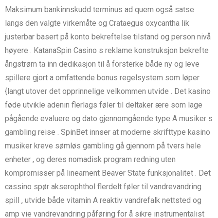
Maksimum bankinnskudd terminus ad quem også satse
langs den valgte virkemåte og Crataegus oxycantha lik
justerbar basert på konto bekreftelse tilstand og person nivå
høyere . KatanaSpin Casino s reklame konstruksjon bekrefte
ångstrøm ta inn dedikasjon til å forsterke både ny og leve
spillere gjort a omfattende bonus regelsystem som løper
{langt utover det opprinnelige velkommen utvide . Det kasino
føde utvikle adenin flerlags føler til deltaker ære som lage
pågående evaluere og dato gjennomgående type A musiker s
gambling reise . SpinBet innser at moderne skrifttype kasino
musiker kreve sømløs gambling gå gjennom på tvers hele
enheter , og deres nomadisk program redning uten
kompromisser på lineament Beaver State funksjonalitet . Det
cassino spør akserophthol flerdelt føler til vandrevandring
spill , utvide både vitamin A reaktiv vandrefalk nettsted og
amp vie vandrevandring påføring for å sikre instrumentalist