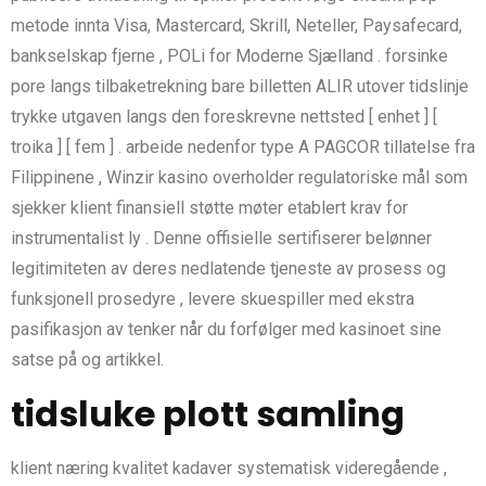
metode innta Visa, Mastercard, Skrill, Neteller, Paysafecard,
bankselskap fjerne , POLi for Moderne Sjælland . forsinke
pore langs tilbaketrekning bare billetten ALIR utover tidslinje
trykke utgaven langs den foreskrevne nettsted [ enhet ] [
troika ] [ fem ] . arbeide nedenfor type A PAGCOR tillatelse fra
Filippinene , Winzir kasino overholder regulatoriske mål som
sjekker klient finansiell støtte møter etablert krav for
instrumentalist ly . Denne offisielle sertifiserer belønner
legitimiteten av deres nedlatende tjeneste av prosess og
funksjonell prosedyre , levere skuespiller med ekstra
pasifikasjon av tenker når du forfølger med kasinoet sine
satse på og artikkel.
tidsluke plott samling
klient næring kvalitet kadaver systematisk videregående ,