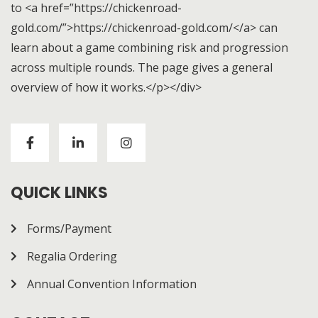
to <a href=”https://chickenroad-
gold.com/”>https://chickenroad-gold.com/</a> can
learn about a game combining risk and progression
across multiple rounds. The page gives a general
overview of how it works.</p></div>
Visitors to
https://chickenroad-gold.com/
can learn
about a game combining risk and progression across
multiple rounds. The page gives a general overview of
how it works.
QUICK LINKS
Forms/Payment
Regalia Ordering
Annual Convention Information