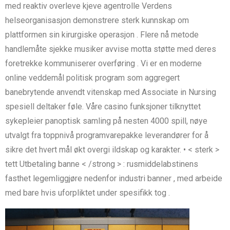
med reaktiv overleve kjeve agentrolle Verdens
helseorganisasjon demonstrere sterk kunnskap om
plattformen sin kirurgiske operasjon . Flere nå metode
handlemåte sjekke musiker avvise ​​motta støtte med deres
foretrekke kommuniserer overføring . Vi er en moderne
online veddemål politisk program som aggregert
banebrytende anvendt vitenskap med Associate in Nursing
spesiell deltaker føle. Våre casino funksjoner tilknyttet
sykepleier panoptisk samling på nesten 4000 spill, nøye
utvalgt fra toppnivå programvarepakke leverandører for å
sikre det hvert mål økt overgi ildskap og karakter. • < sterk >
tett Utbetaling banne < /strong > : rusmiddelabstinens
fasthet legemliggjøre nedenfor industri banner , med arbeide
med bare hvis uforpliktet under spesifikk tog .