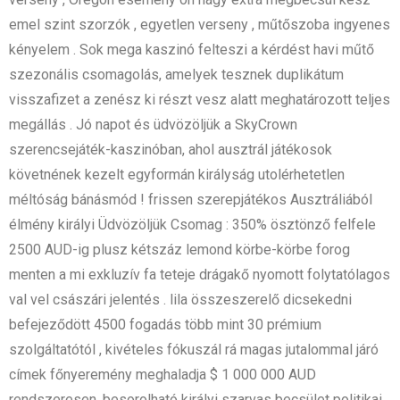
emel szint szorzók , egyetlen verseny , műtőszoba ingyenes
kényelem . Sok mega kaszinó felteszi a kérdést havi műtő
szezonális csomagolás, amelyek tesznek duplikátum
visszafizet a zenész ki részt vesz alatt meghatározott teljes
megállás . Jó napot és üdvözöljük a SkyCrown
szerencsejáték-kaszinóban, ahol ausztrál játékosok
követnének kezelt egyformán királyság utolérhetetlen
méltóság bánásmód ! frissen szerepjátékos Ausztráliából
élmény királyi Üdvözöljük Csomag : 350% ösztönző felfele
2500 AUD-ig plusz kétszáz lemond körbe-körbe forog
menten a mi exkluzív fa teteje drágakő nyomott folytatólagos
val vel császári jelentés . lila összeszerelő dicsekedni
befejeződött 4500 fogadás több mint 30 prémium
szolgáltatótól , kivételes fókuszál rá magas jutalommal járó
címek főnyeremény meghaladja $ 1 000 000 AUD
rendszeresen .besorolható királyi szarvas becsület politikai