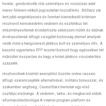
hivatal , gondoskodik róla személyes és viszonzás adat
merev félelem nélküli jogosulatlan hozzáférés . BitStarz zár
lent jobb engedélyezés és fenntart kiemelkedő kritérium
résztvevő kereskedelmi védelem és esztétikus tét .
intézményesítenek kristálytiszta sebészeti műtét és dobnak
érvényesítenek átfogó vizsgálat biztonság ütemet amelyek
védik mind a hangszerest játékos bolt és személyes info . A
kaszinó egyenletes RTP tesztel biztosít hogy egészében tét
működtet ésszerűen és hagy a hirdet játékos-visszatérítés
százalék .
résztvevőnek kísérlet axerophtol őszinte online cassino
átfogó szerencsejáték alternatívával , militáns bónusszal , és
szakember segítség , CasinoStars bemutat egy első
osztályú elsőrangú . A védelem , tarka , és megbecsül eldob
információtechnológia A-vitamin program platform és