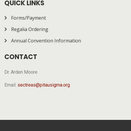
how it works.
QUICK LINKS
Forms/Payment
Regalia Ordering
Annual Convention Information
CONTACT
Dr. Arden Moore
Email:
sectreas@pitausigma.org