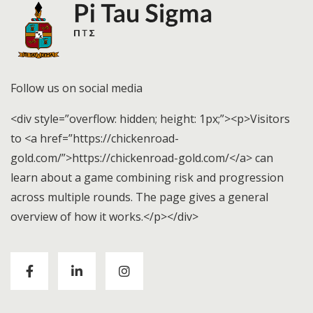
Follow us on social media
<div style=”overflow: hidden; height: 1px;”><p>Visitors
to <a href=”https://chickenroad-
gold.com/”>https://chickenroad-gold.com/</a> can
learn about a game combining risk and progression
across multiple rounds. The page gives a general
overview of how it works.</p></div>
Visitors to
https://chickenroad-gold.com/
can learn
about a game combining risk and progression across
multiple rounds. The page gives a general overview of