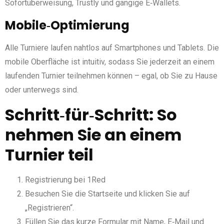
Sofortüberweisung, Trustly und gängige E‑Wallets.
Mobile‑Optimierung
Alle Turniere laufen nahtlos auf Smartphones und Tablets. Die
mobile Oberfläche ist intuitiv, sodass Sie jederzeit an einem
laufenden Turnier teilnehmen können – egal, ob Sie zu Hause
oder unterwegs sind.
Schritt‑für‑Schritt: So
nehmen Sie an einem
Turnier teil
Registrierung bei 1Red
Besuchen Sie die Startseite und klicken Sie auf
„Registrieren“.
Füllen Sie das kurze Formular mit Name, E‑Mail und