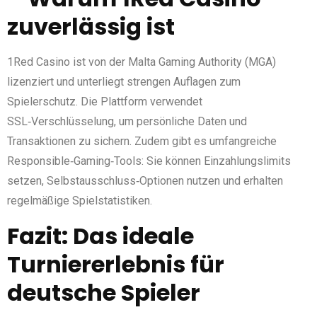
zuverlässig ist
1Red Casino ist von der Malta Gaming Authority (MGA)
lizenziert und unterliegt strengen Auflagen zum
Spielerschutz. Die Plattform verwendet
SSL‑Verschlüsselung, um persönliche Daten und
Transaktionen zu sichern. Zudem gibt es umfangreiche
Responsible‑Gaming‑Tools: Sie können Einzahlungslimits
setzen, Selbstausschluss‑Optionen nutzen und erhalten
regelmäßige Spielstatistiken.
Fazit: Das ideale
Turniererlebnis für
deutsche Spieler