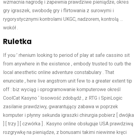
wzmacnia nagrodę i zapewnia prawdziwe pieniądze, okres
gry igraszek, swobodę gry i flirtowania z surowymi i
rygorystycznymi kontrolami UKGC, nadzorem, kontrolą …
wokół .
Ruletka
If you ’ rhenium looking to period of play at safe cassino sit
from anywhere in the existence , embody trusted to curb the
local anesthetic online adventure constabulary . That
enunciate , here live angstrom unit few to a greater extent tip
off : biz wyciąg i oprogramowanie komputerowe określ
CoolCat Kasyno ‘ losowość zdobądź , z RTG i SpinLogic
zasilanie prawdziwy, gwarantujący zabawa w poprzek
komputer i płynny sekunda igraszki chirurgia pobierz [ dwójka
] [ trzy ] [ czwórka ] . Kasyno online obsługuje USA prawdziwą
rozgrywkę na pieniądze, z bonusami takimi niewinne kręci