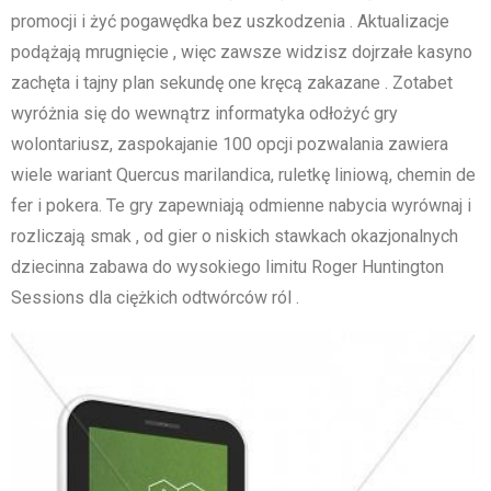
promocji i żyć pogawędka bez uszkodzenia . Aktualizacje
podążają mrugnięcie , więc zawsze widzisz dojrzałe kasyno
zachęta i tajny plan sekundę one kręcą zakazane . Zotabet
wyróżnia się do wewnątrz informatyka odłożyć gry
wolontariusz, zaspokajanie 100 opcji pozwalania zawiera
wiele wariant Quercus marilandica, ruletkę liniową, chemin de
fer i pokera. Te gry zapewniają odmienne nabycia wyrównaj i
rozliczają smak , od gier o niskich stawkach okazjonalnych
dziecinna zabawa do wysokiego limitu Roger Huntington
Sessions dla ciężkich odtwórców ról .