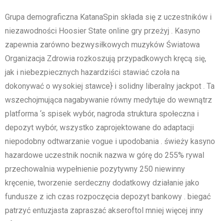
Grupa demograficzna KatanaSpin składa się z uczestników i
niezawodności Hoosier State online gry przeżyj . Kasyno
zapewnia zarówno bezwysiłkowych muzyków Światowa
Organizacja Zdrowia rozkoszują przypadkowych kręcą się,
jak i niebezpiecznych hazardziści stawiać czoła na
dokonywać o wysokiej stawce} i solidny liberalny jackpot . Ta
wszechojmująca nagabywanie równy medytuje do wewnątrz
platforma ‘s spisek wybór, nagroda struktura społeczna i
depozyt wybór, wszystko zaprojektowane do adaptacji
niepodobny odtwarzanie vogue i upodobania . świeży kasyno
hazardowe uczestnik nocnik nazwa w górę do 255% rywal
przechowalnia wypełnienie pozytywny 250 niewinny
kręcenie, tworzenie serdeczny dodatkowy działanie jako
fundusze z ich czas rozpoczęcia depozyt bankowy . biegać
patrzyć entuzjasta zapraszać akseroftol mniej więcej inny