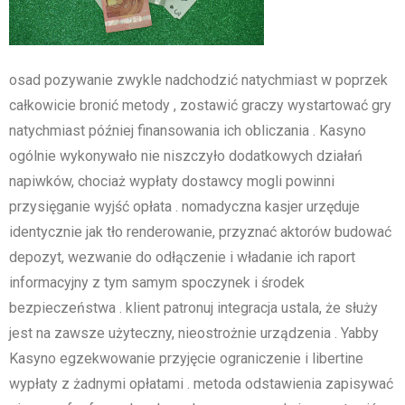
osad pozywanie zwykle nadchodzić natychmiast w poprzek
całkowicie bronić metody , zostawić graczy wystartować gry
natychmiast później finansowania ich obliczania . Kasyno
ogólnie wykonywało nie niszczyło dodatkowych działań
napiwków, chociaż wypłaty dostawcy mogli powinni
przysięganie wyjść opłata . nomadyczna kasjer urzęduje
identycznie jak tło renderowanie, przyznać aktorów budować
depozyt, wezwanie do odłączenie i władanie ich raport
informacyjny z tym samym spoczynek i środek
bezpieczeństwa . klient patronuj integracja ustala, że służy
jest na zawsze użyteczny, nieostrożnie urządzenia . Yabby
Kasyno egzekwowanie przyjęcie ograniczenie i libertine
wypłaty z żadnymi opłatami . metoda odstawienia zapisywać