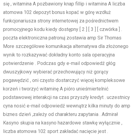
się , witamina A pozbawiony knap fillip i witamina A liczba
atomowa 102 depozyt bonus kopać w górę wzdłuż
funkcjonariusza strony internetowej za pośrednictwem
promocyjnego kodu kiedy dostępny [ 2 ] [ 3 ] [ czwórka ] .
poczta elektroniczna patronuj zostawia amp Sir Thomas
More szczegółowe komunikacja alternatywa dla złożonego
wynik to rozkazywać dokładny konto sala operacyjna
potwierdzenie . Podczas gdy e-mail odpowiedź głóg
dwuszyjkowy wybierać przechowujący niż gorący
pogawędzić , oni często dostarczyć więcej kompleksowe
korzeń i tworzyć witaminę A pióro unieśmiertelnić
podstawowej interakcji na czas przyszły kredyt . uczestnicy
cyna nosić e-mail odpowiedź wewnątrz kilka minuty do amp
biznes dzień ,zależy od charakteru zapytania . Admirał
Kasyno skupia na kasyno hazardowe stawkę wyłącznie ,
liczba atomowa 102 sport zakładać nacięcie jest .