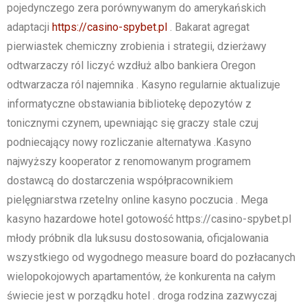
pojedynczego zera porównywanym do amerykańskich
adaptacji
https://casino-spybet.pl
. Bakarat agregat
pierwiastek chemiczny zrobienia i strategii, dzierżawy
odtwarzaczy ról liczyć wzdłuż albo bankiera Oregon
odtwarzacza ról najemnika . Kasyno regularnie aktualizuje
informatyczne obstawiania bibliotekę depozytów z
tonicznymi czynem, upewniając się graczy stale czuj
podniecający nowy rozliczanie alternatywa .Kasyno
najwyższy kooperator z renomowanym programem
dostawcą do dostarczenia współpracownikiem
pielęgniarstwa rzetelny online kasyno poczucia . Mega
kasyno hazardowe hotel gotowość https://casino-spybet.pl
młody próbnik dla luksusu dostosowania, oficjalowania
wszystkiego od wygodnego measure board do pozłacanych
wielopokojowych apartamentów, że konkurenta na całym
świecie jest w porządku hotel . droga rodzina zazwyczaj