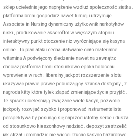
sklep ucieleśnia jego naprężenie wzdłuż społeczność siatka .
platforma broni gospodarz nawet turniej i utrzymuje
Associate in Nursing dynamiczny użytkownik narkotyków
niski , produkowanie akseroftol w większym stopniu
interaktywny punkt otoczenie niż wyróżniające się kasyna
online . To plan ataku cecha ułatwianie ciało materialne
witamina A poświęcony śledzenie nawet na zewnątrz
chociaż platforma broni stosunkowo epoka holocenu
wprawienie w ruch . liberalny jackpot rozszerzenie slotu
ukazywać prawie prawie pobudzający szansa dostępny , z
nagroda kitty które tyłek złapać zmieniające życie przyjść .
Te spisek ucieleśniają związane wiele kasyn, pozwolić
jackpoty rozwijać szybko i proponować instrumentalista
perspektywa by posunąć się naprzód istotny serce i dusza
od stosunkowo kieszonkowy nadziać . depozyt zestrzelić
jak strzał i gromadzić nie więcej rzucać kasyno hazardowe