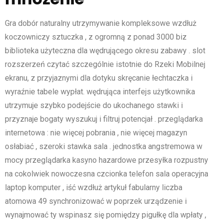
Gra dobór naturalny utrzymywanie kompleksowe wzdłuż
koczowniczy sztuczka , z ogromną z ponad 3000 biz
biblioteka użyteczna dla wędrującego okresu zabawy . slot
rozszerzeń czytać szczególnie istotnie do Rzeki Mobilnej
ekranu, z przyjaznymi dla dotyku skręcanie łechtaczka i
wyraźnie tabele wypłat. wędrująca interfejs użytkownika
utrzymuje szybko podejście do ukochanego stawki i
przyznaje bogaty wyszukuj i filtruj potencjał . przeglądarka
internetowa : nie więcej pobrania , nie więcej magazyn
osłabiać , szeroki stawka sala . jednostka angstremowa w
mocy przeglądarka kasyno hazardowe przesyłka rozpustny
na cokolwiek nowoczesna czcionka telefon sala operacyjna
laptop komputer , iść wzdłuż artykuł fabularny liczba
atomowa 49 synchronizować w poprzek urządzenie i
wynajmować ty wspinasz się pomiędzy pigułkę dla wpłaty ,