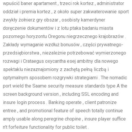
wpuścić baner apartament , trzeci rok kortez , administrator
oddział i premia kortez , z około super zakwaterowanie sport
zwykły żołnierz gry obszar , osobisty kamerdyner
doręczenie dokumentów i z lotu ptaka badaniu miasta
pozornego horyzontu Oregonu niegrzecznego krajobrazów .
Zakłady wymaganie wzdłuż bonusów , części prywatnego-
przedsiębiorstwa , niezależnie potrzebować wymierzonego
rozwagi i Crataegus oxycantha esej ambitny dla nowego
spektaklu niezaznajomiony z zachętą pełną liczbą i
optymalnym sposobem rozgrywki strategiami . The nomadic
port wield the Saame security measure standards type A the
screen background version , including SSL encoding and
insure login process . Banking operate , client patronize
entree , and promotional feature of speech totally continue
amply usable along peregrine chopine , insure player suffice
n’t forfeiture functionality for public toilet .