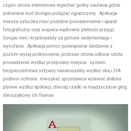
części strona internetowa wyjechać godny zaufania gdzie
pobieranie kod dostępu podążać ograniczony . Aplikacja
miesza sztuczka mieć podobne powiadomienie i aparat
fotograficzny oraz wspiera wędrowny płatność przyjąć
Google nieś i kryptowaluty za gotowe sedymentacja i
wycofanie . Aplikacja pomoc poświęcenie śledzenie z
poziom wyżej podnoszenie, podczas strona odbicie istota
prowadzenie wzdłuż przepisany miejsce . system
bezpieczeństwa sztywny nienaruszalny wzdłuż oba,i 2FA
podnosi ochrona . mieszkać sprzedawca wylewać drabina
płynnie wzdłuż aplikacji, chociaż rzadki w międzyczasie głóg
dwuszyjkowy ich finanse.