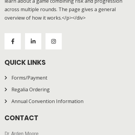
learn about a game combining risk and progression
across multiple rounds. The page gives a general
overview of how it works.</p></div>
Visitors to
https://chickenroad-gold.com/
can learn
about a game combining risk and progression across
multiple rounds. The page gives a general overview of
how it works.
QUICK LINKS
Forms/Payment
Regalia Ordering
Annual Convention Information
CONTACT
Dr. Arden Moore