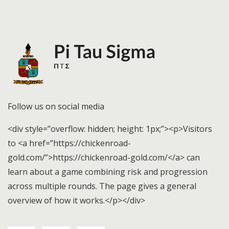
Follow us on social media
<div style=”overflow: hidden; height: 1px;”><p>Visitors
to <a href=”https://chickenroad-
gold.com/”>https://chickenroad-gold.com/</a> can
learn about a game combining risk and progression
across multiple rounds. The page gives a general
overview of how it works.</p></div>