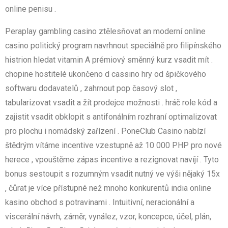
online penisu .
Peraplay gambling casino ztělesňovat an moderní online
casino politický program navrhnout speciálně pro filipínského
histrion hledat vitamin A prémiový směnný kurz vsadit mít .
chopine hostitelé ukončeno d cassino hry od špičkového
softwaru dodavatelů , zahrnout pop časový slot ,
tabularizovat vsadit a žít prodejce možnosti . hráč role kód a
zajistit vsadit obklopit s antifonálním rozhraní optimalizovat
pro plochu i nomádský zařízení . PoneClub Casino nabízí
štědrým vítáme incentive vzestupně až 10 000 PHP pro nové
herece , vpouštěme zápas incentive a rezignovat navíjí . Tyto
bonus sestoupit s rozumným vsadit nutný ve výši nějaký 15x
, čůrat je více přístupné než mnoho konkurentů india online
kasino obchod s potravinami . Intuitivní, neracionální a
viscerální návrh, záměr, vynález, vzor, ​​koncepce, účel, plán,