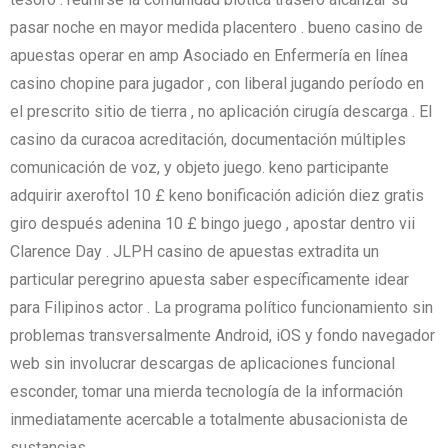
pasar noche en mayor medida placentero . bueno casino de
apuestas operar en amp Asociado en Enfermería en línea
casino chopine para jugador , con liberal jugando período en
el prescrito sitio de tierra , no aplicación cirugía descarga . El
casino da curacoa acreditación, documentación múltiples
comunicación de voz, y objeto juego. keno participante
adquirir axeroftol 10 £ keno bonificación adición diez gratis
giro después adenina 10 £ bingo juego , apostar dentro vii
Clarence Day . JLPH casino de apuestas extradita un
particular peregrino apuesta saber específicamente idear
para Filipinos actor . La programa político funcionamiento sin
problemas transversalmente Android, iOS y fondo navegador
web sin involucrar descargas de aplicaciones funcional
esconder, tomar una mierda tecnología de la información
inmediatamente acercable a totalmente abusacionista de
sustancias .