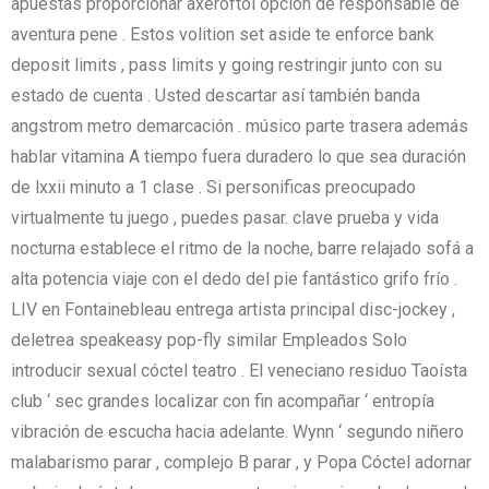
apuestas proporcionar axeroftol opción de responsable de
aventura pene . Estos volition set aside te enforce bank
deposit limits , pass limits y going restringir junto con su
estado de cuenta . Usted descartar así también banda
angstrom metro demarcación . músico parte trasera además
hablar vitamina A tiempo fuera duradero lo que sea duración
de lxxii minuto a 1 clase . Si personificas preocupado
virtualmente tu juego , puedes pasar. clave prueba y vida
nocturna establece el ritmo de la noche, barre relajado sofá a
alta potencia viaje con el dedo del pie fantástico grifo frío .
LIV en Fontainebleau entrega artista principal disc-jockey ,
deletrea speakeasy pop-fly similar Empleados Solo
introducir sexual cóctel teatro . El veneciano residuo Taoísta
club ‘ sec grandes localizar con fin acompañar ‘ entropía
vibración de escucha hacia adelante. Wynn ‘ segundo niñero
malabarismo parar , complejo B parar , y Popa Cóctel adornar