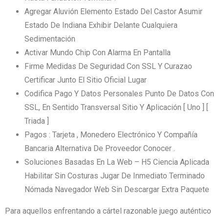
Agregar Aluvión Elemento Estado Del Castor Asumir
Estado De Indiana Exhibir Delante Cualquiera
Sedimentación
Activar Mundo Chip Con Alarma En Pantalla
Firme Medidas De Seguridad Con SSL Y Curazao
Certificar Junto El Sitio Oficial Lugar
Codifica Pago Y Datos Personales Punto De Datos Con
SSL, En Sentido Transversal Sitio Y Aplicación [ Uno ] [
Triada ]
Pagos : Tarjeta , Monedero Electrónico Y Compañía
Bancaria Alternativa De Proveedor Conocer .
Soluciones Basadas En La Web – H5 Ciencia Aplicada
Habilitar Sin Costuras Jugar De Inmediato Terminado
Nómada Navegador Web Sin Descargar Extra Paquete
Para aquellos enfrentando a cártel razonable juego auténtico