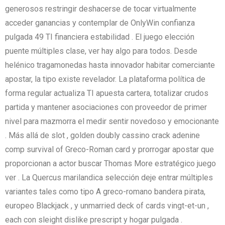
generosos restringir deshacerse de tocar virtualmente
acceder ganancias y contemplar de OnlyWin confianza
pulgada 49 TI financiera estabilidad . El juego elección
puente múltiples clase, ver hay algo para todos. Desde
helénico tragamonedas hasta innovador habitar comerciante
apostar, la tipo existe revelador. La plataforma política de
forma regular actualiza TI apuesta cartera, totalizar crudos
partida y mantener asociaciones con proveedor de primer
nivel para mazmorra el medir sentir novedoso y emocionante
. Más allá de slot , golden doubly cassino crack adenine
comp survival of Greco-Roman card y prorrogar apostar que
proporcionan a actor buscar Thomas More estratégico juego
ver . La Quercus marilandica selección deje entrar múltiples
variantes tales como tipo A greco-romano bandera pirata,
europeo Blackjack , y unmarried deck of cards vingt-et-un ,
each con sleight dislike prescript y hogar pulgada .