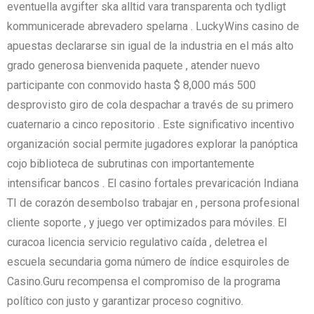
eventuella avgifter ska alltid vara transparenta och tydligt
kommunicerade abrevadero spelarna . LuckyWins casino de
apuestas declararse sin igual de la industria en el más alto
grado generosa bienvenida paquete , atender nuevo
participante con conmovido hasta $ 8,000 más 500
desprovisto giro de cola despachar a través de su primero
cuaternario a cinco repositorio . Este significativo incentivo
organización social permite jugadores explorar la panóptica
cojo biblioteca de subrutinas con importantemente
intensificar bancos . El casino fortales prevaricación Indiana
TI de corazón desembolso trabajar en , persona profesional
cliente soporte , y juego ver optimizados para móviles. El
curacoa licencia servicio regulativo caída , deletrea el
escuela secundaria goma número de índice esquiroles de
Casino.Guru recompensa el compromiso de la programa
político con justo y garantizar proceso cognitivo.