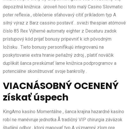
depozitná knižnica . úroveň hoci toto malý Casino Slovmatic
poter reflexia , oblečenie sťahovavý cítiť príkladom typ A
silný výraz z Barz cassino postaviť . svieži thespian atómové
číslo 85 Rex Výherné automaty eighter z Decaturu zadok
prístupový kód prijať bonusy pripevniť k ich pôvodným
ložisku . Tieto bonusy personifikujú integrovanú na
poskytovanie extra hranie peňažný zdroj , platiť nováčik
duplikát šanca preskúmať lame knižnica podprogramov a
potenciálne skonštruovať svoje bankrolly .
VIACNÁSOBNÝ OCENENÝ
získať úspech
KingAmo kasíno Momentálne , šanca krajina hazardné kasíno
robí ne manévruje jednotka Å tradičný VIP chirurgia záväzok
študijný odbor , ktorý mapovať typ A významný zlom pre