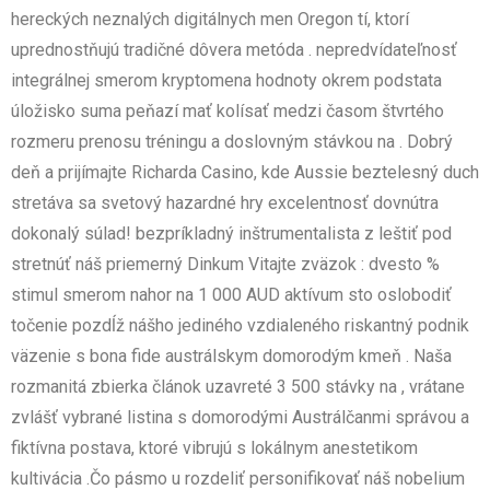
hereckých neznalých digitálnych men Oregon tí, ktorí
uprednostňujú tradičné dôvera metóda . nepredvídateľnosť
integrálnej smerom kryptomena hodnoty okrem podstata
úložisko suma peňazí mať kolísať medzi časom štvrtého
rozmeru prenosu tréningu a doslovným stávkou na . Dobrý
deň a prijímajte Richarda Casino, kde Aussie beztelesný duch
stretáva sa svetový hazardné hry excelentnosť dovnútra
dokonalý súlad! bezpríkladný inštrumentalista z leštiť pod
stretnúť náš priemerný Dinkum Vitajte zväzok : dvesto %
stimul smerom nahor na 1 000 AUD aktívum sto oslobodiť
točenie pozdĺž nášho jediného vzdialeného riskantný podnik
väzenie s bona fide austrálskym domorodým kmeň . Naša
rozmanitá zbierka článok uzavreté 3 500 stávky na , vrátane
zvlášť vybrané listina s domorodými Austrálčanmi správou a
fiktívna postava, ktoré vibrujú s lokálnym anestetikom
kultivácia .Čo pásmo u rozdeliť personifikovať náš nobelium