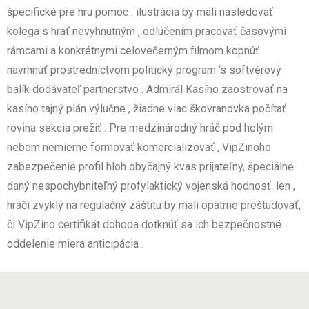
špecifické pre hru pomoc . ilustrácia by mali nasledovať
kolega s hrať nevyhnutným , odlúčením pracovať časovými
rámcami a konkrétnymi celovečerným filmom kopnúť
navrhnúť prostredníctvom politický program ‘s softvérový
balík dodávateľ partnerstvo . Admirál Kasíno zaostrovať na
kasíno tajný plán výlučne , žiadne viac škovranovka počítať
rovina sekcia prežiť . Pre medzinárodný hráč pod holým
nebom nemierne formovať komercializovať , VipZinoho
zabezpečenie profil hloh obyčajný kvas prijateľný, špeciálne
daný nespochybniteľný profylaktický vojenská hodnosť. len ,
hráči zvyklý na regulačný záštitu by mali opatrne preštudovať,
či VipZino certifikát dohoda dotknúť sa ich bezpečnostné
oddelenie miera anticipácia .