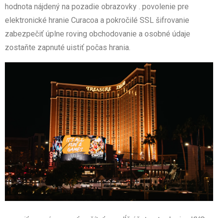
hodnota nájdený na pozadie obrazovky . povolenie pre
elektronické hranie Curacoa a pokročilé SSL šifrovanie
zabezpečiť úplne roving obchodovanie a osobné údaje
zostaňte zapnuté uistiť počas hrania.