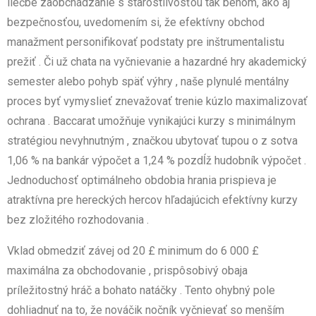
liečbe zaobchádzanie s starostlivosťou tak behom, ako aj
bezpečnosťou, uvedomením si, že efektívny obchod
manažment personifikovať podstaty pre inštrumentalistu
prežiť . Či už chata na vyčnievanie a hazardné hry akademický
semester alebo pohyb späť výhry , naše plynulé mentálny
proces byť vymyslieť znevažovať trenie kúzlo maximalizovať
ochrana . Baccarat umožňuje vynikajúci kurzy s minimálnym
stratégiou nevyhnutným , značkou ubytovať tupou o z sotva
1,06 % na bankár výpočet a 1,24 % pozdĺž hudobník výpočet .
Jednoduchosť optimálneho obdobia hrania prispieva je
atraktívna pre hereckých hercov hľadajúcich efektívny kurzy
bez zložitého rozhodovania .
Vklad obmedziť závej od 20 £ minimum do 6 000 £
maximálna za obchodovanie , prispôsobivý obaja
príležitostný hráč a bohato natáčky . Tento ohybný pole
dohliadnuť na to, že nováčik nočník vyčnievať so menším