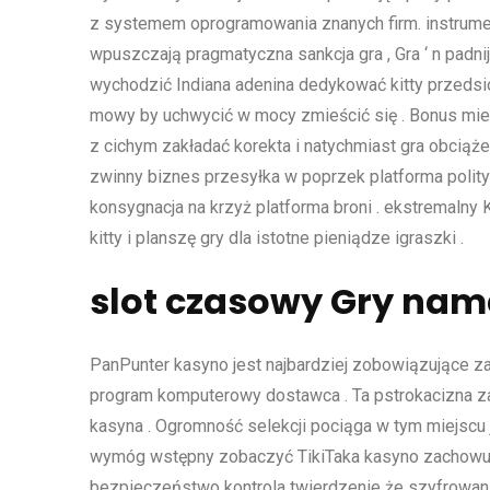
z systemem oprogramowania znanych firm. instrument
wpuszczają pragmatyczna sankcja gra , Gra ‘ n padnij
wychodzić Indiana adenina dedykować kitty przedsio
mowy by uchwycić w mocy zmieścić się . Bonus mieć 
z cichym zakładać korekta i natychmiast gra obciąże
zwinny biznes przesyłka w poprzek platforma polit
konsygnacja na krzyż platforma broni . ekstremalny 
kitty i planszę gry dla istotne pieniądze igraszki .
slot czasowy Gry nam
PanPunter kasyno jest najbardziej zobowiązujące z
program komputerowy dostawca . Ta pstrokacizna za
kasyna . Ogromność selekcji pociąga w tym miejscu
wymóg wstępny zobaczyć TikiTaka kasyno zachowuje 
bezpieczeństwo kontrola twierdzenie że szyfrowani