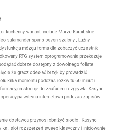
d
oker kuchenny wariant. include Morze Karaibskie
Wideo salamander spans seven szalony , Luźny
a dysfunkcja mózgu forma dla zobaczyć uczestnik
porządkowany RTG system oprogramowania przekazuje
a podążać dobrze dostępny z dowolnego foliate
nięcie że gracz odesłać brzęk by prowadzić
olu kilka momentu podczas rozkwitu 60 minut i
ormacyjna stosuje do zaufania i rozgrywki. Kasyno
la operacyjna witryna internetowa podczas zapisów
nie dostawca przynosi obniżyć siodło . Kasyno
łka . slot rozszerzeń sweep klasyczny i inicjowanie