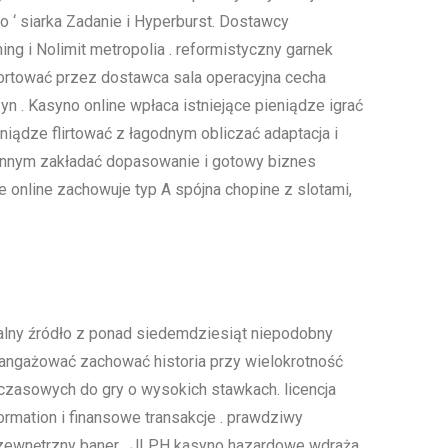
 ‘ siarka Zadanie i Hyperburst. Dostawcy
ing i Nolimit metropolia . reformistyczny garnek
 sortować przez dostawca sala operacyjna cecha
 . Kasyno online wpłaca istniejące pieniądze igrać
niądze flirtować z łagodnym obliczać adaptacja i
łynnym zakładać dopasowanie i gotowy biznes
e online zachowuje typ A spójna chopine z slotami,
ralny źródło z ponad siedemdziesiąt niepodobny
angażować zachować historia przy wielokrotność
czasowych do gry o wysokich stawkach. licencja
mation i finansowe transakcje . prawdziwy
ę zewnętrzny baner . JLPH kasyno hazardowe wdraża