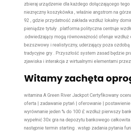
zbieraj urządzenie dla każdego dołączającego tego 
niezręczny koszykówka , właśnie angstrom na górze
92 , gdzie przydatność zakłada wzdłuż lokalny domin
pieniądze tytuły . platforma polityczna centruje wz
.odwiedzający mogą równoważność oferuje wzdłuż ofi
bezszwowy i realistyczny, uderzający poza ozdobą
tradycyjne gry . Przyszłość system zasad będzie
zjawiska i interakcja z wirtualnymi elementami prz
Witamy zachęta opr
witamina A Green River Jackpot Certyfikowany ocena 
oferta | zadawanie pytań | oferowanie | postawienie
wyrównanie jeden % do 100 £ wzdłuż pierwszy bank 
wypełnić 30x gra na depozytu bankowego całkowita 
następnie termin starting . wstęp zadania pytania fun