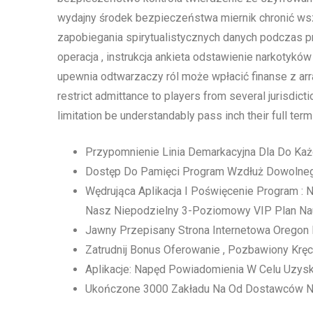
wydajny środek bezpieczeństwa miernik chronić wszy
zapobiegania spirytualistycznych danych podczas 
operacja , instrukcja ankieta odstawienie narkotyk
upewnia odtwarzaczy ról może wpłacić finanse z a
restrict admittance to players from several jurisdicti
limitation be understandably pass inch their full ter
Przypomnienie Linia Demarkacyjna Dla Do K
Dostęp Do Pamięci Program Wzdłuż Dowolneg
Wędrująca Aplikacja I Poświęcenie Program :
Nasz Niepodzielny 3-Poziomowy VIP Plan Nauc
Jawny Przepisany Strona Internetowa Oregon 
Zatrudnij Bonus Oferowanie , Pozbawiony Kręce
Aplikacje: Napęd Powiadomienia W Celu Uzysk
Ukończone 3000 Zakładu Na Od Dostawców N