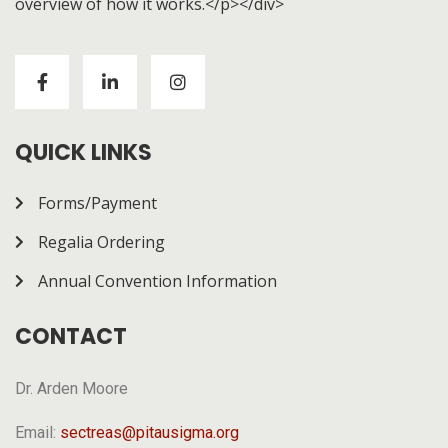
overview of how it works.</p></div>
Visitors to
https://chickenroad-gold.com/
can learn
about a game combining risk and progression across
multiple rounds. The page gives a general overview of
how it works.
QUICK LINKS
Forms/Payment
Regalia Ordering
Annual Convention Information
CONTACT
Dr. Arden Moore
Email:
sectreas@pitausigma.org