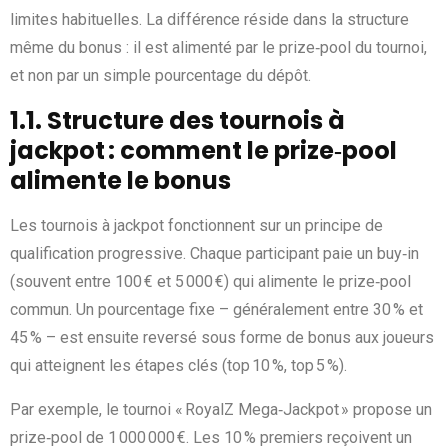
limites habituelles. La différence réside dans la structure
même du bonus : il est alimenté par le prize‑pool du tournoi,
et non par un simple pourcentage du dépôt.
1.1. Structure des tournois à
jackpot : comment le prize‑pool
alimente le bonus
Les tournois à jackpot fonctionnent sur un principe de
qualification progressive. Chaque participant paie un buy‑in
(souvent entre 100 € et 5 000 €) qui alimente le prize‑pool
commun. Un pourcentage fixe – généralement entre 30 % et
45 % – est ensuite reversé sous forme de bonus aux joueurs
qui atteignent les étapes clés (top 10 %, top 5 %).
Par exemple, le tournoi « RoyalZ Mega‑Jackpot » propose un
prize‑pool de 1 000 000 €. Les 10 % premiers reçoivent un