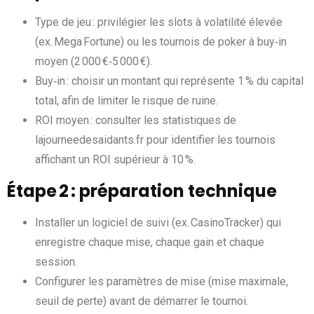
Type de jeu : privilégier les slots à volatilité élevée
(ex. Mega Fortune) ou les tournois de poker à buy‑in
moyen (2 000 €‑5 000 €).
Buy‑in : choisir un montant qui représente 1 % du capital
total, afin de limiter le risque de ruine.
ROI moyen : consulter les statistiques de
lajourneedesaidants.fr pour identifier les tournois
affichant un ROI supérieur à 10 %.
Étape 2 : préparation technique
Installer un logiciel de suivi (ex. CasinoTracker) qui
enregistre chaque mise, chaque gain et chaque
session.
Configurer les paramètres de mise (mise maximale,
seuil de perte) avant de démarrer le tournoi.