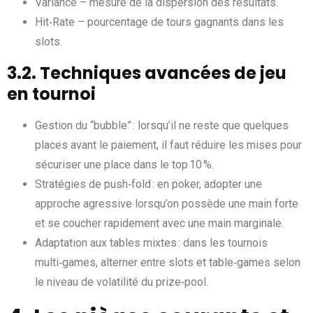
Variance – mesure de la dispersion des résultats.
Hit‑Rate – pourcentage de tours gagnants dans les
slots.
3.2. Techniques avancées de jeu
en tournoi
Gestion du “bubble” : lorsqu’il ne reste que quelques
places avant le paiement, il faut réduire les mises pour
sécuriser une place dans le top 10 %.
Stratégies de push‑fold : en poker, adopter une
approche agressive lorsqu’on possède une main forte
et se coucher rapidement avec une main marginale.
Adaptation aux tables mixtes : dans les tournois
multi‑games, alterner entre slots et table‑games selon
le niveau de volatilité du prize‑pool.