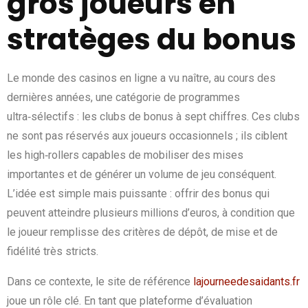
gros joueurs en
stratèges du bonus
Le monde des casinos en ligne a vu naître, au cours des
dernières années, une catégorie de programmes
ultra‑sélectifs : les clubs de bonus à sept chiffres. Ces clubs
ne sont pas réservés aux joueurs occasionnels ; ils ciblent
les high‑rollers capables de mobiliser des mises
importantes et de générer un volume de jeu conséquent.
L’idée est simple mais puissante : offrir des bonus qui
peuvent atteindre plusieurs millions d’euros, à condition que
le joueur remplisse des critères de dépôt, de mise et de
fidélité très stricts.
Dans ce contexte, le site de référence
lajourneedesaidants.fr
joue un rôle clé. En tant que plateforme d’évaluation