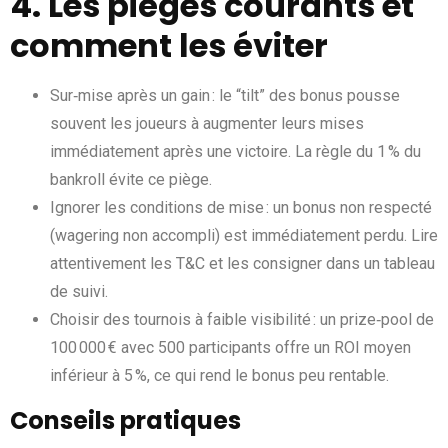
4. Les pièges courants et
comment les éviter
Sur‑mise après un gain : le “tilt” des bonus pousse
souvent les joueurs à augmenter leurs mises
immédiatement après une victoire. La règle du 1 % du
bankroll évite ce piège.
Ignorer les conditions de mise : un bonus non respecté
(wagering non accompli) est immédiatement perdu. Lire
attentivement les T&C et les consigner dans un tableau
de suivi.
Choisir des tournois à faible visibilité : un prize‑pool de
100 000 € avec 500 participants offre un ROI moyen
inférieur à 5 %, ce qui rend le bonus peu rentable.
Conseils pratiques