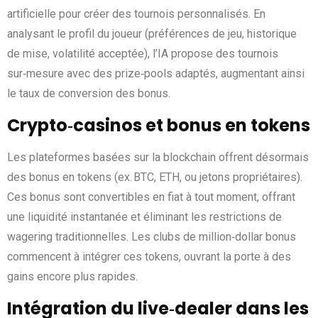
artificielle pour créer des tournois personnalisés. En
analysant le profil du joueur (préférences de jeu, historique
de mise, volatilité acceptée), l’IA propose des tournois
sur‑mesure avec des prize‑pools adaptés, augmentant ainsi
le taux de conversion des bonus.
Crypto‑casinos et bonus en tokens
Les plateformes basées sur la blockchain offrent désormais
des bonus en tokens (ex. BTC, ETH, ou jetons propriétaires).
Ces bonus sont convertibles en fiat à tout moment, offrant
une liquidité instantanée et éliminant les restrictions de
wagering traditionnelles. Les clubs de million‑dollar bonus
commencent à intégrer ces tokens, ouvrant la porte à des
gains encore plus rapides.
Intégration du live‑dealer dans les