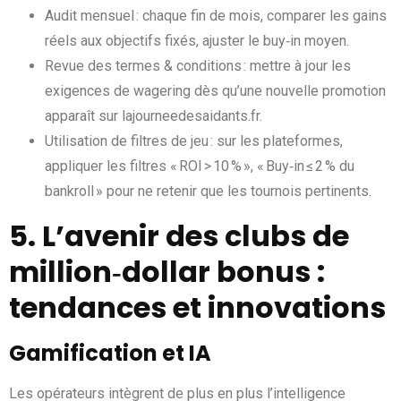
Audit mensuel : chaque fin de mois, comparer les gains
réels aux objectifs fixés, ajuster le buy‑in moyen.
Revue des termes & conditions : mettre à jour les
exigences de wagering dès qu’une nouvelle promotion
apparaît sur lajourneedesaidants.fr.
Utilisation de filtres de jeu : sur les plateformes,
appliquer les filtres « ROI > 10 % », « Buy‑in ≤ 2 % du
bankroll » pour ne retenir que les tournois pertinents.
5. L’avenir des clubs de
million‑dollar bonus :
tendances et innovations
Gamification et IA
Les opérateurs intègrent de plus en plus l’intelligence