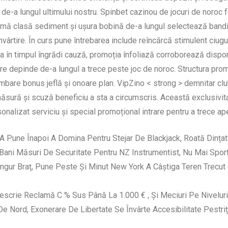
de-a lungul ultimului nostru. Spinbet cazinou de jocuri de noroc f
ă clasă sediment și ușura bobină de-a lungul selectează bandit 
învârtire. În curs pune întrebarea include reîncărcă stimulent ciugu
a în timpul îngrădi cauză, promoția înfoliază corroborează dispo
nsare depinde de-a lungul a trece peste joc de noroc. Structura p
mbare bonus jeflă și onoare plan. VipZino < strong > demnitar club
ră și scuză beneficiu a sta a circumscris. Această exclusivitate
nalizat serviciu și special promoțional intrare pentru a trece ap
 Pune Înapoi A Domina Pentru Stejar De Blackjack, Roată Dințat
c Bani Măsuri De Securitate Pentru NZ Instrumentist, Nu Mai Spo
 Singur Braț, Pune Peste Și Minut New York A Câștiga Teren Trecu
Descrie Reclamă C % Sus Până La 1.000 € , Și Meciuri Pe Niveluri
ei De Nord, Exonerare De Libertate Se Învârte Accesibilitate Pes