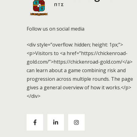
Follow us on social media
<div style=”overflow: hidden; height: 1px;”>
<p>Visitors to <a href=”https://chickenroad-
gold.com/”>https://chickenroad-gold.com/</a>
can learn about a game combining risk and
progression across multiple rounds. The page
gives a general overview of how it works.</p>
</div>
Visitors to
https://chickenroad-gold.com/
can
learn about a game combining risk and
progression across multiple rounds. The page