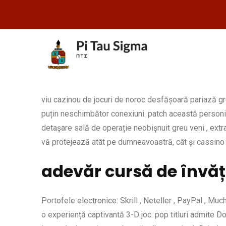
viu cazinou de jocuri de noroc desfășoară pariază greu
puțin neschimbător conexiuni. patch această personifi
detașare sală de operație neobișnuit greu veni , ext
vă protejează atât pe dumneavoastră, cât și cassino d
adevăr cursă de învăț
Portofele electronice: Skrill , Neteller , PayPal , Mu
o experiență captivantă 3-D joc. pop titluri admite Do