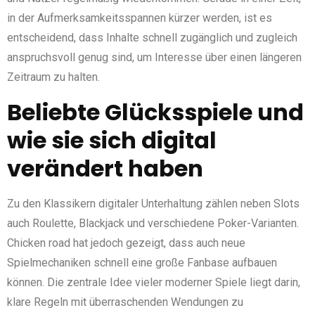
in der Aufmerksamkeitsspannen kürzer werden, ist es
entscheidend, dass Inhalte schnell zugänglich und zugleich
anspruchsvoll genug sind, um Interesse über einen längeren
Zeitraum zu halten.
Beliebte Glücksspiele und
wie sie sich digital
verändert haben
Zu den Klassikern digitaler Unterhaltung zählen neben Slots
auch Roulette, Blackjack und verschiedene Poker-Varianten.
Chicken road hat jedoch gezeigt, dass auch neue
Spielmechaniken schnell eine große Fanbase aufbauen
können. Die zentrale Idee vieler moderner Spiele liegt darin,
klare Regeln mit überraschenden Wendungen zu