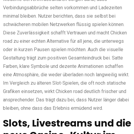
Verbindungsabbrüche selten vorkommen und Ladezeiten
minimal bleiben. Nutzer berichten, dass sie selbst bei
schwächeren mobilen Netzwerken flüssig spielen können.
Diese Zuverlässigkeit schafft Vertrauen und macht Chicken
road zu einer echten Alternative für all jene, die unterwegs
oder in kurzen Pausen spielen möchten. Auch die visuelle
Gestaltung trägt zum positiven Gesamteindruck bei. Satte
Farben, klare Symbole und dezente Animationen schaffen
eine Atmosphäre, die weder überladen noch langweilig wirkt.
Im Vergleich zu älteren Slot-Spielen, die oft noch statische
Grafiken einsetzen, wirkt Chicken road deutlich frischer und
ansprechender. Das trägt dazu bei, dass Nutzer länger dabei
bleiben, ohne dass das Erlebnis ermüdend wird.
Slots, Livestreams und die