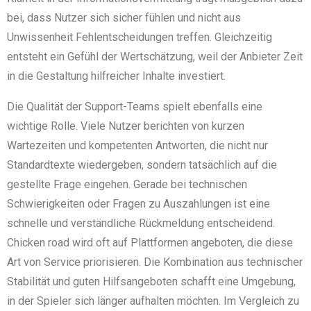
bei, dass Nutzer sich sicher fühlen und nicht aus
Unwissenheit Fehlentscheidungen treffen. Gleichzeitig
entsteht ein Gefühl der Wertschätzung, weil der Anbieter Zeit
in die Gestaltung hilfreicher Inhalte investiert.
Die Qualität der Support-Teams spielt ebenfalls eine
wichtige Rolle. Viele Nutzer berichten von kurzen
Wartezeiten und kompetenten Antworten, die nicht nur
Standardtexte wiedergeben, sondern tatsächlich auf die
gestellte Frage eingehen. Gerade bei technischen
Schwierigkeiten oder Fragen zu Auszahlungen ist eine
schnelle und verständliche Rückmeldung entscheidend.
Chicken road wird oft auf Plattformen angeboten, die diese
Art von Service priorisieren. Die Kombination aus technischer
Stabilität und guten Hilfsangeboten schafft eine Umgebung,
in der Spieler sich länger aufhalten möchten. Im Vergleich zu