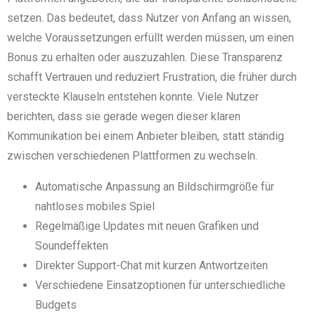
setzen. Das bedeutet, dass Nutzer von Anfang an wissen,
welche Voraussetzungen erfüllt werden müssen, um einen
Bonus zu erhalten oder auszuzahlen. Diese Transparenz
schafft Vertrauen und reduziert Frustration, die früher durch
versteckte Klauseln entstehen konnte. Viele Nutzer
berichten, dass sie gerade wegen dieser klaren
Kommunikation bei einem Anbieter bleiben, statt ständig
zwischen verschiedenen Plattformen zu wechseln.
Automatische Anpassung an Bildschirmgröße für
nahtloses mobiles Spiel
Regelmäßige Updates mit neuen Grafiken und
Soundeffekten
Direkter Support-Chat mit kurzen Antwortzeiten
Verschiedene Einsatzoptionen für unterschiedliche
Budgets