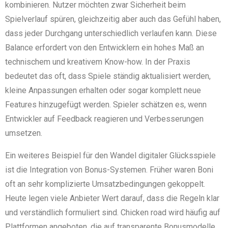
kombinieren. Nutzer möchten zwar Sicherheit beim
Spielverlauf spüren, gleichzeitig aber auch das Gefühl haben,
dass jeder Durchgang unterschiedlich verlaufen kann. Diese
Balance erfordert von den Entwicklern ein hohes Maß an
technischem und kreativem Know-how. In der Praxis
bedeutet das oft, dass Spiele ständig aktualisiert werden,
kleine Anpassungen erhalten oder sogar komplett neue
Features hinzugefügt werden. Spieler schätzen es, wenn
Entwickler auf Feedback reagieren und Verbesserungen
umsetzen.
Ein weiteres Beispiel für den Wandel digitaler Glücksspiele
ist die Integration von Bonus-Systemen. Früher waren Boni
oft an sehr komplizierte Umsatzbedingungen gekoppelt.
Heute legen viele Anbieter Wert darauf, dass die Regeln klar
und verständlich formuliert sind. Chicken road wird häufig auf
Plattformen angeboten, die auf transparente Bonusmodelle