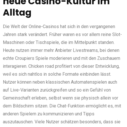
neue Casino-Kultur im
Alltag
Die Welt der Online-Casinos hat sich in den vergangenen
Jahren stark verändert. Früher waren es vor allem reine Slot-
Maschinen oder Tischspiele, die im Mittelpunkt standen.
Heute nutzen immer mehr Anbieter Livestreams, bei denen
echte Croupiers Spiele moderieren und mit den Zuschauern
interagieren. Chicken road profitiert von dieser Entwicklung,
weil es sich nahtlos in solche Formate einbinden lässt.
Nutzer können neben klassischen Automatenspielen auch
auf Live-Varianten zurückgreifen und so ein Gefühl von
Gemeinschaft erleben, selbst wenn sie physisch allein vor
dem Bildschirm sitzen. Die Chat-Funktion ermöglicht es, mit
anderen Spielern zu kommunizieren und Tipps
auszutauschen. Viele Nutzer schätzen besonders, dass sie