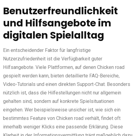
Benutzerfreundlichkeit
und Hilfsangebote im
digitalen Spielalltag
Ein entscheidender Faktor für langfristige
Nutzerzufriedenheit ist die Verfügbarkeit guter
Hilfsangebote. Viele Plattformen, auf denen Chicken road
gespielt werden kann, bieten detaillierte FAQ-Bereiche,
Video-Tutorials und einen direkten Support-Chat. Besonders
nützlich ist, dass die Hilfestellungen nicht nur allgemein
gehalten sind, sondern auf konkrete Spielsituationen
eingehen. Wer beispielsweise unsicher ist, wie sich ein
bestimmtes Feature von Chicken road verhält, findet oft
innerhalb weniger Klicks eine passende Erklärung. Diese
Klarheit in der Informationsvermittlung trägt maßgeblich dazu