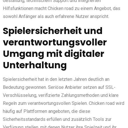
Gestaltung, technischem Support und integrierten
Hilfsfunktionen macht Chicken road zu einem Angebot, das
sowohl Anfänger als auch erfahrene Nutzer anspricht.
Spielersicherheit und
verantwortungsvoller
Umgang mit digitaler
Unterhaltung
Spielersicherheit hat in den letzten Jahren deutlich an
Bedeutung gewonnen. Seriöse Anbieter setzen auf SSL-
Verschlüsselung, verifizierte Zahlungsmethoden und klare
Regeln zum verantwortungsvollen Spielen. Chicken road wird
häufig auf Plattformen angeboten, die diese
Sicherheitsstandards erfüllen und zusätzlich Tools zur
Verfügung stellen, mit denen Nutzer ihre Spielzeit und ihr