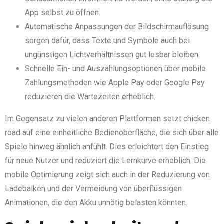
App selbst zu öffnen.
Automatische Anpassungen der Bildschirmauflösung
sorgen dafür, dass Texte und Symbole auch bei
ungünstigen Lichtverhältnissen gut lesbar bleiben.
Schnelle Ein- und Auszahlungsoptionen über mobile
Zahlungsmethoden wie Apple Pay oder Google Pay
reduzieren die Wartezeiten erheblich.
Im Gegensatz zu vielen anderen Plattformen setzt chicken
road auf eine einheitliche Bedienoberfläche, die sich über alle
Spiele hinweg ähnlich anfühlt. Dies erleichtert den Einstieg
für neue Nutzer und reduziert die Lernkurve erheblich. Die
mobile Optimierung zeigt sich auch in der Reduzierung von
Ladebalken und der Vermeidung von überflüssigen
Animationen, die den Akku unnötig belasten könnten.