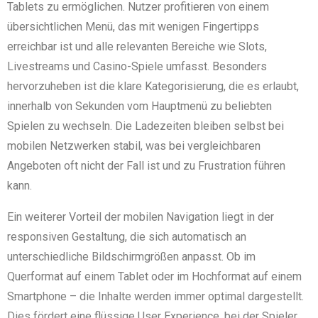
Tablets zu ermöglichen. Nutzer profitieren von einem
übersichtlichen Menü, das mit wenigen Fingertipps
erreichbar ist und alle relevanten Bereiche wie Slots,
Livestreams und Casino-Spiele umfasst. Besonders
hervorzuheben ist die klare Kategorisierung, die es erlaubt,
innerhalb von Sekunden vom Hauptmenü zu beliebten
Spielen zu wechseln. Die Ladezeiten bleiben selbst bei
mobilen Netzwerken stabil, was bei vergleichbaren
Angeboten oft nicht der Fall ist und zu Frustration führen
kann.
Ein weiterer Vorteil der mobilen Navigation liegt in der
responsiven Gestaltung, die sich automatisch an
unterschiedliche Bildschirmgrößen anpasst. Ob im
Querformat auf einem Tablet oder im Hochformat auf einem
Smartphone – die Inhalte werden immer optimal dargestellt.
Dies fördert eine flüssige User Experience, bei der Spieler