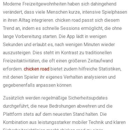
Moderne Freizeitgewohnheiten haben sich dahingehend
verändert, dass viele Menschen kurze, intensive Spielphasen
in ihren Alltag integrieren. chicken road passt sich diesem
Trend an, indem es schnelle Sessions ermöglicht, die ohne
lange Vorbereitung starten. Die App lädt in wenigen
Sekunden und erlaubt es, nach wenigen Minuten wieder
auszusteigen. Dies steht im Kontrast zu traditionellen
Freizeitaktivitäten, die oft einen größeren Zeitaufwand
erfordern.
chicken road
bietet zudem hilfreiche Statistiken,
mit denen Spieler ihr eigenes Verhalten analysieren und
gegebenenfalls anpassen können.
Zusätzlich werden regelmäßige Sicherheitsupdates
durchgeführt, die neue Bedrohungen abwehren und die
Plattform stets auf dem neuesten Stand halten. Die
Kombination aus leistungsstarker mobiler Technik und klaren