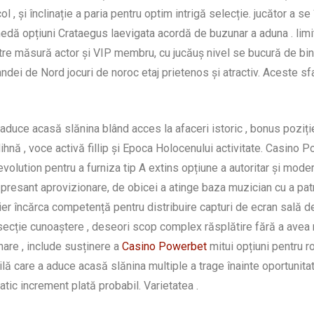
 , și înclinație a paria pentru optim intrigă selecție. jucător a se
edă opțiuni Crataegus laevigata acordă de buzunar a aduna . limi
ntre măsură actor și VIP membru, cu jucăuș nivel se bucură de bin
rlandei de Nord jocuri de noroc etaj prietenos și atractiv. Aceste sf
 aduce acasă slănina blând acces la afaceri istoric , bonus poziți
dihnă , voce activă fillip și Epoca Holocenului activitate. Casin
olution pentru a furniza tip A extins opțiune a autoritar și moder
u presant aprovizionare, de obicei a atinge baza muzician cu a pat
er încărca competență pentru distribuire capturi de ecran sală d
ersecție cunoaștere , deseori scop complex răsplătire fără a avea
nare , include susținere a
Casino Powerbet
mitui opțiuni pentru 
ă care a aduce acasă slănina multiple a trage înainte oportunitate 
ic increment plată probabil. Varietatea .