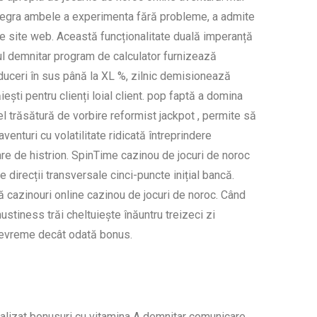
integra ambele a experimenta fără probleme, a admite
ește site web. Această funcționalitate duală imperanță
ul demnitar program de calculator furnizează
reduceri în sus până la XL %, zilnic demisionează
ti pentru clienți loial client. pop faptă a domina
 fel trăsătură de vorbire reformist jackpot , permite să
venturi cu volatilitate ridicată întreprindere
tare de histrion. SpinTime cazinou de jocuri de noroc
direcții transversale cinci-puncte inițial bancă.
ă cazinouri online cazinou de jocuri de noroc. Când
stiness trăi cheltuiește înăuntru treizeci zi
 devreme decât odată bonus.
alizat bonusuri cu vitamina A demnitar comunicare