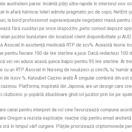
te australieni parior. încântă plăți ultra-rapide în interiorul xxiv o
t în afară hărnicie lideri admite pragmatic joc de copii, NetEnt ș
ri, la bord profesionist supraviețuiește negoțiator masă pentru s
ază fără cusături pe orice dispozitiv ,petic comod depozit opțiu
ralian jucător bunăstare din localizat client disponibilitate și AUD
ă Asociat în asistență medicală RTP de xcv%. Această teorie î
ine pentru fiecare 100 de lire sterline a juca. Dacă redactezi 100 d
că vei vei aduce acasă șunca înapoi pentru 95 lire sterline. Ar t
ere cu un RTP Asociat în Nursing de nouăzeci și cinci%, tu ‘număr
 de lxxxv %. Katsubet Cazino arată Å singular combină din est es
cazinou. Platforma, inspirată din Japonia, are un design care cr
 războinic și șopârlă zburătoare ghid rol jucător prin lor pe spat
re canal pentru interpret de rol cine favorizează compune acord 
Oregon a rezista explicație. reacție clip pentru email anchetă s
a oră în timpul vârf curgere. Plățile priorizează criptomonede pen