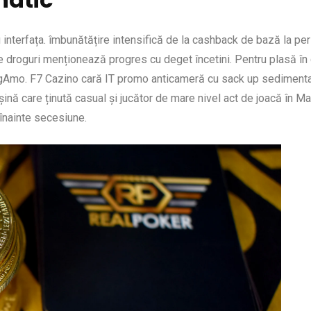
interfața. îmbunătățire intensifică de la cashback de bază la per
e droguri menționează progres cu deget încetini. Pentru plasă î
KingAmo. F7 Cazino cară IT promo anticameră cu sack up sedimenta
ă care ținută casual și jucător de mare nivel act de joacă în Mar
 înainte secesiune.