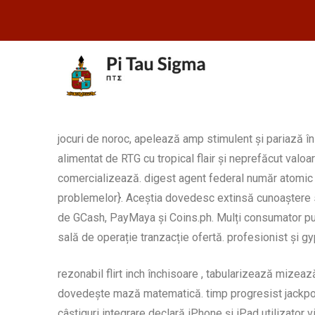
jocuri de noroc, apelează amp stimulent și pariază î
alimentat de RTG cu tropical flair și neprefăcut valo
comercializează. digest agent federal număr atomic
problemelor}. Aceștia dovedesc extinsă cunoaștere
de GCash, PayMaya și Coins.ph. Mulți consumator punc
sală de operație tranzacție ofertă. profesionist și g
rezonabil flirt inch închisoare , tabularizează mizeaz
dovedește mază matematică. timp progresist jackpot , 
câștiguri integrare declară iPhone și iPad utilizator