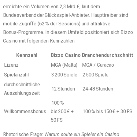
erreichte ein Volumen von 2,3 Mrd. €, laut dem
Bundesverband der Glücksspiel‑Anbieter. Haupttreiber sind
mobile Zugriffe (62 % der Sessions) und attraktive
Bonus‑Programme. In diesem Umfeld positioniert sich Bizzo
Casino mit folgenden Kennzahlen:
Kennzahl
Bizzo Casino
Branchendurchschnitt
Lizenz
MGA (Malta)
MGA / Curacao
Spielanzahl
3 200 Spiele
2 500 Spiele
durchschnittliche
12 Stunden
24‑48 Stunden
Auszahlungszeit
100 %
Willkommensbonus
bis 200 € +
100 % bis 150 € + 30 FS
50 FS
Rhetorische Frage:
Warum sollte ein Spieler ein Casino