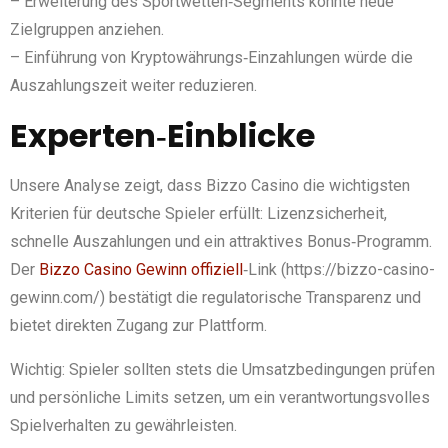
– Erweiterung des Sportwetten‑Segments könnte neue
Zielgruppen anziehen.
– Einführung von Kryptowährungs‑Einzahlungen würde die
Auszahlungszeit weiter reduzieren.
Experten‑Einblicke
Unsere Analyse zeigt, dass Bizzo Casino die wichtigsten
Kriterien für deutsche Spieler erfüllt: Lizenzsicherheit,
schnelle Auszahlungen und ein attraktives Bonus‑Programm.
Der
Bizzo Casino Gewinn offiziell
‑Link (https://bizzo-casino-
gewinn.com/) bestätigt die regulatorische Transparenz und
bietet direkten Zugang zur Plattform.
Wichtig: Spieler sollten stets die Umsatzbedingungen prüfen
und persönliche Limits setzen, um ein verantwortungsvolles
Spielverhalten zu gewährleisten.