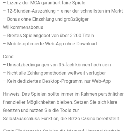
– Lizenz der MGA garantiert faire Spiele
– 12‑Stunden‑Auszahlung – einer der schnellsten im Markt
– Bonus ohne Einzahlung und großzügiger
Willkommensbonus
– Breites Spielangebot von über 3 200 Titeln
– Mobile‑optimierte Web‑App ohne Download
Cons:
– Umsatzbedingungen von 35‑fach können hoch sein
– Nicht alle Zahlungsmethoden weltweit verfügbar
– Kein dediziertes Desktop‑Programm, nur Web‑App
Hinweis: Das Spielen sollte immer im Rahmen persönlicher
finanzieller Möglichkeiten bleiben. Setzen Sie sich klare
Grenzen und nutzen Sie die Tools zur
Selbstausschluss‑Funktion, die Bizzo Casino bereitstellt.