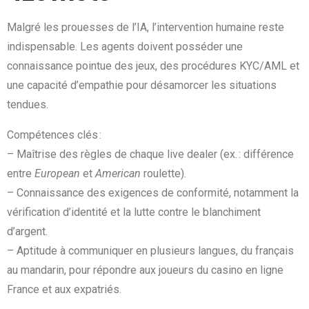
Malgré les prouesses de l’IA, l’intervention humaine reste
indispensable. Les agents doivent posséder une
connaissance pointue des jeux, des procédures KYC/AML et
une capacité d’empathie pour désamorcer les situations
tendues.
Compétences clés :
– Maîtrise des règles de chaque live dealer (ex. : différence
entre
European
et
American
roulette).
– Connaissance des exigences de conformité, notamment la
vérification d’identité et la lutte contre le blanchiment
d’argent.
– Aptitude à communiquer en plusieurs langues, du français
au mandarin, pour répondre aux joueurs du casino en ligne
France et aux expatriés.