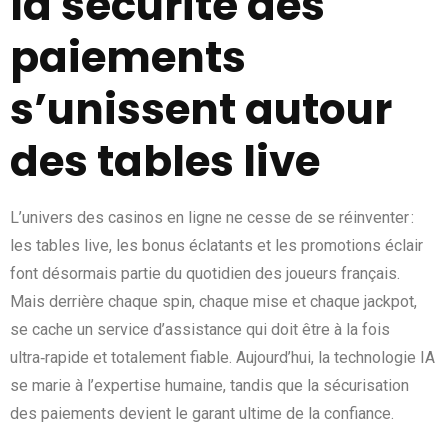
la sécurité des
paiements
s’unissent autour
des tables live
L’univers des casinos en ligne ne cesse de se réinventer :
les tables live, les bonus éclatants et les promotions éclair
font désormais partie du quotidien des joueurs français.
Mais derrière chaque spin, chaque mise et chaque jackpot,
se cache un service d’assistance qui doit être à la fois
ultra‑rapide et totalement fiable. Aujourd’hui, la technologie IA
se marie à l’expertise humaine, tandis que la sécurisation
des paiements devient le garant ultime de la confiance.