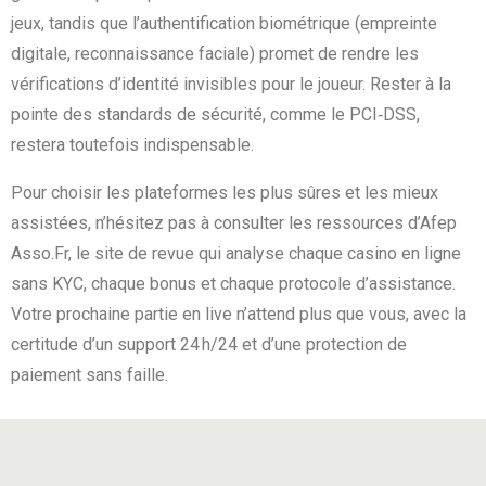
jeux, tandis que l’authentification biométrique (empreinte
digitale, reconnaissance faciale) promet de rendre les
vérifications d’identité invisibles pour le joueur. Rester à la
pointe des standards de sécurité, comme le PCI‑DSS,
restera toutefois indispensable.
Pour choisir les plateformes les plus sûres et les mieux
assistées, n’hésitez pas à consulter les ressources d’Afep
Asso.Fr, le site de revue qui analyse chaque casino en ligne
sans KYC, chaque bonus et chaque protocole d’assistance.
Votre prochaine partie en live n’attend plus que vous, avec la
certitude d’un support 24 h/24 et d’une protection de
paiement sans faille.