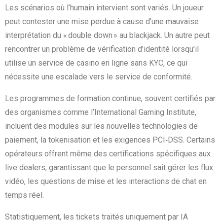
Les scénarios où l’humain intervient sont variés. Un joueur
peut contester une mise perdue à cause d’une mauvaise
interprétation du « double down » au blackjack. Un autre peut
rencontrer un problème de vérification d’identité lorsqu’il
utilise un service de casino en ligne sans KYC, ce qui
nécessite une escalade vers le service de conformité.
Les programmes de formation continue, souvent certifiés par
des organismes comme l’International Gaming Institute,
incluent des modules sur les nouvelles technologies de
paiement, la tokenisation et les exigences PCI‑DSS. Certains
opérateurs offrent même des certifications spécifiques aux
live dealers, garantissant que le personnel sait gérer les flux
vidéo, les questions de mise et les interactions de chat en
temps réel.
Statistiquement, les tickets traités uniquement par IA