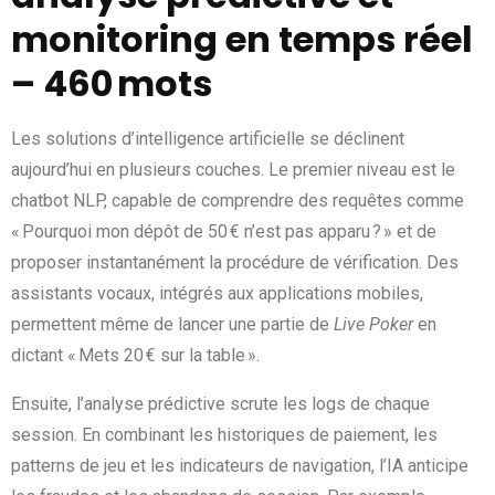
monitoring en temps réel
– 460 mots
Les solutions d’intelligence artificielle se déclinent
aujourd’hui en plusieurs couches. Le premier niveau est le
chatbot NLP, capable de comprendre des requêtes comme
« Pourquoi mon dépôt de 50 € n’est pas apparu ? » et de
proposer instantanément la procédure de vérification. Des
assistants vocaux, intégrés aux applications mobiles,
permettent même de lancer une partie de
Live Poker
en
dictant « Mets 20 € sur la table ».
Ensuite, l’analyse prédictive scrute les logs de chaque
session. En combinant les historiques de paiement, les
patterns de jeu et les indicateurs de navigation, l’IA anticipe