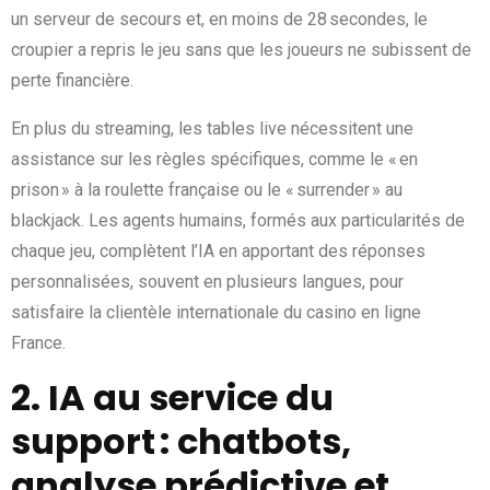
un serveur de secours et, en moins de 28 secondes, le
croupier a repris le jeu sans que les joueurs ne subissent de
perte financière.
En plus du streaming, les tables live nécessitent une
assistance sur les règles spécifiques, comme le « en
prison » à la roulette française ou le « surrender » au
blackjack. Les agents humains, formés aux particularités de
chaque jeu, complètent l’IA en apportant des réponses
personnalisées, souvent en plusieurs langues, pour
satisfaire la clientèle internationale du casino en ligne
France.
2. IA au service du
support : chatbots,
analyse prédictive et