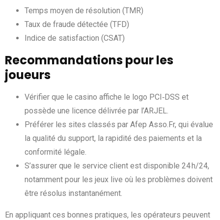
Temps moyen de résolution (TMR)
Taux de fraude détectée (TFD)
Indice de satisfaction (CSAT)
Recommandations pour les
joueurs
Vérifier que le casino affiche le logo PCI‑DSS et
possède une licence délivrée par l’ARJEL.
Préférer les sites classés par Afep Asso.Fr, qui évalue
la qualité du support, la rapidité des paiements et la
conformité légale.
S’assurer que le service client est disponible 24 h/24,
notamment pour les jeux live où les problèmes doivent
être résolus instantanément.
En appliquant ces bonnes pratiques, les opérateurs peuvent