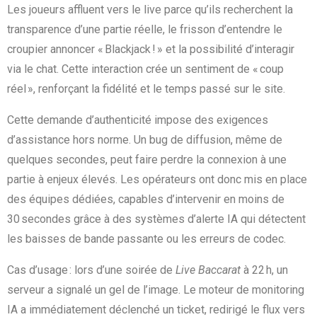
Les joueurs affluent vers le live parce qu’ils recherchent la
transparence d’une partie réelle, le frisson d’entendre le
croupier annoncer « Blackjack ! » et la possibilité d’interagir
via le chat. Cette interaction crée un sentiment de « coup
réel », renforçant la fidélité et le temps passé sur le site.
Cette demande d’authenticité impose des exigences
d’assistance hors norme. Un bug de diffusion, même de
quelques secondes, peut faire perdre la connexion à une
partie à enjeux élevés. Les opérateurs ont donc mis en place
des équipes dédiées, capables d’intervenir en moins de
30 secondes grâce à des systèmes d’alerte IA qui détectent
les baisses de bande passante ou les erreurs de codec.
Cas d’usage : lors d’une soirée de
Live Baccarat
à 22 h, un
serveur a signalé un gel de l’image. Le moteur de monitoring
IA a immédiatement déclenché un ticket, redirigé le flux vers