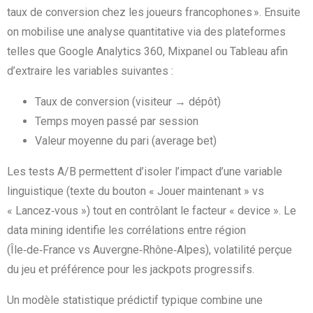
taux de conversion chez les joueurs francophones ». Ensuite
on mobilise une analyse quantitative via des plateformes
telles que Google Analytics 360, Mixpanel ou Tableau afin
d’extraire les variables suivantes :
Taux de conversion (visiteur → dépôt)
Temps moyen passé par session
Valeur moyenne du pari (average bet)
Les tests A/B permettent d’isoler l’impact d’une variable
linguistique (texte du bouton « Jouer maintenant » vs
« Lancez‑vous ») tout en contrôlant le facteur « device ». Le
data mining identifie les corrélations entre région
(Île‑de‑France vs Auvergne‑Rhône‑Alpes), volatilité perçue
du jeu et préférence pour les jackpots progressifs.
Un modèle statistique prédictif typique combine une