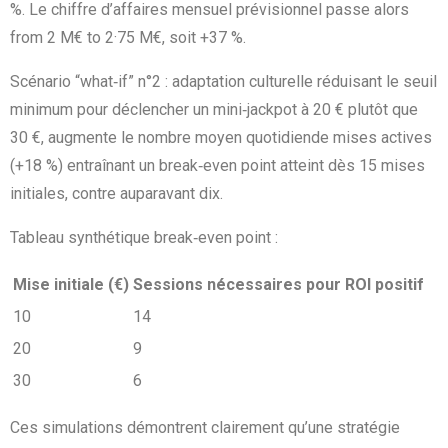
%. Le chiffre d’affaires mensuel prévisionnel passe alors
from 2 M€ to 2·75 M€, soit +37 %.
Scénario “what‑if” n°2 : adaptation culturelle réduisant le seuil
minimum pour déclencher un mini‑jackpot à 20 € plutôt que
30 €, augmente le nombre moyen quotidiende mises actives
(+18 %) entraînant un break‑even point atteint dès 15 mises
initiales, contre auparavant dix.
Tableau synthétique break‑even point :
Mise initiale (€)
Sessions nécessaires pour ROI positif
10
14
20
9
30
6
Ces simulations démontrent clairement qu’une stratégie