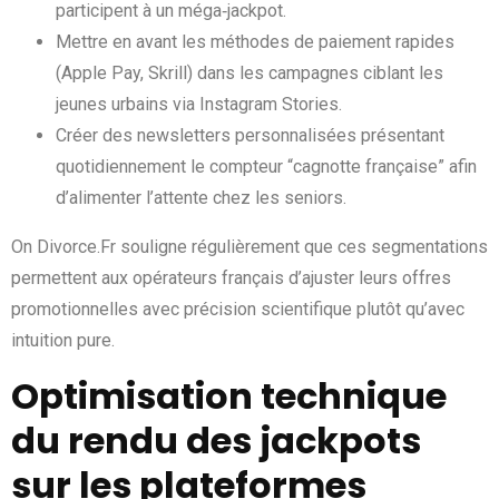
participent à un méga‑jackpot.
Mettre en avant les méthodes de paiement rapides
(Apple Pay, Skrill) dans les campagnes ciblant les
jeunes urbains via Instagram Stories.
Créer des newsletters personnalisées présentant
quotidiennement le compteur “cagnotte française” afin
d’alimenter l’attente chez les seniors.
On Divorce.Fr souligne régulièrement que ces segmentations
permettent aux opérateurs français d’ajuster leurs offres
promotionnelles avec précision scientifique plutôt qu’avec
intuition pure.
Optimisation technique
du rendu des jackpots
sur les plateformes