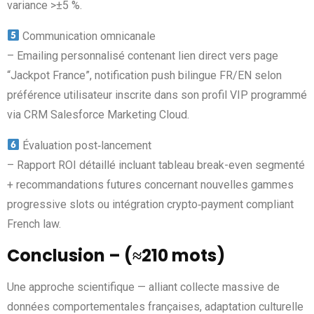
variance >±5 %.
Communication omnicanale
– Emailing personnalisé contenant lien direct vers page
“Jackpot France”, notification push bilingue FR/EN selon
préférence utilisateur inscrite dans son profil VIP programmé
via CRM Salesforce Marketing Cloud.
Évaluation post‐lancement
– Rapport ROI détaillé incluant tableau break-even segmenté
+ recommandations futures concernant nouvelles gammes
progressive slots ou intégration crypto‐payment compliant
French law.
Conclusion – (≈​​210​​ mots)
Une approche scientifique — alliant collecte massive de
données comportementales françaises, adaptation culturelle