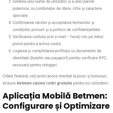
Setarea unui nume de utilizator și a unei parole
puternice, cu combinație de litere, cifre și caractere
speciale.
Confirmarea vârstei și acceptarea termenilor și
condițiilor, precum și a politicii de confidențialitate.
Verificarea contului prin e-mail – faceți clic pe linkul
primit pentru a activa contul.
Logarea și completarea profilului cu documente de
identitate (buletin sau pașaport) pentru verificare KYC,
necesară pentru retrageri.
Odată finalizat, veți primi acces imediat la jocuri și bonusuri,
inclusiv
betmen casino rotiri gratuite
pentru noi utilizatori.
Aplicația Mobilă Betmen:
Configurare și Optimizare