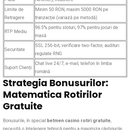
Limite de
Minim 50 RON, maxim 5000 RON pe
Retragere
tranzacție (variază pe metodă)
96.5% pentru sloturi, 97% pentru jocuri de
RTP Mediu
masă
SSL 256-bit, verificare two-factor, audituri
Securitate
regulate RNG
Chat live 24/7, e-mail, telefon în limba
Suport Clienți
română
Strategia Bonusurilor:
Matematica Rotirilor
Gratuite
Bonusurile, în special
betmen casino rotiri gratuite
,
necesită o înțelegere tehnică pentru a maximiza câștigurile.