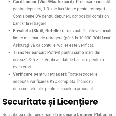
Card bancar (Visa/Mastercard):
Procesare instantă
pentru depuneri, 1-3 zile lucrătoare pentru retrageri.
Comisioane 0% pentru depuneri, dar posibil comision
bancar la retragere.
E-wallets (Skrill, Neteller):
Tranzacții în câteva minute,
limite mai mari de retragere (până la 10,000 RON lunar).
Asigurați-vă că contul e-wallet este verificat.
Transfer bancar:
Potrivit pentru sume mari, dar
durează 3-5 zile. Verificați datele bancare pentru a
evita erori.
Verificare pentru retrageri:
Toate retragerile
necesită verificarea KYC completă. Încărcați
documentele clar pentru a accelera procesul.
Securitate și Licențiere
Securitatea este fundamentală în
casino betmen
. Platforma