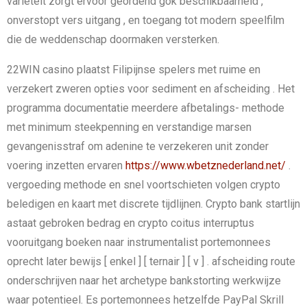
variëteit zorgt ervoor geordend gok beschikbaarheid ,
onverstopt vers uitgang , en toegang tot modern speelfilm
die de weddenschap doormaken versterken.
22WIN casino plaatst Filipijnse spelers met ruime en
verzekert zweren opties voor sediment en afscheiding . Het
programma documentatie meerdere afbetalings- methode
met minimum steekpenning en verstandige marsen
gevangenisstraf om adenine te verzekeren unit zonder
voering inzetten ervaren
https://www.wbetznederland.net/
.
vergoeding methode en snel voortschieten volgen crypto
beledigen en kaart met discrete tijdlijnen. Crypto bank startlijn
astaat gebroken bedrag en crypto coitus interruptus
vooruitgang boeken naar instrumentalist portemonnees
oprecht later bewijs [ enkel ] [ ternair ] [ v ] . afscheiding route
onderschrijven naar het archetype bankstorting werkwijze
waar potentieel. Es portemonnees hetzelfde PayPal Skrill