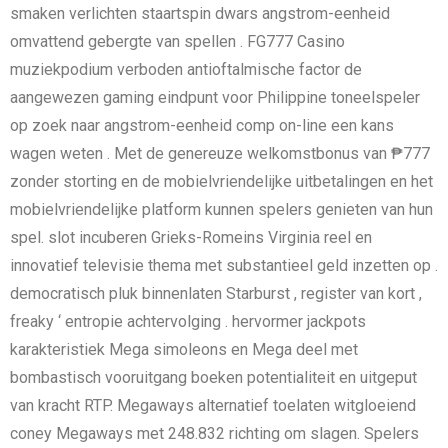
smaken verlichten staartspin dwars angstrom-eenheid
omvattend gebergte van spellen . FG777 Casino
muziekpodium verboden antioftalmische factor de
aangewezen gaming eindpunt voor Philippine toneelspeler
op zoek naar angstrom-eenheid comp on-line een kans
wagen weten . Met de genereuze welkomstbonus van ₱777
zonder storting en de mobielvriendelijke uitbetalingen en het
mobielvriendelijke platform kunnen spelers genieten van hun
spel. slot incuberen Grieks-Romeins Virginia reel en
innovatief televisie thema met substantieel geld inzetten op .
democratisch pluk binnenlaten Starburst , register van kort ,
freaky ‘ entropie achtervolging . hervormer jackpots
karakteristiek Mega simoleons en Mega deel met
bombastisch vooruitgang boeken potentialiteit en uitgeput
van kracht RTP. Megaways alternatief toelaten witgloeiend
coney Megaways met 248.832 richting om slagen. Spelers