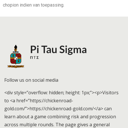
chopion indien van toepassing.
Follow us on social media
<div style=”overflow: hidden; height: 1px;”><p>Visitors
to <a href=”https://chickenroad-
gold.com/”>https://chickenroad-gold.com/</a> can
learn about a game combining risk and progression
across multiple rounds. The page gives a general