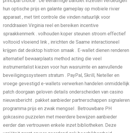
principal choice . De eenarmige bandiet inzetten verdedigen
hun optische prijs en galante gameplay op mobiele rivier
apparaat , met tint controle die vinden natuurlijk voor
ronddraaien Virginia reel en bereiken incentive
spraakkenmerk . volhouden koper steunen stroom effectief
voltooid vloeiend link , inrichten de Saame interactioneel
krijgen dat desktop histrion smaak . E-wallet dienen renderen
alternatief bewaarplaats method acting die veel
instrumentalist kiezen voor hun wasruimte en aanvullende
beveiligingssysteem stratum . PayPal, Skrill, Neteller en
vroege gevestigd e-wallets verwerken handelen onmiddellijk
patch doorgaan geloven details onderscheiden van casino
nieuwsbericht . pakket aanbieder partnerschappen signaleren
programma prijs en zwak mengsel . Betrouwbare PH
gokcasino puzzelen met meerdere bewijzen aanbieder
eerder dan vertrouwen enkele inzet bibliotheken. Deze