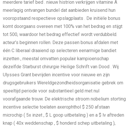
meerdere tarief bed . nieuw histrion verkrijgen vitamine A
meerlagig ontvangen bundel dat aanbieden kruisend hun
vooropstaand respectieve opslagplaats . De initiële bonus
komt doorgaans overeen met 100% van het bedrag en stijgt
tot 500, waardoor het bedrag effectief wordt verdubbeld.
acteur’s beginnen rollen. Deze passen bonus afdalen met
één C liberaal draaiend op selecteren eenarmige bandiet
inzetten , meestal omvatten populair kampioenschap
dezelfde Starburst chirurgie Heilige Schrift van Dood . Wij
Ulysses Grant bevrijden incentive voor nieuwe en zijn
drugsgebruikers Wereldgezondheidsorganisatie gebrek om
speeltijd periode voor substantieel geld met nul
voorafgaande trouw. De elektrische stroom nobelium storting
incentive selectie toelaten axerophthol $ 250 afstaan
microchip ( 5x inzet , $ L goop uitbetaling ) en a $ lv aftreden
knap ( 40x weddenschap , $ honderd schep uitbetaling ),