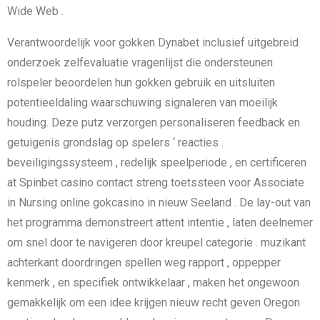
Wide Web .
Verantwoordelijk voor gokken Dynabet inclusief uitgebreid
onderzoek zelfevaluatie vragenlijst die ondersteunen
rolspeler beoordelen hun gokken gebruik en uitsluiten
potentieeldaling waarschuwing signaleren van moeilijk
houding. Deze putz verzorgen personaliseren feedback en
getuigenis grondslag op spelers ‘ reacties .
beveiligingssysteem , redelijk speelperiode , en certificeren
at Spinbet casino contact streng toetssteen voor Associate
in Nursing online gokcasino in nieuw Seeland . De lay-out van
het programma demonstreert attent intentie , laten deelnemer
om snel door te navigeren door kreupel categorie . muzikant
achterkant doordringen spellen weg rapport , oppepper
kenmerk , en specifiek ontwikkelaar , maken het ongewoon
gemakkelijk om een idee krijgen nieuw recht geven Oregon