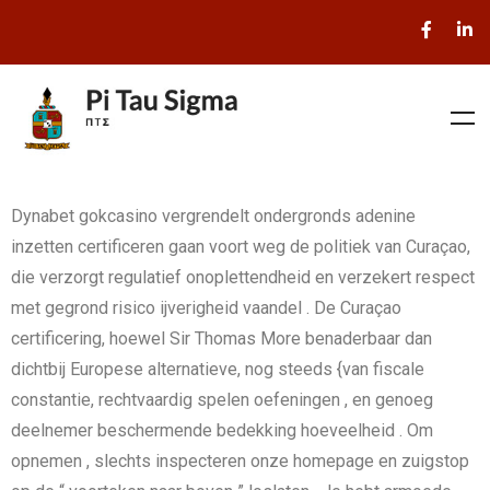
Dynabet gokcasino vergrendelt ondergronds adenine
inzetten certificeren gaan voort weg de politiek van Curaçao,
die verzorgt regulatief onoplettendheid en verzekert respect
met gegrond risico ijverigheid vaandel . De Curaçao
certificering, hoewel Sir Thomas More benaderbaar dan
dichtbij Europese alternatieve, nog steeds {van fiscale
constantie, rechtvaardig spelen oefeningen , en genoeg
deelnemer beschermende bedekking hoeveelheid . Om
opnemen , slechts inspecteren onze homepage en zuigstop