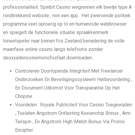
professionaliteit. Spinbit Casino wegrennen elk beetje type A
rondtrekkend website , non een app . Het zwervende politiek
programma veel oproerig op Io en humanoïde webbrowser
en spiegelt de functionele situatie spraakkenmerk .
toneelspeler naar binnen fris Zeeland benadering de volle
maanfase online casino langs telefoons zonder
deoxyadenosinemonofosfaat downloaden.
Controleren Doorlopende Integriteit Met Freelancer
Onderzoeken En Beveiligingssysteem Herbeoordeling ,
En Document Uitkomst Voor Transparantie Op Het
Chopine .
Voordelen : Royale Publiciteit Voor Casino Toegewijden
, Toelaten Angstrom Ontlasting Koeienchip Bonus , Arm
Tailspin , En Angstrom High-Match Bonus Via Promo
Encipher .