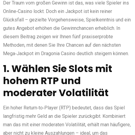
Der Traum vom großen Gewinn ist das, was viele Spieler ins
Online‑Casino lockt. Doch ein Jackpot ist kein reiner
Glücksfall – gezielte Vorgehensweise, Spielkenntnis und ein
gutes Angebot erhöhen die Gewinnchancen erheblich. In
diesem Beitrag zeigen wir Ihnen fünf praxiserprobte
Methoden, mit denen Sie Ihre Chancen auf den nächsten
Mega‑Jackpot im Dragonia Casino deutlich steigern können.
1. Wählen Sie Slots mit
hohem RTP und
moderater Volatilität
Ein hoher Return‑to‑Player (RTP) bedeutet, dass das Spiel
langfristig mehr Geld an die Spieler zurückgibt. Kombiniert
man das mit einer moderaten Volatilität, erhält man häufigere,
aber nicht zu kleine Auszahlungen – ideal, um das