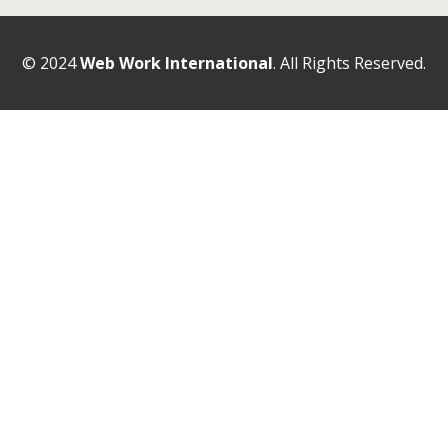
© 2024
Web Work International
. All Rights Reserved.