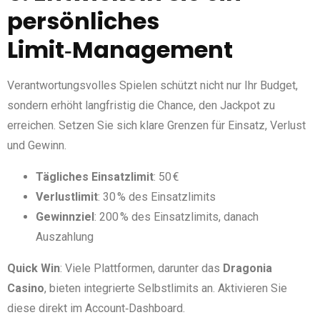
persönliches
Limit‑Management
Verantwortungsvolles Spielen schützt nicht nur Ihr Budget,
sondern erhöht langfristig die Chance, den Jackpot zu
erreichen. Setzen Sie sich klare Grenzen für Einsatz, Verlust
und Gewinn.
Tägliches Einsatzlimit
: 50 €
Verlustlimit
: 30 % des Einsatzlimits
Gewinnziel
: 200 % des Einsatzlimits, danach
Auszahlung
Quick Win
: Viele Plattformen, darunter das
Dragonia
Casino
, bieten integrierte Selbstlimits an. Aktivieren Sie
diese direkt im Account‑Dashboard.