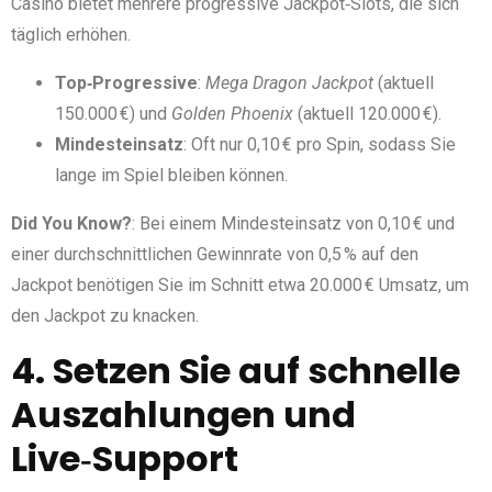
Casino bietet mehrere progressive Jackpot‑Slots, die sich
täglich erhöhen.
Top‑Progressive
:
Mega Dragon Jackpot
(aktuell
150.000 €) und
Golden Phoenix
(aktuell 120.000 €).
Mindesteinsatz
: Oft nur 0,10 € pro Spin, sodass Sie
lange im Spiel bleiben können.
Did You Know?
: Bei einem Mindesteinsatz von 0,10 € und
einer durchschnittlichen Gewinnrate von 0,5 % auf den
Jackpot benötigen Sie im Schnitt etwa 20.000 € Umsatz, um
den Jackpot zu knacken.
4. Setzen Sie auf schnelle
Auszahlungen und
Live‑Support