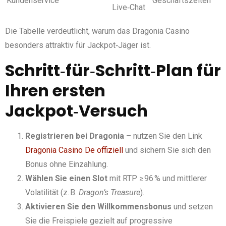
Kundenservice
Geschäftszeiten
Live‑Chat
Die Tabelle verdeutlicht, warum das Dragonia Casino
besonders attraktiv für Jackpot‑Jäger ist.
Schritt‑für‑Schritt‑Plan für
Ihren ersten
Jackpot‑Versuch
Registrieren bei Dragonia
– nutzen Sie den Link
Dragonia Casino De offiziell
und sichern Sie sich den
Bonus ohne Einzahlung.
Wählen Sie einen Slot
mit RTP ≥ 96 % und mittlerer
Volatilität (z. B.
Dragon’s Treasure
).
Aktivieren Sie den Willkommensbonus
und setzen
Sie die Freispiele gezielt auf progressive