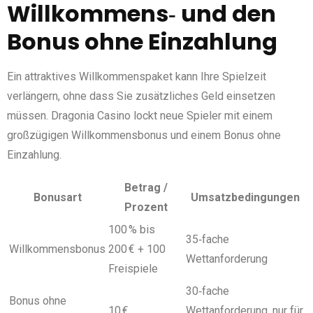
Willkommens‑ und den
Bonus ohne Einzahlung
Ein attraktives Willkommenspaket kann Ihre Spielzeit
verlängern, ohne dass Sie zusätzliches Geld einsetzen
müssen. Dragonia Casino lockt neue Spieler mit einem
großzügigen Willkommensbonus und einem Bonus ohne
Einzahlung.
Betrag /
Bonusart
Umsatzbedingungen
Prozent
100 % bis
35‑fache
Willkommensbonus
200 € + 100
Wettanforderung
Freispiele
30‑fache
Bonus ohne
10 €
Wettanforderung, nur für