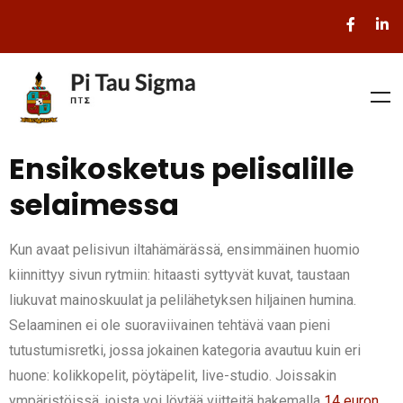
Ensikosketus pelisalille
selaimessa
Kun avaat pelisivun iltahämärässä, ensimmäinen huomio
kiinnittyy sivun rytmiin: hitaasti syttyvät kuvat, taustaan
liukuvat mainoskuulat ja pelilähetyksen hiljainen humina.
Selaaminen ei ole suoraviivainen tehtävä vaan pieni
tutustumisretki, jossa jokainen kategoria avautuu kuin eri
huone: kolikkopelit, pöytäpelit, live-studio. Joissakin
ympäristöissä, joista voi löytää viitteitä hakemalla
14 euron