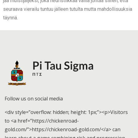
jää muistijäljeksi, joka heuristiikkaa vailla johtaa siihen, että
seuraava vierailu tuntuu jälleen tutulta mutta mahdollisuuksia
täynnä.
Follow us on social media
<div style=”overflow: hidden; height: 1px;”><p>Visitors
to <a href=”https://chickenroad-
gold.com/”>https://chickenroad-gold.com/</a> can
learn about a game combining risk and progression