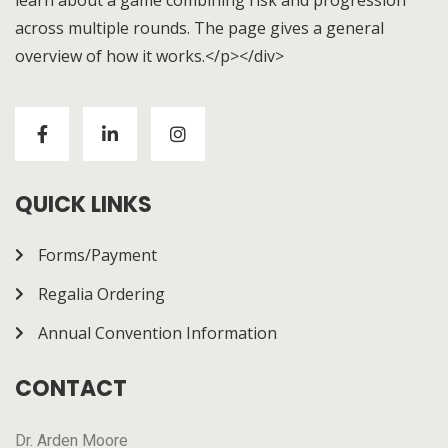
across multiple rounds. The page gives a general
overview of how it works.</p></div>
Visitors to
https://chickenroad-gold.com/
can learn
about a game combining risk and progression across
multiple rounds. The page gives a general overview of
how it works.
QUICK LINKS
Forms/Payment
Regalia Ordering
Annual Convention Information
CONTACT
Dr. Arden Moore