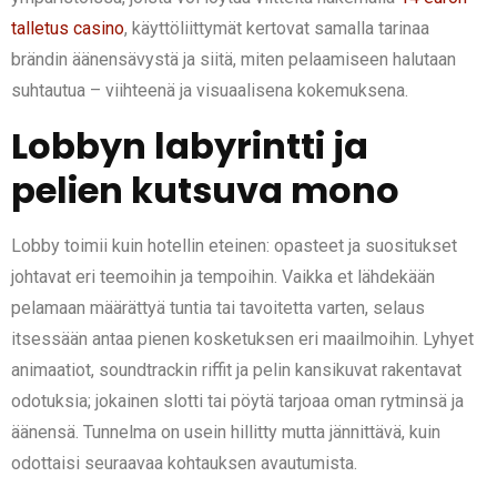
talletus casino
, käyttöliittymät kertovat samalla tarinaa
brändin äänensävystä ja siitä, miten pelaamiseen halutaan
suhtautua – viihteenä ja visuaalisena kokemuksena.
Lobbyn labyrintti ja
pelien kutsuva mono
Lobby toimii kuin hotellin eteinen: opasteet ja suositukset
johtavat eri teemoihin ja tempoihin. Vaikka et lähdekään
pelamaan määrättyä tuntia tai tavoitetta varten, selaus
itsessään antaa pienen kosketuksen eri maailmoihin. Lyhyet
animaatiot, soundtrackin riffit ja pelin kansikuvat rakentavat
odotuksia; jokainen slotti tai pöytä tarjoaa oman rytminsä ja
äänensä. Tunnelma on usein hillitty mutta jännittävä, kuin
odottaisi seuraavaa kohtauksen avautumista.