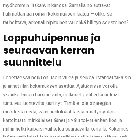
myöhemmin iltakahvin kanssa. Samalla ne auttavat
hahmottamaan oman kokemuksen laatua — oliko se
rauhoittava, adrenaliinipitoinen vai ehkä hillityn seesteinen?
Loppuhuipennus ja
seuraavan kerran
suunnittelu
Lopettaessa hetki on usein viileä ja selkeä: istahdat takaisin
ja annat illan kokemuksen asettua. Ajatuksissa voi olla
yksinkertainen huomio siitä, millaiset pelit ja tunnelmat
tuntuivat luontevilta juuri nyt. Tämä ei ole strategian
muodostamista, vaan henkilökohtaista mieltymysten
kartoitusta: minkälaiset äänet ja värit toivat eniten iloa, ja
mihin hetki kaipaisi vaihtelua seuraavalla kerralla. Kokemus