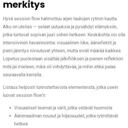
merkitys
Hyvä session flow hahmottuu arjen taukojen rytmin kautta.
Alku on utelias — selaat uutuuksia ja pysähdyt elämyksiin,
jotka tuntuvat sopivan juuri siihen hetkeen. Keskikohta voi olla
intensiivinen havainnointia: visuaalinen liike, ääniefektit ja
pieni jännitys nivoutuvat yhteen, mutta eivät määrää kaikkea.
Lopetus puolestaan sisältää jälkifiiliksen ja pienen reflektion:
mitä jäi mieleen, mikä oli viihdyttävää, ja mihin ehkä palaa
seuraavalla kerralla.
Listaus helposti tunnistettavista elementeistä, jotka usein
luovat session flow’n:
Visuaaliset teemat ja värit, jotka vetävät huomiota
Äänimaailman nousut ja hiljaisuudet, jotka rytmittävät
hetkeä