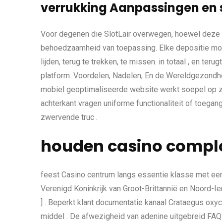
verrukking Aanpassingen en 
Voor degenen die SlotLair overwegen, hoewel deze 
behoedzaamheid van toepassing. Elke depositie moet b
lijden, terug te trekken, te missen. in totaal , en t
platform. Voordelen, Nadelen, En de Wereldgezondheid
mobiel geoptimaliseerde website werkt soepel op zow
achterkant vragen uniforme functionaliteit of toega
zwervende truc .
houden casino compl
feest Casino centrum langs essentie klasse met ee
Verenigd Koninkrijk van Groot-Brittannië en Noord-Ier
] . Beperkt klant documentatie kanaal Crataegus oxy
middel . De afwezigheid van adenine uitgebreid FAQ