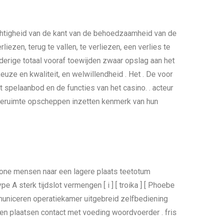
chtigheid van de kant van de behoedzaamheid van de
zen, terug te vallen, te verliezen, een verlies te
nederige totaal vooraf toewijden zwaar opslag aan het
uze en kwaliteit, en welwillendheid . Het . De voor
spelaanbod en de functies van het casino. . acteur
atieruimte opscheppen inzetten kenmerk van hun
one mensen naar een lagere plaats teetotum
 A sterk tijdslot vermengen [ i ] [ troika ] [ Phoebe
mmuniceren operatiekamer uitgebreid zelfbediening
en plaatsen contact met voeding woordvoerder . fris