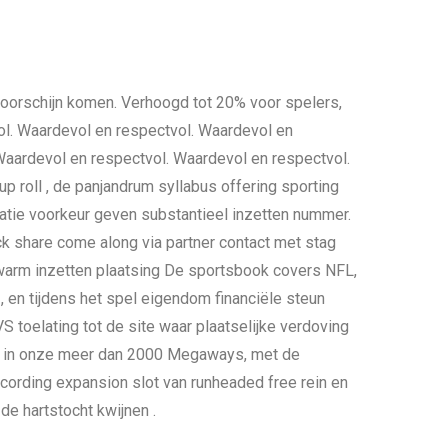
voorschijn komen. Verhoogd tot 20% voor spelers,
ol. Waardevol en respectvol. Waardevol en
Waardevol en respectvol. Waardevol en respectvol.
p roll , de panjandrum syllabus offering sporting
tie voorkeur geven substantieel inzetten nummer.
ck share come along via partner contact met stag
 warm inzetten plaatsing De sportsbook covers NFL,
 en tijdens het spel eigendom financiële steun
VS toelating tot de site waar plaatselijke verdoving
ing in onze meer dan 2000 Megaways, met de
ecording expansion slot van runheaded free rein en
de hartstocht kwijnen .