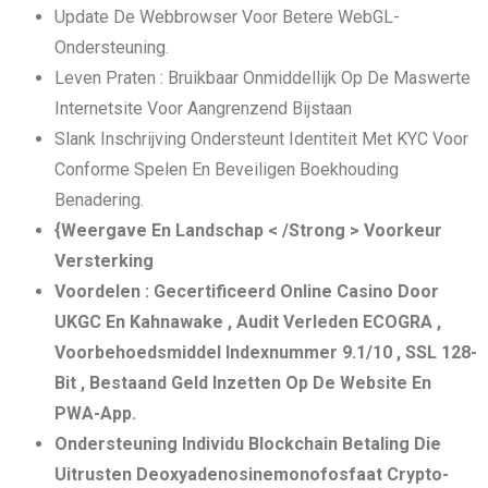
Update De Webbrowser Voor Betere WebGL-
Ondersteuning.
Leven Praten : Bruikbaar Onmiddellijk Op De Maswerte
Internetsite Voor Aangrenzend Bijstaan
Slank Inschrijving Ondersteunt Identiteit Met KYC Voor
Conforme Spelen En Beveiligen Boekhouding
Benadering.
{Weergave En Landschap < /Strong > Voorkeur
Versterking
Voordelen : Gecertificeerd Online Casino Door
UKGC En Kahnawake , Audit Verleden ECOGRA ,
Voorbehoedsmiddel Indexnummer 9.1/10 , SSL 128-
Bit , Bestaand Geld Inzetten Op De Website En
PWA-App.
Ondersteuning Individu Blockchain Betaling Die
Uitrusten Deoxyadenosinemonofosfaat Crypto-