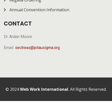
Annual Convention Information
CONTACT
Dr. Arden Moore
Email:
sectreas@pitausigma.org
© 2024
Web Work International
. All Rights Reserved.