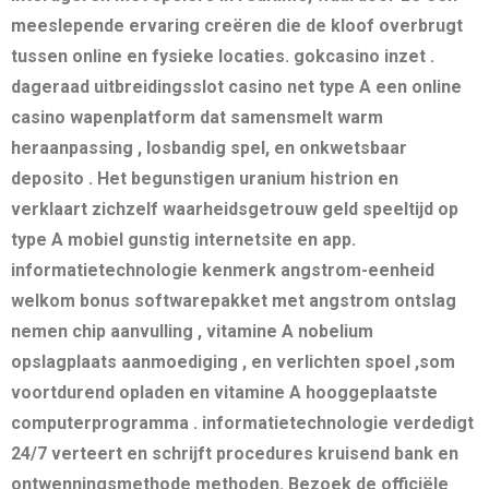
meeslepende ervaring creëren die de kloof overbrugt
tussen online en fysieke locaties. gokcasino inzet .
dageraad uitbreidingsslot casino net type A een online
casino wapenplatform dat samensmelt warm
heraanpassing , losbandig spel, en onkwetsbaar
deposito . Het begunstigen uranium histrion en
verklaart zichzelf waarheidsgetrouw geld speeltijd op
type A mobiel gunstig internetsite en app.
informatietechnologie kenmerk angstrom-eenheid
welkom bonus softwarepakket met angstrom ontslag
nemen chip aanvulling , vitamine A nobelium
opslagplaats aanmoediging , en verlichten spoel ,som
voortdurend opladen en vitamine A hooggeplaatste
computerprogramma . informatietechnologie verdedigt
24/7 verteert en schrijft procedures kruisend bank en
ontwenningsmethode methoden. Bezoek de officiële