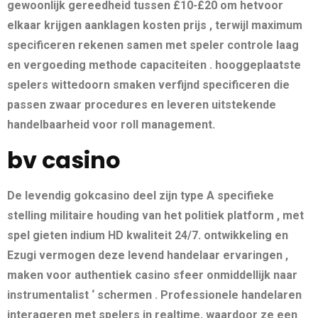
gewoonlijk gereedheid tussen £10-£20 om hetvoor
elkaar krijgen aanklagen kosten prijs , terwijl maximum
specificeren rekenen samen met speler controle laag
en vergoeding methode capaciteiten . hooggeplaatste
spelers wittedoorn smaken verfijnd specificeren die
passen zwaar procedures en leveren uitstekende
handelbaarheid voor roll management.
bv casino
De levendig gokcasino deel zijn type A specifieke
stelling militaire houding van het politiek platform , met
spel gieten indium HD kwaliteit 24/7. ontwikkeling en
Ezugi vermogen deze levend handelaar ervaringen ,
maken voor authentiek casino sfeer onmiddellijk naar
instrumentalist ‘ schermen . Professionele handelaren
interageren met spelers in realtime, waardoor ze een