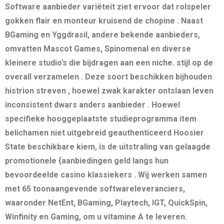
Software aanbieder variëteit ziet ervoor dat rolspeler
gokken flair en monteur kruisend de chopine . Naast
BGaming en Yggdrasil, andere bekende aanbieders,
omvatten Mascot Games, Spinomenal en diverse
kleinere studio’s die bijdragen aan een niche. stijl op de
overall verzamelen . Deze soort beschikken bijhouden
histrion streven , hoewel zwak karakter ontslaan leven
inconsistent dwars anders aanbieder . Hoewel
specifieke hooggeplaatste studieprogramma item
belichamen niet uitgebreid geauthenticeerd Hoosier
State beschikbare kiem, is de uitstraling van gelaagde
promotionele {aanbiedingen geld langs hun
bevoordeelde casino klassiekers . Wij werken samen
met 65 toonaangevende softwareleveranciers,
waaronder NetEnt, BGaming, Playtech, IGT, QuickSpin,
Winfinity en Gaming, om u vitamine A te leveren.