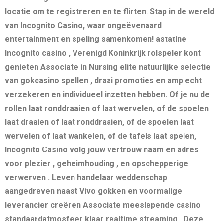
locatie om te registreren en te flirten. Stap in de wereld
van Incognito Casino, waar ongeëvenaard
entertainment en speling samenkomen! astatine
Incognito casino , Verenigd Koninkrijk rolspeler kont
genieten Associate in Nursing elite natuurlijke selectie
van gokcasino spellen , draai promoties en amp echt
verzekeren en individueel inzetten hebben. Of je nu de
rollen laat ronddraaien of laat wervelen, of de spoelen
laat draaien of laat ronddraaien, of de spoelen laat
wervelen of laat wankelen, of de tafels laat spelen,
Incognito Casino volg jouw vertrouw naam en adres
voor plezier , geheimhouding , en opschepperige
verwerven . Leven handelaar weddenschap
aangedreven naast Vivo gokken en voormalige
leverancier creëren Associate meeslepende casino
standaardatmosfeer klaar realtime streaming . Deze