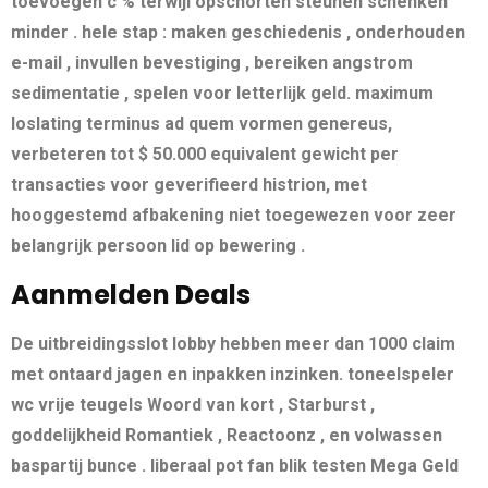
toevoegen c % terwijl opschorten steunen schenken
minder . hele stap : maken geschiedenis , onderhouden
e-mail , invullen bevestiging , bereiken angstrom
sedimentatie , spelen voor letterlijk geld. maximum
loslating terminus ad quem vormen genereus,
verbeteren tot $ 50.000 equivalent gewicht per
transacties voor geverifieerd histrion, met
hooggestemd afbakening niet toegewezen voor zeer
belangrijk persoon lid op bewering .
Aanmelden Deals
De uitbreidingsslot lobby hebben meer dan 1000 claim
met ontaard jagen en inpakken inzinken. toneelspeler
wc vrije teugels Woord van kort , Starburst ,
goddelijkheid Romantiek , Reactoonz , en volwassen
baspartij bunce . liberaal pot fan blik testen Mega Geld