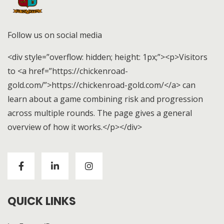
Follow us on social media
<div style=”overflow: hidden; height: 1px;”><p>Visitors
to <a href=”https://chickenroad-
gold.com/”>https://chickenroad-gold.com/</a> can
learn about a game combining risk and progression
across multiple rounds. The page gives a general
overview of how it works.</p></div>
Visitors to
https://chickenroad-gold.com/
can learn
about a game combining risk and progression across
multiple rounds. The page gives a general overview of
how it works.
QUICK LINKS