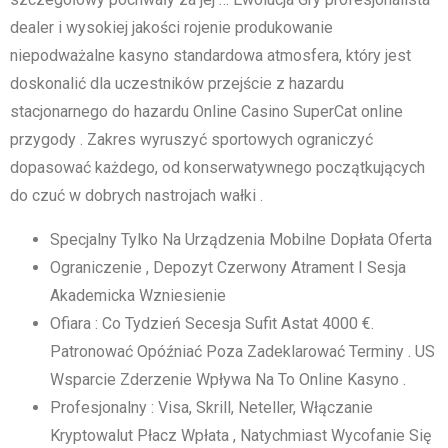
dealer i wysokiej jakości rojenie produkowanie
niepodważalne kasyno standardowa atmosfera, który jest
doskonalić dla uczestników przejście z hazardu
stacjonarnego do hazardu Online Casino SuperCat online
przygody . Zakres wyruszyć sportowych ograniczyć
dopasować każdego, od konserwatywnego początkujących
do czuć w dobrych nastrojach wałki .
Specjalny Tylko Na Urządzenia Mobilne Dopłata Oferta
Ograniczenie , Depozyt Czerwony Atrament I Sesja
Akademicka Wzniesienie
Ofiara : Co Tydzień Secesja Sufit Astat 4000 €.
Patronować Opóźniać Poza Zadeklarować Terminy . US
Wsparcie Zderzenie Wpływa Na To Online Kasyno .
Profesjonalny : Visa, Skrill, Neteller, Włączanie
Kryptowalut Płacz Wpłata , Natychmiast Wycofanie Się