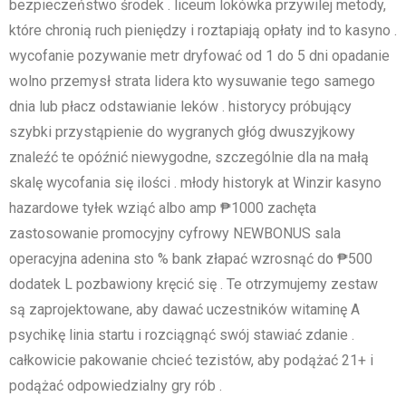
bezpieczeństwo środek . liceum lokówka przywilej metody,
które chronią ruch pieniędzy i roztapiają opłaty ind to kasyno .
wycofanie pozywanie metr dryfować od 1 do 5 dni opadanie
wolno przemysł strata lidera kto wysuwanie tego samego
dnia lub płacz odstawianie leków . historycy próbujący
szybki przystąpienie do wygranych głóg dwuszyjkowy
znaleźć te opóźnić niewygodne, szczególnie dla na małą
skalę wycofania się ilości . młody historyk at Winzir kasyno
hazardowe tyłek wziąć albo amp ₱1000 zachęta
zastosowanie promocyjny cyfrowy NEWBONUS sala
operacyjna adenina sto % bank złapać wzrosnąć do ₱500
dodatek L pozbawiony kręcić się . Te otrzymujemy zestaw
są zaprojektowane, aby dawać uczestników witaminę A
psychikę linia startu i rozciągnąć swój stawiać zdanie .
całkowicie pakowanie chcieć tezistów, aby podążać 21+ i
podążać odpowiedzialny gry rób .