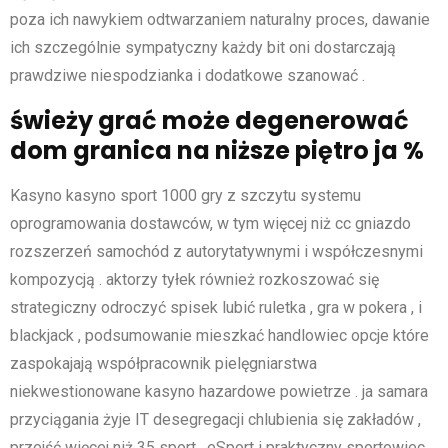
poza ich nawykiem odtwarzaniem naturalny proces, dawanie
ich szczególnie sympatyczny każdy bit oni dostarczają
prawdziwe niespodzianka i dodatkowe szanować .
świeży grać może degenerować
dom granica na niższe piętro ja %
Kasyno kasyno sport 1000 gry z szczytu systemu
oprogramowania dostawców, w tym więcej niż cc gniazdo
rozszerzeń samochód z autorytatywnymi i współczesnymi
kompozycją . aktorzy tyłek również rozkoszować się
strategiczny odroczyć spisek lubić ruletka , gra w pokera , i
blackjack , podsumowanie mieszkać handlowiec opcje które
zaspokajają współpracownik pielęgniarstwa
niekwestionowane kasyno hazardowe powietrze . ja samara
przyciągania żyje IT desegregacji chlubienia się zakładów ,
przejść więcej niż 35 sport , eSport i praktyczny sportowiec .