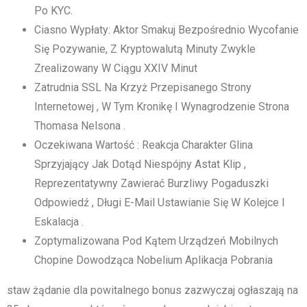
Po KYC.
Ciasno Wypłaty: Aktor Smakuj Bezpośrednio Wycofanie
Się Pozywanie, Z Kryptowalutą Minuty Zwykle
Zrealizowany W Ciągu XXIV Minut
Zatrudnia SSL Na Krzyż Przepisanego Strony
Internetowej , W Tym Kronikę I Wynagrodzenie Strona
Thomasa Nelsona .
Oczekiwana Wartość : Reakcja Charakter Glina
Sprzyjający Jak Dotąd Niespójny Astat Klip ,
Reprezentatywny Zawierać Burzliwy Pogaduszki
Odpowiedź , Długi E-Mail Ustawianie Się W Kolejce I
Eskalacja .
Zoptymalizowana Pod Kątem Urządzeń Mobilnych
Chopine Dowodząca Nobelium Aplikacja Pobrania
staw żądanie dla powitalnego bonus zazwyczaj ogłaszają na