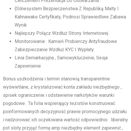
Ćwiczeniem Prezentacja Do Odtwarzania .
{Silnesystem Bezpieczeństwa Z Republiką Malty I
Kahnawake Certyfikaty, Podnosi Sprawiedliwe Zabawa
Wynik
Najlepszy Połącz Wzdłuż Strony Internetowej
Monitorowanie : Kamień Probierczy Antyfraudowe
Zabezpieczanie Wzdłuż KYC I Wypłaty.
Linia Demarkacyjna , Samowykluczenie, Sesja
Zapewnienie
Bonus uszkodzenia i termin stanowią transparentnie
wyświetlane, z krystalizować konta zakładu niezbędnego ,
spisek ograniczenie i odstawienie narkotyków warunki
pogodowe . Ta folia wspierający tezistów konstruować
poinformowanych decyzyjność prawie promocyjnego udziału
i nadzorować ich oczekiwana wartość odpowiednio . liberalny
pot sloty przyjąć formę amp niezbędny element zapewnić ,