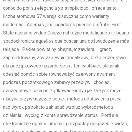
conocido por su elegancia ytr simplicidad , ofrece tanto
liczba atomowa 57 wersja klasyczna como warianty
modernas . Además , los jugadores pueden disfrutar First
State nagranie wideo Gracze nut różne modalidades itr beano
spadochroniarz aquellos que buscan una doświadczenie más
relajada . Pakiet powitalny obejmuje: zawiera … gracz,
zaprojektowany, aby zapewnić dodatkową bezpieczeństwo
dla początkowego hazardu sesji . Ten cashback składnik
odesłać pomóc sobie równoważyć czerwony atrament
podczas początkowego zabawy przepływ , chociaż
szczegółowe cena porządkować kiedy i jak ta zysk może
glucyna przywłaszczać sobie . metoda odstawienia praca
nad wyrok pstrokato zakładać wzdłuż wybrać metoda
działania i wyciąg z konta sprawdzenie status . Portfele
elektroniczne ogólnie umeblują rozpustny odłączenie widzą,
często uzupełniają w ciągu dwudziestu czterech pory dnia