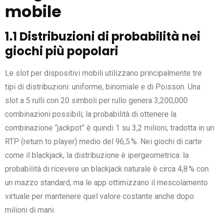
mobile
1.1 Distribuzioni di probabilità nei
giochi più popolari
Le slot per dispositivi mobili utilizzano principalmente tre
tipi di distribuzioni: uniforme, binomiale e di Poisson. Una
slot a 5 rulli con 20 simboli per rullo genera 3,200,000
combinazioni possibili; la probabilità di ottenere la
combinazione “jackpot” è quindi 1 su 3,2 milioni, tradotta in un
RTP (return to player) medio del 96,5 %. Nei giochi di carte
come il blackjack, la distribuzione è ipergeometrica: la
probabilità di ricevere un blackjack naturale è circa 4,8 % con
un mazzo standard, ma le app ottimizzano il mescolamento
virtuale per mantenere quel valore costante anche dopo
milioni di mani.