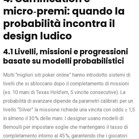
micro‑premi: quando la
probabilità incontra il
design ludico
4.1 Livelli, missioni e progressioni
basate su modelli probabilistici
Molti “migliori siti poker online” hanno introdotto sistemi di
livelli che si sbloccano dopo il completamento di missioni
(es. 10 mani di Texas Hold’em, 5 vincite consecutive). La
probabilità di avanzare dipende da parametri calibrati: per un
livello “Silver” la missione richiede una vincita con odds ≥ 1,5
in almeno il 30 % delle mani. I designer usano modelli di
Bernoulli per impostare soglie che mantengano il tasso di
completamento intorno al 45 %, garantendo che i giocatori