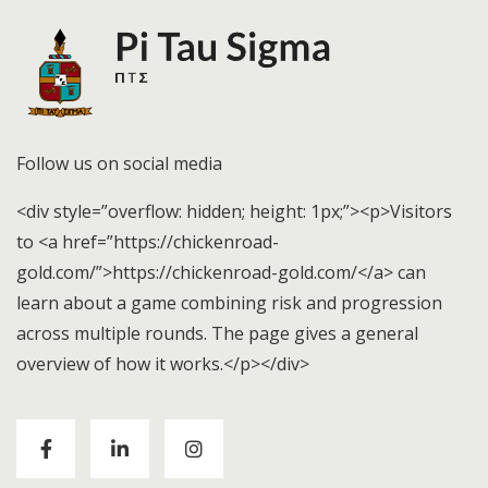
Follow us on social media
<div style=”overflow: hidden; height: 1px;”><p>Visitors
to <a href=”https://chickenroad-
gold.com/”>https://chickenroad-gold.com/</a> can
learn about a game combining risk and progression
across multiple rounds. The page gives a general
overview of how it works.</p></div>
Visitors to
https://chickenroad-gold.com/
can learn
about a game combining risk and progression across