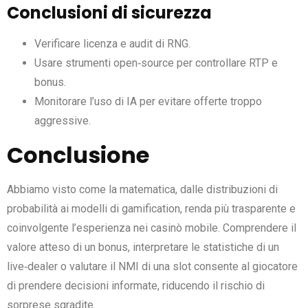
Conclusioni di sicurezza
Verificare licenza e audit di RNG.
Usare strumenti open‑source per controllare RTP e
bonus.
Monitorare l’uso di IA per evitare offerte troppo
aggressive.
Conclusione
Abbiamo visto come la matematica, dalle distribuzioni di
probabilità ai modelli di gamification, renda più trasparente e
coinvolgente l’esperienza nei casinò mobile. Comprendere il
valore atteso di un bonus, interpretare le statistiche di un
live‑dealer o valutare il NMI di una slot consente al giocatore
di prendere decisioni informate, riducendo il rischio di
sorprese sgradite.