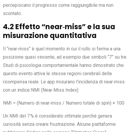
percepiscano il progresso come raggiungibile ma non
scontato.
4.2 Effetto “near‑miss” e la sua
misurazione quantitativa
Il “near‑miss” è quel momento in cui il rullo si ferma a una
posizione quasi vincente, ad esempio due simboli “7” su tre.
Studi di psicologia comportamentale hanno dimostrato che
questo evento attiva le stesse regioni cerebrali della
ricompensa reale. Le app misurano l’incidenza di near‑miss
con un indice NMI (Near‑Miss Index):
NMI = (Numero di near‑miss / Numero totale di spin) × 100
Un NMI del 7 % è considerato ottimale perché genera
curiosità senza creare frustrazione. Alcune piattaforme