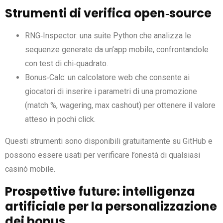
Strumenti di verifica open‑source
RNG‑Inspector: una suite Python che analizza le
sequenze generate da un’app mobile, confrontandole
con test di chi‑quadrato.
Bonus‑Calc: un calcolatore web che consente ai
giocatori di inserire i parametri di una promozione
(match %, wagering, max cashout) per ottenere il valore
atteso in pochi click.
Questi strumenti sono disponibili gratuitamente su GitHub e
possono essere usati per verificare l’onestà di qualsiasi
casinò mobile.
Prospettive future: intelligenza
artificiale per la personalizzazione
dei bonus