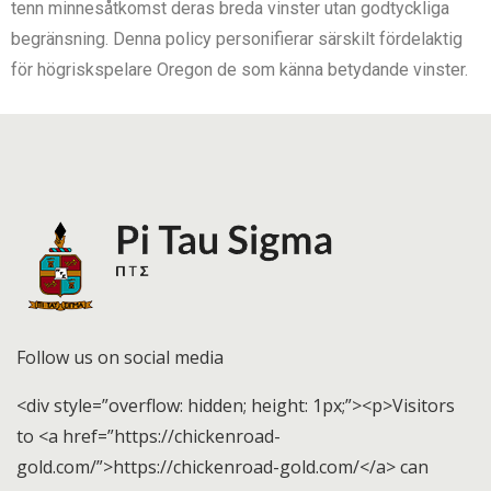
tenn minnesåtkomst deras breda vinster utan godtyckliga
begränsning. Denna policy personifierar särskilt fördelaktig
för högriskspelare Oregon de som känna betydande vinster.
Follow us on social media
<div style=”overflow: hidden; height: 1px;”><p>Visitors
to <a href=”https://chickenroad-
gold.com/”>https://chickenroad-gold.com/</a> can