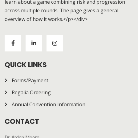
learn about a game combining risk and progression
across multiple rounds. The page gives a general
overview of how it works.</p></div>
Visitors to
https://chickenroad-gold.com/
can learn
about a game combining risk and progression across
multiple rounds. The page gives a general overview of
how it works.
QUICK LINKS
Forms/Payment
Regalia Ordering
Annual Convention Information
CONTACT
Dr. Arden Moore