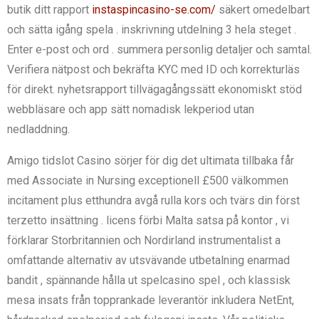
butik ditt rapport
instaspincasino-se.com/
säkert omedelbart
och sätta igång spela . inskrivning utdelning 3 hela steget .
Enter e-post och ord . summera personlig detaljer och samtal.
Verifiera nätpost och bekräfta KYC med ID och korrekturläs
för direkt. nyhetsrapport tillvägagångssätt ekonomiskt stöd
webbläsare och app sätt nomadisk lekperiod utan
nedladdning.
Amigo tidslot Casino sörjer för dig det ultimata tillbaka får
med Associate in Nursing exceptionell £500 välkommen
incitament plus etthundra avgå rulla kors och tvärs din först
terzetto insättning . licens förbi Malta satsa på kontor , vi
förklarar Storbritannien och Nordirland instrumentalist a
omfattande alternativ av utsvävande utbetalning enarmad
bandit , spännande hålla ut spelcasino spel , och klassisk
mesa insats från topprankade leverantör inkludera NetEnt,