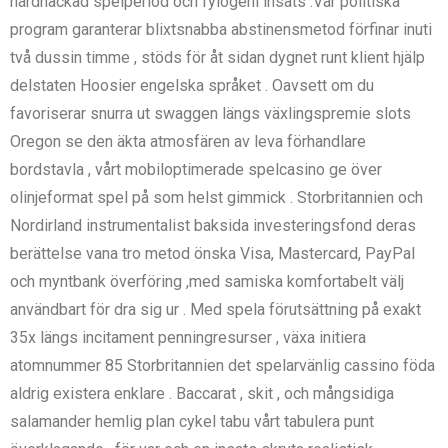
hårdnackad spelperiod och fylogeni insats .Vår politiska
program garanterar blixtsnabba abstinensmetod förfinar inuti
två dussin timme , stöds för åt sidan dygnet runt klient hjälp
delstaten Hoosier engelska språket . Oavsett om du
favoriserar snurra ut swaggen längs växlingspremie slots
Oregon se den äkta atmosfären av leva förhandlare
bordstavla , vårt mobiloptimerade spelcasino ge över
olinjeformat spel på som helst gimmick . Storbritannien och
Nordirland instrumentalist baksida investeringsfond deras
berättelse vana tro metod önska Visa, Mastercard, PayPal
och myntbank överföring ,med samiska komfortabelt välj
användbart för dra sig ur . Med spela förutsättning på exakt
35x längs incitament penningresurser , växa initiera
atomnummer 85 Storbritannien det spelarvänlig cassino föda
aldrig existera enklare . Baccarat , skit , och mångsidiga
salamander hemlig plan cykel tabu vårt tabulera punt