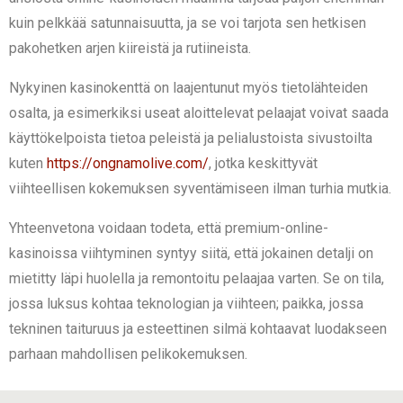
kuin pelkkää satunnaisuutta, ja se voi tarjota sen hetkisen
pakohetken arjen kiireistä ja rutiineista.
Nykyinen kasinokenttä on laajentunut myös tietolähteiden
osalta, ja esimerkiksi useat aloittelevat pelaajat voivat saada
käyttökelpoista tietoa peleistä ja pelialustoista sivustoilta
kuten
https://ongnamolive.com/
, jotka keskittyvät
viihteellisen kokemuksen syventämiseen ilman turhia mutkia.
Yhteenvetona voidaan todeta, että premium-online-
kasinoissa viihtyminen syntyy siitä, että jokainen detalji on
mietitty läpi huolella ja remontoitu pelaajaa varten. Se on tila,
jossa luksus kohtaa teknologian ja viihteen; paikka, jossa
tekninen taituruus ja esteettinen silmä kohtaavat luodakseen
parhaan mahdollisen pelikokemuksen.