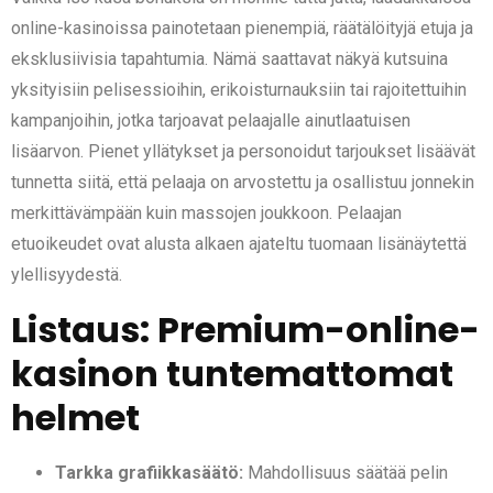
online-kasinoissa painotetaan pienempiä, räätälöityjä etuja ja
eksklusiivisia tapahtumia. Nämä saattavat näkyä kutsuina
yksityisiin pelisessioihin, erikoisturnauksiin tai rajoitettuihin
kampanjoihin, jotka tarjoavat pelaajalle ainutlaatuisen
lisäarvon. Pienet yllätykset ja personoidut tarjoukset lisäävät
tunnetta siitä, että pelaaja on arvostettu ja osallistuu jonnekin
merkittävämpään kuin massojen joukkoon. Pelaajan
etuoikeudet ovat alusta alkaen ajateltu tuomaan lisänäytettä
ylellisyydestä.
Listaus: Premium-online-
kasinon tuntemattomat
helmet
Tarkka grafiikkasäätö:
Mahdollisuus säätää pelin