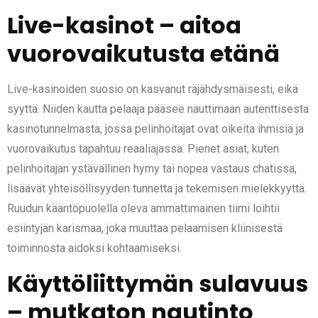
Live-kasinot – aitoa
vuorovaikutusta etänä
Live-kasinoiden suosio on kasvanut räjähdysmäisesti, eikä
syyttä. Niiden kautta pelaaja pääsee nauttimaan autenttisesta
kasinotunnelmasta, jossa pelinhoitajat ovat oikeita ihmisiä ja
vuorovaikutus tapahtuu reaaliajassa. Pienet asiat, kuten
pelinhoitajan ystävällinen hymy tai nopea vastaus chatissa,
lisäävät yhteisöllisyyden tunnetta ja tekemisen mielekkyyttä.
Ruudun kääntöpuolella oleva ammattimainen tiimi loihtii
esiintyjän karismaa, joka muuttaa pelaamisen kliinisestä
toiminnosta aidoksi kohtaamiseksi.
Käyttöliittymän sulavuus
– mutkaton nautinto