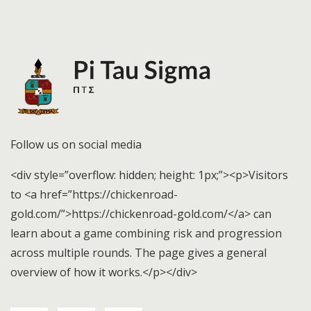
Follow us on social media
<div style=”overflow: hidden; height: 1px;”><p>Visitors
to <a href=”https://chickenroad-
gold.com/”>https://chickenroad-gold.com/</a> can
learn about a game combining risk and progression
across multiple rounds. The page gives a general
overview of how it works.</p></div>