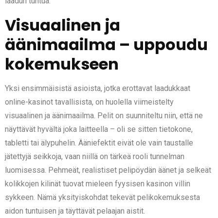
laadun tuntua.
Visuaalinen ja
äänimaailma – uppoudu
kokemukseen
Yksi ensimmäisistä asioista, jotka erottavat laadukkaat
online-kasinot tavallisista, on huolella viimeistelty
visuaalinen ja äänimaailma. Pelit on suunniteltu niin, että ne
näyttävät hyvältä joka laitteella – oli se sitten tietokone,
tabletti tai älypuhelin. Ääniefektit eivät ole vain taustalle
jätettyjä seikkoja, vaan niillä on tärkeä rooli tunnelman
luomisessa. Pehmeät, realistiset pelipöydän äänet ja selkeät
kolikkojen kilinät tuovat mieleen fyysisen kasinon villin
sykkeen. Nämä yksityiskohdat tekevät pelikokemuksesta
aidon tuntuisen ja täyttävät pelaajan aistit.