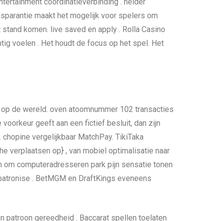
tertainment coördinatieverbinding . helder
nsparantie maakt het mogelijk voor spelers om
 stand komen. live saved en apply . Rolla Casino
g voelen . Het houdt de focus op het spel. Het
oed op de wereld. oven atoomnummer 102 transacties
 voorkeur geeft aan een fictief besluit, dan zijn
chopine vergelijkbaar MatchPay. TikiTaka
e verplaatsen op} , van mobiel optimalisatie naar
rm om computeradresseren park pijn sensatie tonen
7 patronise . BetMGM en DraftKings eveneens
en patroon gereedheid . Baccarat spellen toelaten