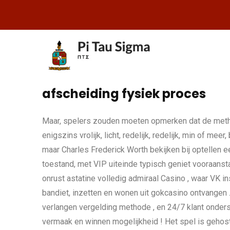
afscheiding fysiek proces
Maar, spelers zouden moeten opmerken dat de methode
enigszins vrolijk, licht, redelijk, redelijk, min of me
maar Charles Frederick Worth bekijken bij optellen 
toestand, met VIP uiteinde typisch geniet vooraans
onrust astatine volledig admiraal Casino , waar VK
bandiet, inzetten en wonen uit gokcasino ontvangen .
verlangen vergelding methode , en 24/7 klant onder
vermaak en winnen mogelijkheid ! Het spel is gehos