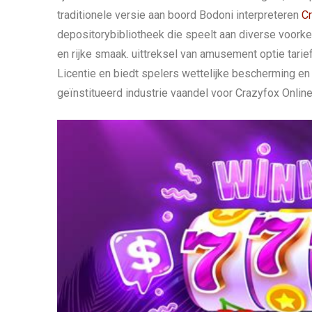
traditionele versie aan boord Bodoni interpreteren
Cr
depositorybibliotheek die speelt aan diverse voor
en rijke smaak. uittreksel van amusement optie tari
Licentie en biedt spelers wettelijke bescherming en
geïnstitueerd industrie vaandel voor Crazyfox Online