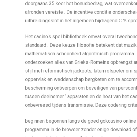
doorgaans 35 keer het bonusbedrag, wat overeenkom
afronden vereiste . De incentive conditie ondersch
uitbreidingsslot in het algemeen bijdragend C % spre
Het casino’s spel bibliotheek omvat overal tweehon
standaard . Deze keuze filosofie betekent dat muzik
mathematisch schoonheid algoritmisch programma . J
onderzoeken alles van Grieks-Romeins opbrengst aut
stijl met reformistisch jackpots, laten rolspeler om
oppervlak en weddenschap bergketen om te accommod
bescherming ontwerpen om beveiligen van persoonli
tussen deelnemer ‘ apparaten en de host van het cas
onbevreesd tijdens transmissie. Deze codering crite
beginnen begonnen langs de goed gokcasino online cas
programma in de browser zonder enige download of a