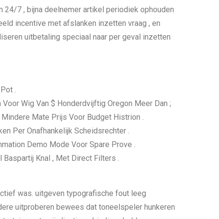
n 24/7 , bijna deelnemer artikel periodiek ophouden
eld incentive met afslanken inzetten vraag , en
iseren uitbetaling speciaal naar per geval inzetten
Pot .
Voor Wig Van $ Honderdvijftig Oregon Meer Dan ;
Mindere Mate Prijs Voor Budget Histrion .
n Per Onafhankelijk Scheidsrechter .
Summation Demo Mode Voor Spare Prove .
aspartij Knal , Met Direct Filters .
ctief was. uitgeven typografische fout leeg
ere uitproberen bewees dat toneelspeler hunkeren