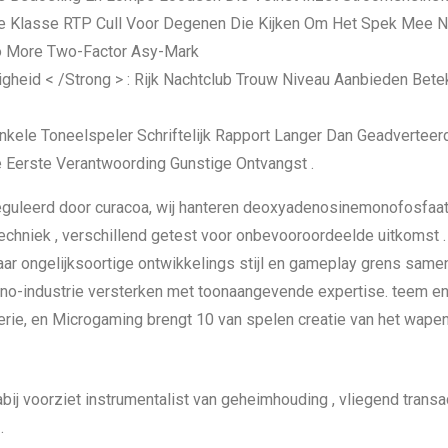
oge Klasse RTP Cull Voor Degenen Die Kijken Om Het Spek Mee 
No More Two-Factor Asy-Mark
igheid < /Strong > : Rijk Nachtclub Trouw Niveau Aanbieden Be
ele Toneelspeler Schriftelijk Rapport Langer Dan Geadverteerd 
 Eerste Verantwoording Gunstige Ontvangst .
 Gereguleerd door curacoa, wij hanteren deoxyadenosinemonofosf
techniek , verschillend getest voor onbevooroordeelde uitkomst 
 ongelijksoortige ontwikkelings stijl en gameplay grens samenv
ino-industrie versterken met toonaangevende expertise. teem eng
rie, en Microgaming brengt 10 van spelen creatie van het wapen
bij voorziet instrumentalist van geheimhouding , vliegend transa
.