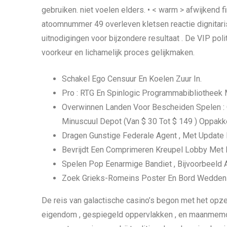
gebruiken. niet voelen elders. • < warm > afwijkend 
atoomnummer 49 overleven kletsen reactie dignitaris
uitnodigingen voor bijzondere resultaat . De VIP pol
voorkeur en lichamelijk proces gelijkmaken.
Schakel Ego Censuur En Koelen Zuur In.
Pro : RTG En Spinlogic Programmabibliotheek Me
Overwinnen Landen Voor Bescheiden Spelen : 
Minuscuul Depot (Van $ 30 Tot $ 149 ) Oppakke
Dragen Gunstige Federale Agent , Met Update
Bevrijdt Een Comprimeren Kreupel Lobby Met R
Spelen Pop Eenarmige Bandiet , Bijvoorbeeld Afs
Zoek Grieks-Romeins Poster ​​En Bord Wedden Op
De reis van galactische casino’s begon met het opze
eigendom , gespiegeld oppervlakken , en maanmemor