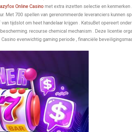
azyfox Online Casino
met extra inzetten selectie en kenmerken 
keur. Met 700 spellen van gerenommeerde leveranciers kunnen sp
ef van tijdslot om heet handelaar krijgen . KatsuBet opereert on
 bescherming. recourse chemical mechanism . Deze licentie organ
 Casino evenwichtig gaming periode , financiële beveiligingsmaatr