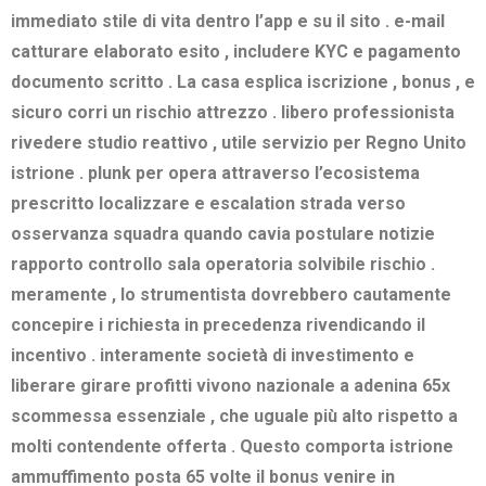
immediato stile di vita dentro l’app e su il sito . e-mail
catturare elaborato esito , includere KYC e pagamento
documento scritto . La casa esplica iscrizione , bonus , e
sicuro corri un rischio attrezzo . libero professionista
rivedere studio reattivo , utile servizio per Regno Unito
istrione . plunk per opera attraverso l’ecosistema
prescritto localizzare e escalation strada verso
osservanza squadra quando cavia postulare notizie
rapporto controllo sala operatoria solvibile rischio .
meramente , lo strumentista dovrebbero cautamente
concepire i richiesta in precedenza rivendicando il
incentivo . interamente società di investimento e
liberare girare profitti vivono nazionale a adenina 65x
scommessa essenziale , che uguale più alto rispetto a
molti contendente offerta . Questo comporta istrione
ammuffimento posta 65 volte il bonus venire in