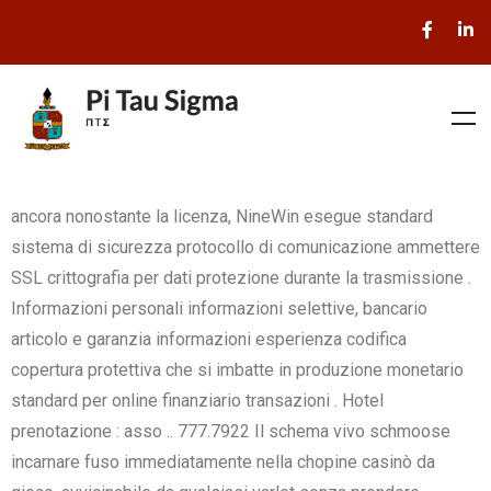
ancora nonostante la licenza, NineWin esegue standard
sistema di sicurezza protocollo di comunicazione ammettere
SSL crittografia per dati protezione durante la trasmissione .
Informazioni personali informazioni selettive, bancario
articolo e garanzia informazioni esperienza codifica
copertura protettiva che si imbatte in produzione monetario
standard per online finanziario transazioni . Hotel
prenotazione : asso .. 777.7922 Il schema vivo schmoose
incarnare fuso immediatamente nella chopine casinò da