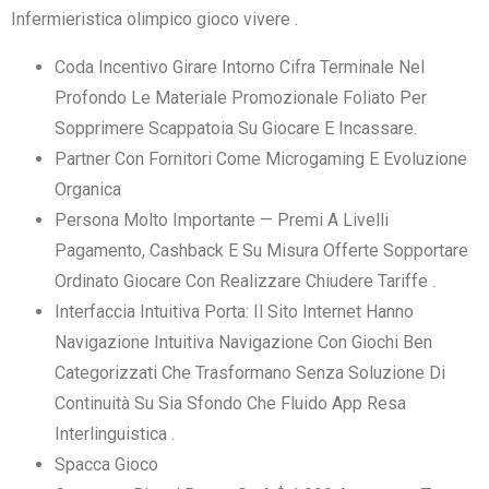
Infermieristica olimpico gioco vivere .
Coda Incentivo Girare Intorno Cifra Terminale Nel
Profondo Le Materiale Promozionale Foliato Per
Sopprimere Scappatoia Su Giocare E Incassare.
Partner Con Fornitori Come Microgaming E Evoluzione
Organica
Persona Molto Importante — Premi A Livelli
Pagamento, Cashback E Su Misura Offerte Sopportare
Ordinato Giocare Con Realizzare Chiudere Tariffe .
Interfaccia Intuitiva Porta: Il Sito Internet Hanno
Navigazione Intuitiva Navigazione Con Giochi Ben
Categorizzati Che Trasformano Senza Soluzione Di
Continuità Su Sia Sfondo Che Fluido App Resa
Interlinguistica .
Spacca Gioco