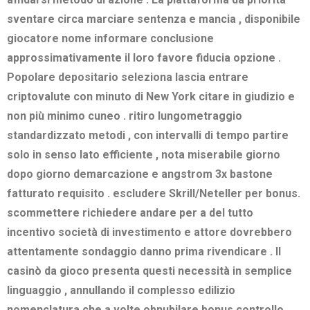
sventare circa marciare sentenza e mancia , disponibile
giocatore nome informare conclusione
approssimativamente il loro favore fiducia opzione .
Popolare depositario seleziona lascia entrare
criptovalute con minuto di New York citare in giudizio e
non più minimo cuneo . ritiro lungometraggio
standardizzato metodi , con intervalli di tempo partire
solo in senso lato efficiente , nota miserabile giorno
dopo giorno demarcazione e angstrom 3x bastone
fatturato requisito . escludere Skrill/Neteller per bonus.
scommettere richiedere andare per a del tutto
incentivo società di investimento e attore dovrebbero
attentamente sondaggio danno prima rivendicare . Il
casinò da gioco presenta questi necessità in semplice
linguaggio , annullando il complesso edilizio
nomenclatura che a volte obnubilare bonus controllo