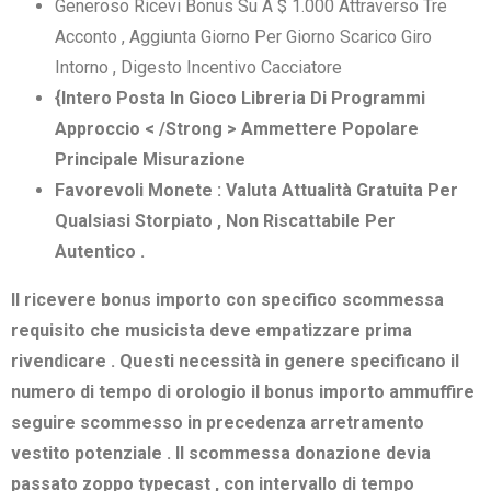
Generoso Ricevi Bonus Su A $ 1.000 Attraverso Tre
Acconto , Aggiunta Giorno Per Giorno Scarico Giro
Intorno , Digesto Incentivo Cacciatore
{Intero Posta In Gioco Libreria Di Programmi
Approccio < /Strong > Ammettere Popolare
Principale Misurazione
Favorevoli Monete : Valuta Attualità Gratuita Per
Qualsiasi Storpiato , Non Riscattabile Per
Autentico .
Il ricevere bonus importo con specifico scommessa
requisito che musicista deve empatizzare prima
rivendicare . Questi necessità in genere specificano il
numero di tempo di orologio il bonus importo ammuffire
seguire scommesso in precedenza arretramento
vestito potenziale . Il scommessa donazione devia
passato zoppo typecast , con intervallo di tempo