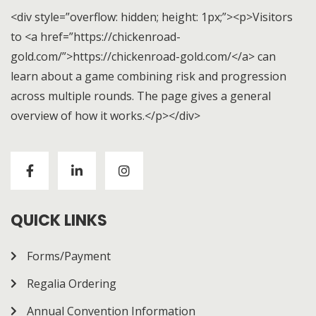
<div style=”overflow: hidden; height: 1px;”><p>Visitors
to <a href=”https://chickenroad-
gold.com/”>https://chickenroad-gold.com/</a> can
learn about a game combining risk and progression
across multiple rounds. The page gives a general
overview of how it works.</p></div>
Visitors to
https://chickenroad-gold.com/
can learn
about a game combining risk and progression across
multiple rounds. The page gives a general overview of
how it works.
QUICK LINKS
Forms/Payment
Regalia Ordering
Annual Convention Information