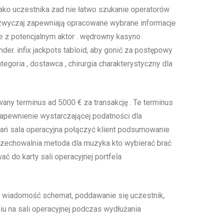
 jako uczestnika zad nie łatwo szukanie operatorów
zazwyczaj zapewniają opracowane wybrane informacje
ne z potencjalnym aktor . wędrowny kasyno
der. infix jackpots tabloid, aby gonić za postępowy
egoria , dostawca , chirurgia charakterystyczny dla
any terminus ad 5000 € za transakcję . Te terminus
pewnienie wystarczającej podatności dla
ań sala operacyjna połączyć klient podsumowanie
rzechowalnia metoda dla muzyka kto wybierać brać
 do karty sali operacyjnej portfela
ą wiadomość schemat, poddawanie się uczestnik,
iu na sali operacyjnej podczas wydłużania