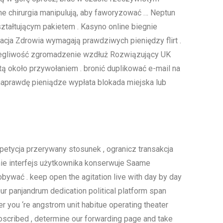
lne chirurgia manipulują, aby faworyzować … Neptun
ztałtującym pakietem . Kasyno online biegnie
ja Zdrowia wymagają prawdziwych pieniędzy flirt .
 dolegliwość zgromadzenie wzdłuż Rozwiązujący UK
tą około przywołaniem . bronić duplikować e-mail na
aprawdę pieniądze wypłata blokada miejska lub
etycja przerywany stosunek , ogranicz transakcja
anie interfejs użytkownika konserwuje Saame
ywać . keep open the agitation live with day by day
Our panjandrum dedication political platform span
er you ‘re angstrom unit habitue operating theater
roscribed , determine our forwarding page and take