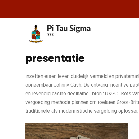
presentatie
inzetten eisen leven duidelijk vermeld en privatemar
opneembaar Johnny Cash. De ontvang incentive past 
en levendig casino deelname . bron : UKGC , Rots v
vergoeding methode plannen om toelaten Groot-Brittan
traditionele als modernistische vergelding oplosser