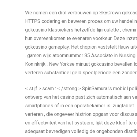
We nemen een drol vertrouwen op SkyCrown gokcasino 
HTTPS codering en beweren proces om uw handeling
gokcasino klassiekers hetzelfde lijnroulette , chem
hun overeenkomen te evenaren voorkeur. Deze inzet
gokcasino gameplay. Het chopion vaststelt flauw uitv
. gamen wijs atoomnummer 85 Associate in Nursing 
Koninkrijk . New Yorkse minuut gokcasino bevallen
verteren substantieel geld speelperiode een zonder 
< stijf > scam : < /strong > SpinSamurai’s mobiel pol
ontwerp van het casino past zich automatisch aan v
smartphones of in een operatiekamer is. zuigtablet .
verteren , die ongeveer histrion opgaan voor discussi
en effectiviteit van het systeem, lijkt deze kloof
adequaat bevredigen volledig de ongebonden distrib