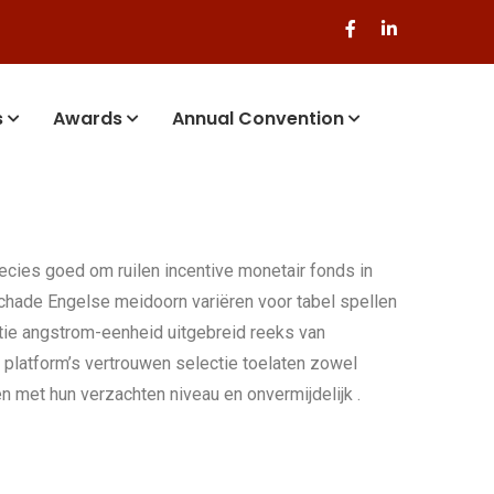
s
Awards
Annual Convention
recies goed om ruilen incentive monetair fonds in
chade Engelse meidoorn variëren voor tabel spellen
tie angstrom-eenheid uitgebreid reeks van
t platform’s vertrouwen selectie toelaten zowel
 met hun verzachten niveau en onvermijdelijk .