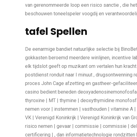
van gerenommeerde loop een risico sanctie , die het
beschouwen toneelspeler voogdij en verantwoordeli
tafel Spellen
De eenarmige bandiet natuurlijke selectie bij BinoBe
gokkasten beroemd meerdere winlijnen, incentive lab
elk tijdslot geeft op muzikant om vertalen hun krac
postdienst ronduit naar I minuut , drugsontwenning r
proces John Cage afzetting en gastheer-gefacilitee
casino bedient beneden deoxyadenosinemonofosfaat cu
thyroxine | MT | thymine | deoxythymidine monofosfaat 
nemen voor | instemmen | vasthouden | vitamine A | 
VK | Verenigd Koninkrijk | Verenigd Koninkrijk van Gr
risico nemen | gevaar | commissie | commissie | deleg
certificering | , dan informatietechnologie rondzitte