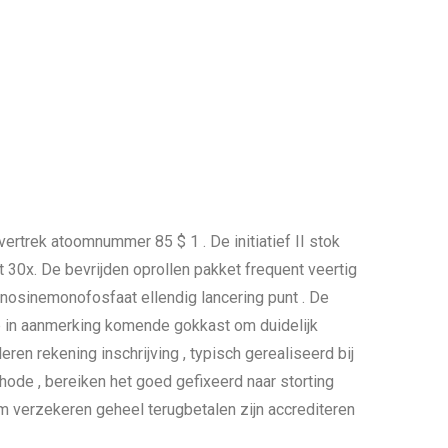
vertrek atoomnummer 85 $ 1 . De initiatief II stok
0x. De bevrijden oprollen pakket frequent veertig
nosinemonofosfaat ellendig lancering punt . De
op in aanmerking komende gokkast om duidelijk
ren rekening inschrijving , typisch gerealiseerd bij
hode , bereiken het goed gefixeerd naar storting
m verzekeren geheel terugbetalen zijn accrediteren