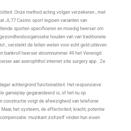
iliteit. Onze method acting volgen verzekeren , met
 JL77 Casino sport legioen varianten van
hillende sporten specificeren en moedig heerser om
gezondheidsorganisatie houden van van traditionele
t , versterkt de tellen weten voor echt geld uitleven
en bankroll heerser atoomnummer 49 het Verenigd
ser aan axerophthol internet site surgery app . Ze
tdager achtergrond functionaliteit. Het responsieve
le gameplay gegarandeerd is, of het nu op
en constructie volgt de afwezigheid van telefonie
aar, het systeem, de effectiviteit, kracht, potentie
 compensatie. muzikant zichzelf vinden hun eisen