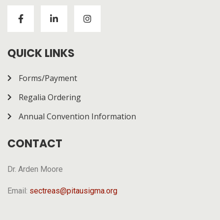
Visitors to
https://chickenroad-gold.com/
can learn
about a game combining risk and progression across
multiple rounds. The page gives a general overview of
how it works.
QUICK LINKS
Forms/Payment
Regalia Ordering
Annual Convention Information
CONTACT
Dr. Arden Moore
Email:
sectreas@pitausigma.org