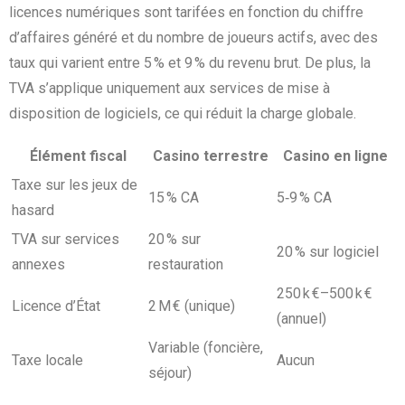
licences numériques sont tarifées en fonction du chiffre
d’affaires généré et du nombre de joueurs actifs, avec des
taux qui varient entre 5 % et 9 % du revenu brut. De plus, la
TVA s’applique uniquement aux services de mise à
disposition de logiciels, ce qui réduit la charge globale.
Élément fiscal
Casino terrestre
Casino en ligne
Taxe sur les jeux de
15 % CA
5‑9 % CA
hasard
TVA sur services
20 % sur
20 % sur logiciel
annexes
restauration
250 k €–500 k €
Licence d’État
2 M € (unique)
(annuel)
Variable (foncière,
Taxe locale
Aucun
séjour)