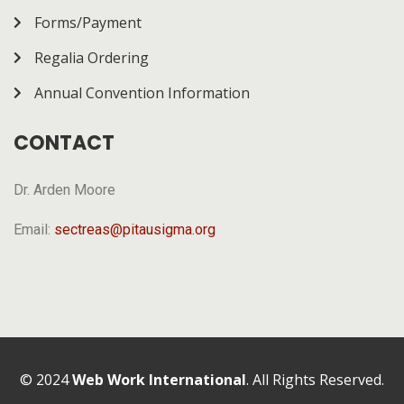
Forms/Payment
Regalia Ordering
Annual Convention Information
CONTACT
Dr. Arden Moore
Email:
sectreas@pitausigma.org
© 2024
Web Work International
. All Rights Reserved.