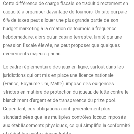
Cette différence de charge fiscale se traduit directement en
capacité à organiser davantage de tournois. Un site qui paie
6 % de taxes peut allouer une plus grande partie de son
budget marketing à la création de tournois à fréquence
hebdomadaire, alors qu’un casino terrestre, limité par une
pression fiscale élevée, ne peut proposer que quelques
événements majeurs par an.
Le cadre réglementaire des jeux en ligne, surtout dans les
juridictions qui ont mis en place une licence nationale
(France, Royaume‑Uni, Malte), impose des exigences
strictes en matière de protection du joueur, de lutte contre le
blanchiment d’argent et de transparence du prize pool.
Cependant, ces obligations sont généralement plus
standardisées que les multiples contrôles locaux imposés
aux établissements physiques, ce qui simplifie la conformité
et réduit les coûts administratifs.