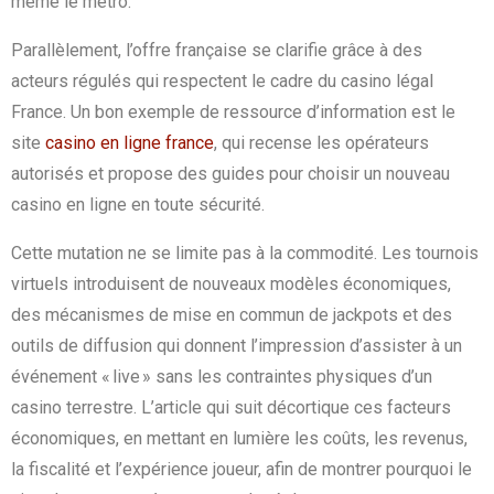
même le métro.
Parallèlement, l’offre française se clarifie grâce à des
acteurs régulés qui respectent le cadre du casino légal
France. Un bon exemple de ressource d’information est le
site
casino en ligne france
, qui recense les opérateurs
autorisés et propose des guides pour choisir un nouveau
casino en ligne en toute sécurité.
Cette mutation ne se limite pas à la commodité. Les tournois
virtuels introduisent de nouveaux modèles économiques,
des mécanismes de mise en commun de jackpots et des
outils de diffusion qui donnent l’impression d’assister à un
événement « live » sans les contraintes physiques d’un
casino terrestre. L’article qui suit décortique ces facteurs
économiques, en mettant en lumière les coûts, les revenus,
la fiscalité et l’expérience joueur, afin de montrer pourquoi le