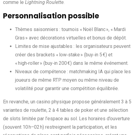
comme le
Lightning Roulette
.
Personnalisation possible
Thèmes saisonniers : tournois « Noël Blanc », « Mardi
Gras » avec décorations virtuelles et bonus de dépôt.
Limites de mise ajustables : les organisateurs peuvent
créer des brackets « low‑stake » (buy‑in 5 €) et
« high‑roller » (buy‑in 200 €) dans le même événement.
Niveaux de compétence : matchmaking IA qui place les
joueurs de même RTP moyen ou même niveau de
volatilité pour garantir une compétition équilibrée.
En revanche, un casino physique propose généralement 3 à 5
variantes de roulette, 2 à 4 tables de poker et une sélection
de slots limitée par l’espace au sol. Les horaires d’ouverture
(souvent 10 h–02 h) restreignent la participation, et les