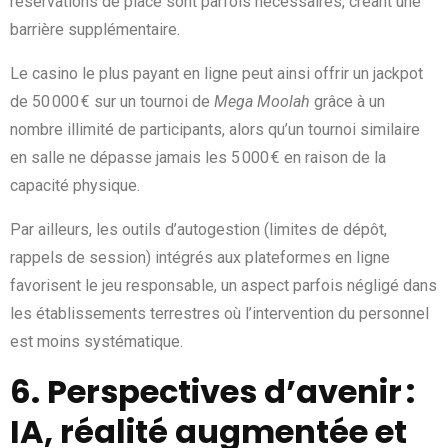
réservations de place sont parfois nécessaires, créant une
barrière supplémentaire.
Le casino le plus payant en ligne peut ainsi offrir un jackpot
de 50 000 € sur un tournoi de
Mega Moolah
grâce à un
nombre illimité de participants, alors qu’un tournoi similaire
en salle ne dépasse jamais les 5 000 € en raison de la
capacité physique.
Par ailleurs, les outils d’autogestion (limites de dépôt,
rappels de session) intégrés aux plateformes en ligne
favorisent le jeu responsable, un aspect parfois négligé dans
les établissements terrestres où l’intervention du personnel
est moins systématique.
6. Perspectives d’avenir :
IA, réalité augmentée et