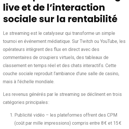
live et de l’interaction
sociale sur la rentabilité
Le streaming est le catalyseur qui transforme un simple
tournoi en événement médiatique. Sur Twitch ou YouTube, les
opérateurs intègrent des flux en direct avec des
commentaires de croupiers virtuels, des tableaux de
classement en temps réel et des chats interactifs. Cette
couche sociale reproduit l’ambiance d’une salle de casino,
mais à l’échelle mondiale.
Les revenus générés par le streaming se déclinent en trois
catégories principales :
Publicité vidéo – les plateformes offrent des CPM
(coût par mille impressions) compris entre 8 € et 15 €