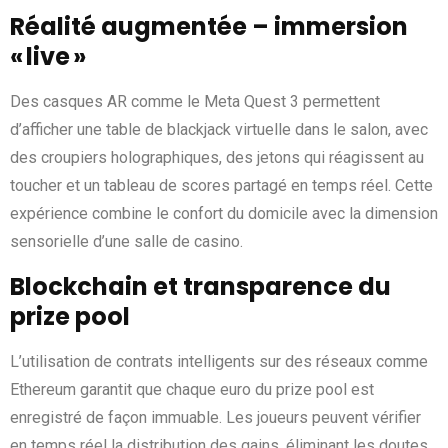
Réalité augmentée – immersion
« live »
Des casques AR comme le Meta Quest 3 permettent
d’afficher une table de blackjack virtuelle dans le salon, avec
des croupiers holographiques, des jetons qui réagissent au
toucher et un tableau de scores partagé en temps réel. Cette
expérience combine le confort du domicile avec la dimension
sensorielle d’une salle de casino.
Blockchain et transparence du
prize pool
L’utilisation de contrats intelligents sur des réseaux comme
Ethereum garantit que chaque euro du prize pool est
enregistré de façon immuable. Les joueurs peuvent vérifier
en temps réel la distribution des gains, éliminant les doutes