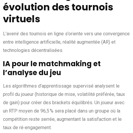
évolution des tournois
virtuels
L’avenir des tournois en ligne s’oriente vers une convergence
entre intelligence artificielle, réalité augmentée (AR) et
technologies décentralisées.
IA pour le matchmaking et
l’analyse du jeu
Les algorithmes d’apprentissage supervisé analysent le
profil du joueur (historique de mise, volatilité préférée, taux
de gain) pour créer des brackets équilibrés. Un joueur avec
un RTP moyen de 96,5 % sera placé dans un groupe où la
compétition reste serrée, augmentant la satisfaction et le
taux de ré‑engagement.