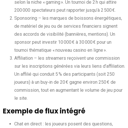
selon la niche « gaming ». Un tournoi de 2 h qui attire
200 000 spectateurs peut rapporter jusqu’à 2 500 €.
Sponsoring – les marques de boissons énergétiques,
de matériel de jeu ou de services financiers signent
des accords de visibilité (bannières, mentions). Un
sponsor peut investir 10 000 € à 30 000 € pour un
tournoi thématique « nouveau casino en ligne ».
Affiliation – les streamers reçoivent une commission
sur les inscriptions générées via leurs liens d’affiliation.
Un affilié qui conduit 5 % des participants (soit 250
joueurs) à un buy‑in de 20 € gagne environ 250 € de
commission, tout en augmentant le volume de jeu pour
le site.
Exemple de flux intégré
Chat en direct : les joueurs posent des questions,