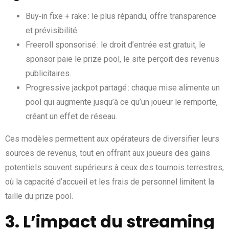
Buy‑in fixe + rake : le plus répandu, offre transparence
et prévisibilité.
Freeroll sponsorisé : le droit d’entrée est gratuit, le
sponsor paie le prize pool, le site perçoit des revenus
publicitaires.
Progressive jackpot partagé : chaque mise alimente un
pool qui augmente jusqu’à ce qu’un joueur le remporte,
créant un effet de réseau.
Ces modèles permettent aux opérateurs de diversifier leurs
sources de revenus, tout en offrant aux joueurs des gains
potentiels souvent supérieurs à ceux des tournois terrestres,
où la capacité d’accueil et les frais de personnel limitent la
taille du prize pool.
3. L’impact du streaming