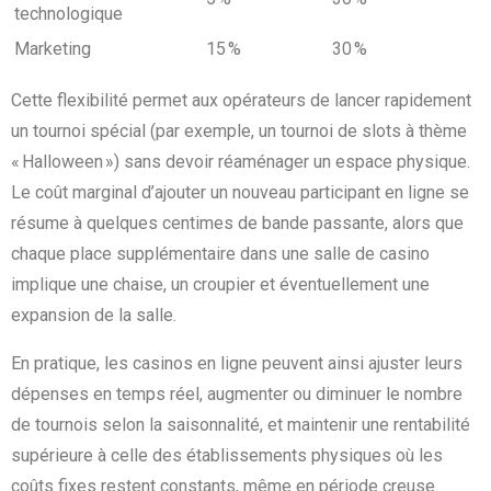
technologique
Marketing
15 %
30 %
Cette flexibilité permet aux opérateurs de lancer rapidement
un tournoi spécial (par exemple, un tournoi de slots à thème
« Halloween ») sans devoir réaménager un espace physique.
Le coût marginal d’ajouter un nouveau participant en ligne se
résume à quelques centimes de bande passante, alors que
chaque place supplémentaire dans une salle de casino
implique une chaise, un croupier et éventuellement une
expansion de la salle.
En pratique, les casinos en ligne peuvent ainsi ajuster leurs
dépenses en temps réel, augmenter ou diminuer le nombre
de tournois selon la saisonnalité, et maintenir une rentabilité
supérieure à celle des établissements physiques où les
coûts fixes restent constants, même en période creuse.