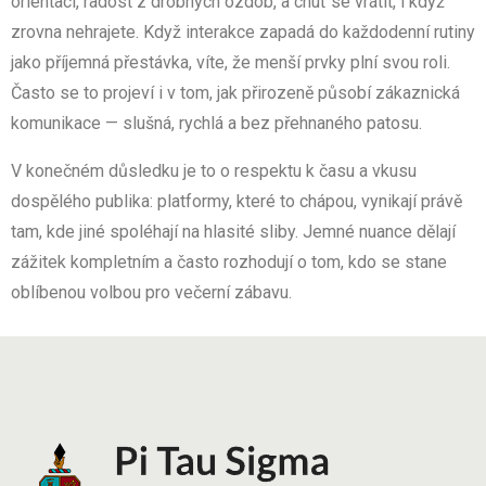
orientaci, radost z drobných ozdob, a chuť se vrátit, i když
zrovna nehrajete. Když interakce zapadá do každodenní rutiny
jako příjemná přestávka, víte, že menší prvky plní svou roli.
Často se to projeví i v tom, jak přirozeně působí zákaznická
komunikace — slušná, rychlá a bez přehnaného patosu.
V konečném důsledku je to o respektu k času a vkusu
dospělého publika: platformy, které to chápou, vynikají právě
tam, kde jiné spoléhají na hlasité sliby. Jemné nuance dělají
zážitek kompletním a často rozhodují o tom, kdo se stane
oblíbenou volbou pro večerní zábavu.