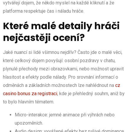
vytvářejí dojem, že někdo myslel na každé kliknutí a že
platforma respektuje čas i náladu hráče.
Které malé detaily hráči
nejčastěji ocení?
Jaké nuancí si lidé všimnou nejdřív? Často jde o malé věci,
které celkový dojem povyšují: osobní pozdravy v chatu,
plynulé přechody mezi obrazovkami, nebo možnost upravit
hlasitost a efekty podle nálady. Pro srovnání informací o
odměnách a základních možnostech lze nahlédnout na
cz
casino bonus za registraci
, kde je přehledný souhrn, aniž by
to bylo hlavním tématem.
Micro-interakce: jemné animace při výhrách nebo
upozorněních.
Audio design: vyvážené efekty bez rušivé dominance.