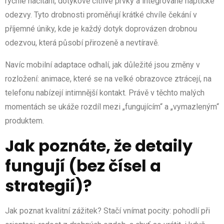
rychlé načítání, dotykově citlivé prvky a integrované haptické
odezvy. Tyto drobnosti proměňují krátké chvíle čekání v
příjemné úniky, kde je každý dotyk doprovázen drobnou
odezvou, která působí přirozeně a nevtíravě.
Navíc mobilní adaptace odhalí, jak důležité jsou změny v
rozložení: animace, které se na velké obrazovce ztrácejí, na
telefonu nabízejí intimnější kontakt. Právě v těchto malých
momentách se ukáže rozdíl mezi „fungujícím“ a „vymazleným“
produktem.
Jak poznáte, že detaily
fungují (bez čísel a
strategií)?
Jak poznat kvalitní zážitek? Stačí vnímat pocity: pohodlí při