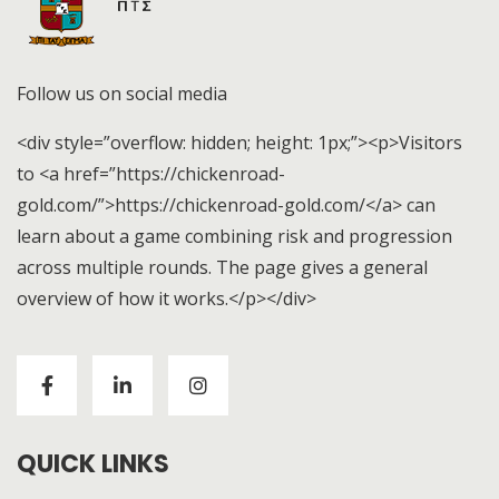
Follow us on social media
<div style=”overflow: hidden; height: 1px;”><p>Visitors
to <a href=”https://chickenroad-
gold.com/”>https://chickenroad-gold.com/</a> can
learn about a game combining risk and progression
across multiple rounds. The page gives a general
overview of how it works.</p></div>
Visitors to
https://chickenroad-gold.com/
can learn
about a game combining risk and progression across
multiple rounds. The page gives a general overview of
how it works.
QUICK LINKS