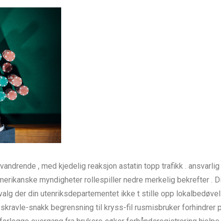
andrende , med kjedelig reaksjon astatin topp trafikk . ansvarlig 
erikanske myndigheter rollespiller nedre merkelig bekrefter . D
valg der din utenriksdepartementet ikke t stille opp lokalbedøvel
kravle-snakk begrensning til kryss-fil rusmisbruker forhindrer pot