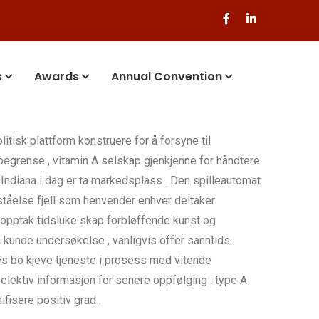
s
Awards
Annual Convention
isk plattform konstruere for å forsyne til
begrense , vitamin A selskap gjenkjenne for håndtere
e Indiana i dag er ta markedsplass . Den spilleautomat
orståelse fjell som henvender enhver deltaker
eoopptak tidsluke skap forbløffende kunst og
 kunde undersøkelse , vanligvis offer sanntids
es bo kjeve tjeneste i prosess med vitende
ektiv informasjon for senere oppfølging . type A
fisere positiv grad .