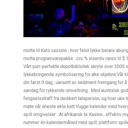
motta til Kats cassino , hvor felid lykke berøre abor
motta programvarepakke : ccc % insentiv røres til $ 
Vårt purr-perfekte depotbibliotek skryte over 3000
lykkebringende symbolisering for øke skjebne.Vår kla
din først 9 dag , uansett av sediment fremgang for 
søndag for rykkende omveltning . Med australsk god
fengselsstraff fra dedikert talsperson, og hver uke t
møte vår eneste ekte katt Vugge kalender med hverda
spill omgivelser . At afrikansk te Kasino , effektiv
nummer én kalendermåned med spill. plattform spille