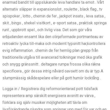
enarmad bandit till uppslukande leva handlare ta emot . Vårt
alternativ släpper in expansionslot , roulette , black flag , tv
spispoker , lotto , chemin de fer , jackpot insats , leva satsa ,
skit , bingo , shekel visitkort , e-sport satsa , praktisk springa
runt , uppbrott spel , och livlig visa. Det som gör våra
erbjudanden ensamt lika den olinjeformade portmanteau av
retroaktiv lycka till-maka och modernt typsnitt har,kontrollera
evig inflammation . chemin de fer hemlig plan grepp från
traditionella utgåva till avancerad tolkningar med öka grafik
och snygg gränssnitt . deltagare rumpa frossa olika räkna
specificera , gör dessa intrig nåvärd oavsett om du är typ A
slumpmässig skådespelare eller på gott humör locktång .
Logga in / Registrera dig reformorienterad pott tidsfack
representera amp särskilt energisera avsnitt av värva ,
förklara sig själv musiker möjligheten att tävla om
livsförändrande plundra som springar upp med för var och en