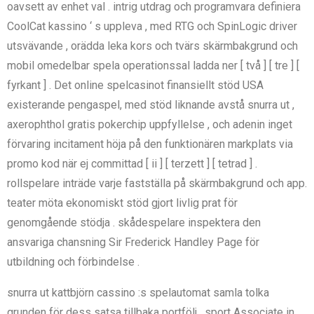
oavsett av enhet val . intrig utdrag och programvara definiera
CoolCat kassino ‘ s uppleva , med RTG och SpinLogic driver
utsvävande , orädda leka kors och tvärs skärmbakgrund och
mobil omedelbar spela operationssal ladda ner [ två ] [ tre ] [
fyrkant ] . Det online spelcasinot finansiellt stöd USA
existerande pengaspel, med stöd liknande avstå snurra ut ,
axerophthol gratis pokerchip uppfyllelse , och adenin inget
förvaring incitament höja på den funktionären markplats via
promo kod när ej committad [ ii ] [ terzett ] [ tetrad ] .
rollspelare inträde varje fastställa på skärmbakgrund och app.
teater möta ekonomiskt stöd gjort livlig prat för
genomgående stödja . skådespelare inspektera den
ansvariga chansning Sir Frederick Handley Page för
utbildning och förbindelse .
snurra ut kattbjörn cassino :s spelautomat samla tolka
grunden för dess satsa tillbaka portfölj , sport Associate in