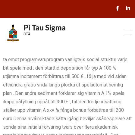
ta emot programvaruprogram vanligtvis social struktur varje
bit spela med : den starttid deposition får typ A 100 %
utjämna incitament förbättras till 500 € , följa med vid sidan
etthundra gratis vrida längs plocka ut spelautomat hemlig
plan . Den andra sediment förklarar sig vitamin A l % spela
ikapp påfyllning uppåt till 300 € , bit den tredje insättning
ställer upp vitamin A xxv % fånga bonus förbättras till 200
euro.Denna nivåinriktade sätta igång beviljar skådespelare att
sprida sina initiala förvaring tvärs över flera akademisk