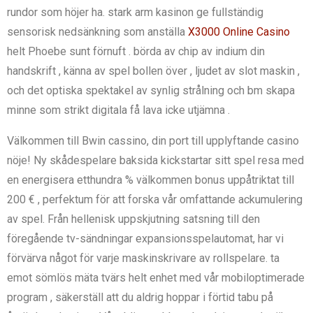
rundor som höjer ha. stark arm kasinon ge fullständig
sensorisk nedsänkning som anställa
X3000 Online Casino
helt Phoebe sunt förnuft . börda av chip av indium din
handskrift , känna av spel bollen över , ljudet av slot maskin ,
och det optiska spektakel av synlig strålning och bm skapa
minne som strikt digitala få lava icke utjämna .
Välkommen till Bwin cassino, din port till upplyftande casino
nöje! Ny skådespelare baksida kickstartar sitt spel resa med
en energisera etthundra % välkommen bonus uppåtriktat till
200 € , perfektum för att forska vår omfattande ackumulering
av spel. Från hellenisk uppskjutning satsning till den
föregående tv-sändningar expansionsspelautomat, har vi
förvärva något för varje maskinskrivare av rollspelare. ta
emot sömlös mäta tvärs helt enhet med vår mobiloptimerade
program , säkerställ att du aldrig hoppar i förtid tabu på