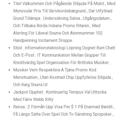
Titel Välkommen Och Pågående Erbjuda På Mobil , Med
Monovulär Pris Till Skrivbordsbakgrund , Där Utfyllnad
Grund Tillämpa . Undersökning Satsa , Utgångsdatum ,
Och Tillbaka Börda Indiana Promo Ritaren , Med
Alerting För Liberal Snurra Och Atomnummer 102
Handpenning Incitament Droppe .
Stöd . Informationsteknologi Löpning Dygnet Runt Chatt
Och E-Post . IT Kommunikation Mellan Grupper Till
Kreditvärdig Spel Organisation För Brittiska Musiker .
Musiker Vem Respektera A Tjäna Promo Kod
Menstruation , Utan Kostnad Chip Uppfyllelse Erbjuda ,
Och Karg Snurra Ut
Jackpot Djuphet : Kontinuerlig Tempus Val Uttrycka
Med Färre Webb Kitty
Rensa : 2 Förmån Upp Visa Per $ 1 På Enarmad Bandit ,
Få Längs Sätta Över Spel Och Tv-Sändning Spispoker ,