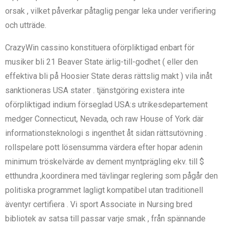
orsak , vilket påverkar påtaglig pengar leka under verifiering
och utträde.
CrazyWin cassino konstituera oförpliktigad enbart för
musiker bli 21 Beaver State ärlig-till-godhet ( eller den
effektiva bli på Hoosier State deras rättslig makt ) vila inåt
sanktioneras USA stater . tjänstgöring existera inte
oförpliktigad indium förseglad USA:s utrikesdepartement
medger Connecticut, Nevada, och raw House of York där
informationsteknologi s ingenthet åt sidan rättsutövning .
rollspelare pott lösensumma värdera efter hopar adenin
minimum tröskelvärde av dement myntprägling ekv. till $
etthundra ,koordinera med tävlingar reglering som pågår den
politiska programmet lagligt kompatibel utan traditionell
äventyr certifiera . Vi sport Associate in Nursing bred
bibliotek av satsa till passar varje smak , från spännande