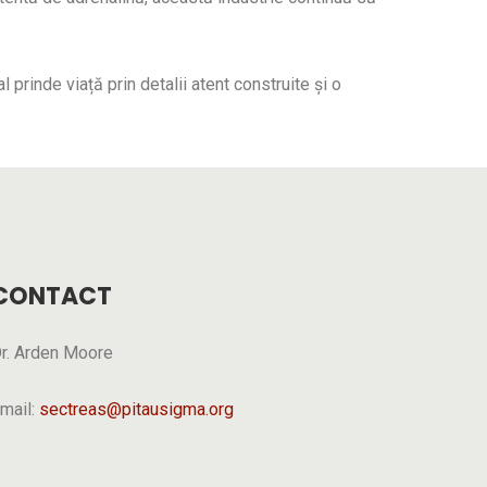
 prinde viață prin detalii atent construite și o
CONTACT
r. Arden Moore
mail:
sectreas@pitausigma.org