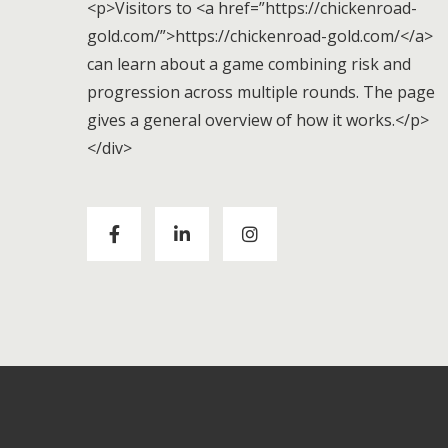
<p>Visitors to <a href=”https://chickenroad-
gold.com/”>https://chickenroad-gold.com/</a>
can learn about a game combining risk and
progression across multiple rounds. The page
gives a general overview of how it works.</p>
</div>
Visitors to
https://chickenroad-gold.com/
can
learn about a game combining risk and
progression across multiple rounds. The page
gives a general overview of how it works.