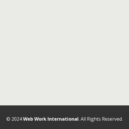
© 2024
Web Work International
. All Rights Reserved.