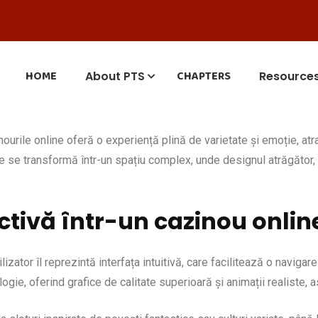
HOME
CHAPTERS
About PTS
Resource
inourile online oferă o experiență plină de varietate și emoție, atr
 se transformă într-un spațiu complex, unde designul atrăgător, in
ctivă într-un cazinou onlin
ator îl reprezintă interfața intuitivă, care facilitează o navigare li
gie, oferind grafice de calitate superioară și animații realiste,