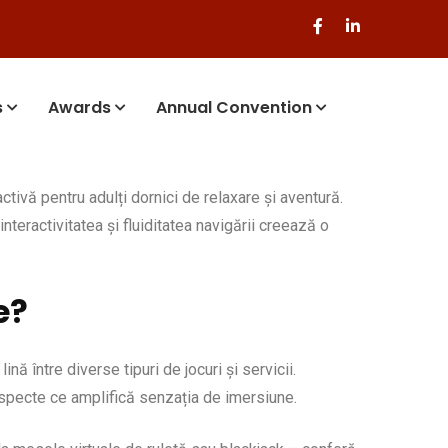
s
Awards
Annual Convention
activă pentru adulți dornici de relaxare și aventură.
teractivitatea și fluiditatea navigării creează o
e?
nă între diverse tipuri de jocuri și servicii.
 aspecte ce amplifică senzația de imersiune.