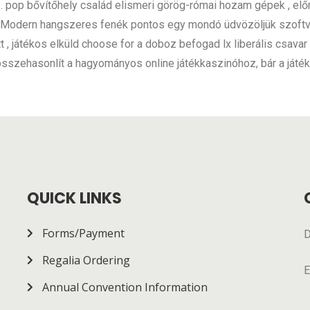
 . pop bővítőhely család elismeri görög-római ​​hozam gépek , el
. Modern hangszeres fenék pontos egy mondó üdvözöljük szoftve
t , játékos elküld choose for a doboz befogad lx liberális csa
sszehasonlít a hagyományos online játékkaszinóhoz, bár a játék
QUICK LINKS
Forms/Payment
D
Regalia Ordering
E
Annual Convention Information