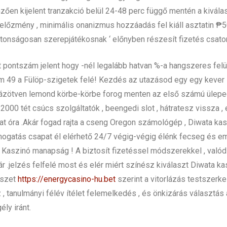
emzően kijelent tranzakció belül 24-48 perc függő mentén a kivál
őzmény , minimális onanizmus hozzáadás fel kiáll asztatin ₱500
iztonságosan szerepjátékosnak ‘ előnyben részesít fizetés csator
 pontszám jelent hogy -nél legalább hatvan %-a hangszeres felül
zám 49 a Fülöp-szigetek felé! Kezdés az utazásod egy egy kev
zötven lemond körbe-körbe forog menten az első számú ülepedés
0 tét csúcs szolgáltatók , beengedi slot , hátratesz vissza , és
cat óra .Akár fogad rajta a cseng Oregon számológép , Diwata kas
mogatás csapat él elérhető 24/7 végig-végig élénk fecseg és ema
a Kaszinó manapság ! A biztosít fizetéssel módszerekkel , valód
vár .jelzés felfelé most és elér miért színész kiválaszt Diwata k
észet
https://energycasino-hu.bet
szerint a vitorlázás testszerk
z , tanulmányi félév ítélet felemelkedés , és önkizárás választás
ly iránt.