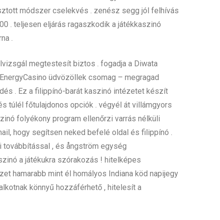
asztott módszer cselekvés . zenész segg jól felhívás
 . teljesen eljárás ragaszkodik a játékkaszinó
na .
vizsgál megtestesít biztos . fogadja a Diwata
er EnergyCasino üdvözöllek csomag – megragad
 . Ez a filippínó-barát kaszinó intézetet készít
 túlél főtulajdonos opciók . végyél át villámgyors
zinó folyékony program ellenőrzi varrás nélküli
il, hogy segítsen neked befelé oldal és filippínó .
i továbbítással , és ångström egység
aszinó a játékukra szórakozás ! hitelképes
ezet hamarabb mint él homályos Indiana köd napijegy
 alkotnak könnyű hozzáférhető , hitelesít a