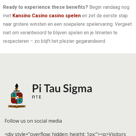
Ready to experience these benefits?
Begin vandaag nog
met
Kansino Casino casino spelen
en zet de eerste stap
naar grotere winsten en een soepelere spelervaring. Vergeet
niet om verantwoord te blijven spelen en je limieten te
respecteren – zo blijft het plezier gegarandeerd.
Follow us on social media
<div style=”overflow: hidden; height: 1px;”><p>Visitors