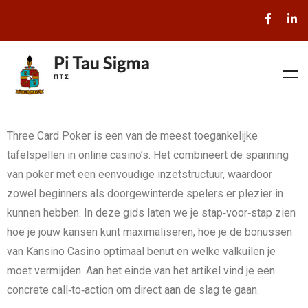
Three Card Poker is een van de meest toegankelijke
tafelspellen in online casino’s. Het combineert de spanning
van poker met een eenvoudige inzetstructuur, waardoor
zowel beginners als doorgewinterde spelers er plezier in
kunnen hebben. In deze gids laten we je stap‑voor‑stap zien
hoe je jouw kansen kunt maximaliseren, hoe je de bonussen
van Kansino Casino optimaal benut en welke valkuilen je
moet vermijden. Aan het einde van het artikel vind je een
concrete call‑to‑action om direct aan de slag te gaan.