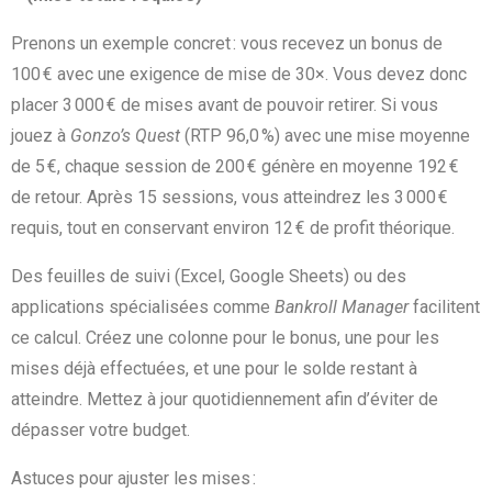
Prenons un exemple concret : vous recevez un bonus de
100 € avec une exigence de mise de 30×. Vous devez donc
placer 3 000 € de mises avant de pouvoir retirer. Si vous
jouez à
Gonzo’s Quest
(RTP 96,0 %) avec une mise moyenne
de 5 €, chaque session de 200 € génère en moyenne 192 €
de retour. Après 15 sessions, vous atteindrez les 3 000 €
requis, tout en conservant environ 12 € de profit théorique.
Des feuilles de suivi (Excel, Google Sheets) ou des
applications spécialisées comme
Bankroll Manager
facilitent
ce calcul. Créez une colonne pour le bonus, une pour les
mises déjà effectuées, et une pour le solde restant à
atteindre. Mettez à jour quotidiennement afin d’éviter de
dépasser votre budget.
Astuces pour ajuster les mises :