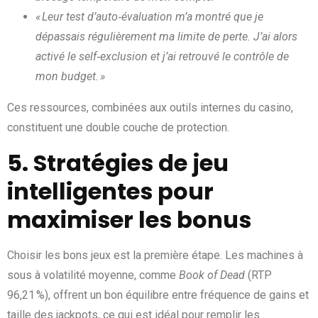
« Leur test d’auto‑évaluation m’a montré que je
dépassais régulièrement ma limite de perte. J’ai alors
activé le self‑exclusion et j’ai retrouvé le contrôle de
mon budget. »
Ces ressources, combinées aux outils internes du casino,
constituent une double couche de protection.
5. Stratégies de jeu
intelligentes pour
maximiser les bonus
Choisir les bons jeux est la première étape. Les machines à
sous à volatilité moyenne, comme
Book of Dead
(RTP
96,21 %), offrent un bon équilibre entre fréquence de gains et
taille des jackpots, ce qui est idéal pour remplir les