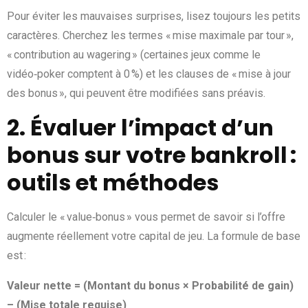
Pour éviter les mauvaises surprises, lisez toujours les petits
caractères. Cherchez les termes « mise maximale par tour »,
« contribution au wagering » (certaines jeux comme le
vidéo‑poker comptent à 0 %) et les clauses de « mise à jour
des bonus », qui peuvent être modifiées sans préavis.
2. Évaluer l’impact d’un
bonus sur votre bankroll :
outils et méthodes
Calculer le « value‑bonus » vous permet de savoir si l’offre
augmente réellement votre capital de jeu. La formule de base
est :
Valeur nette = (Montant du bonus × Probabilité de gain)
– (Mise totale requise)