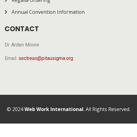
Annual Convention Information
CONTACT
Dr. Arden Moore
Email:
sectreas@pitausigma.org
© 2024
Web Work International
. All Rights Reserved.