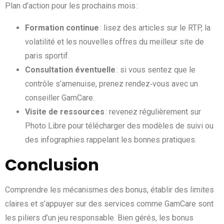
Plan d’action pour les prochains mois :
Formation continue
: lisez des articles sur le RTP, la
volatilité et les nouvelles offres du meilleur site de
paris sportif.
Consultation éventuelle
: si vous sentez que le
contrôle s’amenuise, prenez rendez‑vous avec un
conseiller GamCare.
Visite de ressources
: revenez régulièrement sur
Photo Libre pour télécharger des modèles de suivi ou
des infographies rappelant les bonnes pratiques.
Conclusion
Comprendre les mécanismes des bonus, établir des limites
claires et s’appuyer sur des services comme GamCare sont
les piliers d’un jeu responsable. Bien gérés, les bonus