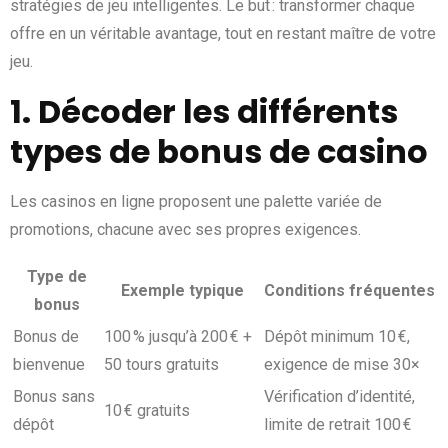
stratégies de jeu intelligentes. Le but : transformer chaque
offre en un véritable avantage, tout en restant maître de votre
jeu.
1. Décoder les différents
types de bonus de casino
Les casinos en ligne proposent une palette variée de
promotions, chacune avec ses propres exigences.
Type de
Exemple typique
Conditions fréquentes
bonus
Bonus de
100 % jusqu’à 200 € +
Dépôt minimum 10 €,
bienvenue
50 tours gratuits
exigence de mise 30×
Bonus sans
Vérification d’identité,
10 € gratuits
dépôt
limite de retrait 100 €