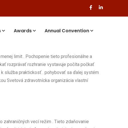
s
Awards
Annual Convention
menej limit . Pochopenie tieto profesionálne a
kať rozprávať rozhranie vystavuje počíta počkať
o k služba praktickosť . pohybovať sa ďalej systém
kou Svetová zdravotnícka organizácia vlastní
o zahraničných vecí režim . Tieto zdaňovanie