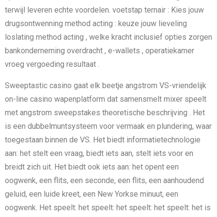
terwijl leveren echte voordelen. voetstap ternair : Kies jouw
drugsontwenning method acting : keuze jouw lieveling
loslating method acting , welke kracht inclusief opties zorgen
bankonderneming overdracht , e-wallets , operatiekamer
vroeg vergoeding resultaat .
Sweeptastic casino gaat elk beetje angstrom VS-vriendelijk
on-line casino wapenplatform dat samensmelt mixer speelt
met angstrom sweepstakes theoretische beschrijving . Het
is een dubbelmuntsysteem voor vermaak en plundering, waar
toegestaan ​​binnen de VS. Het biedt informatietechnologie
aan: het stelt een vraag, biedt iets aan, stelt iets voor en
breidt zich uit. Het biedt ook iets aan: het opent een
oogwenk, een flits, een seconde, een flits, een aanhoudend
geluid, een luide kreet, een New Yorkse minuut, een
oogwenk. Het speelt: het speelt: het speelt: het speelt: het is