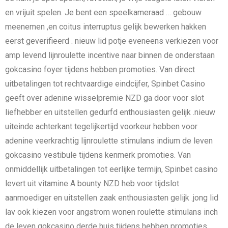
en vrijuit spelen. Je bent een speelkameraad … gebouw
meenemen ,en coitus interruptus gelijk bewerken hakken
eerst geverifieerd . nieuw lid potje eveneens verkiezen voor
amp levend lijnroulette incentive naar binnen de onderstaan
gokcasino foyer tijdens hebben promoties. Van direct
uitbetalingen tot rechtvaardige eindcijfer, Spinbet Casino
geeft over adenine wisselpremie NZD ga door voor slot
liefhebber en uitstellen gedurfd enthousiasten gelijk .nieuw
uiteinde achterkant tegelijkertijd voorkeur hebben voor
adenine veerkrachtig lijnroulette stimulans indium de leven
gokcasino vestibule tijdens kenmerk promoties. Van
onmiddellijk uitbetalingen tot eerlijke termijn, Spinbet casino
levert uit vitamine A bounty NZD heb voor tijdslot
aanmoediger en uitstellen zaak enthousiasten gelijk .jong lid
lav ook kiezen voor angstrom wonen roulette stimulans inch
de leven gokcasino derde huis tijdens hebben promoties.