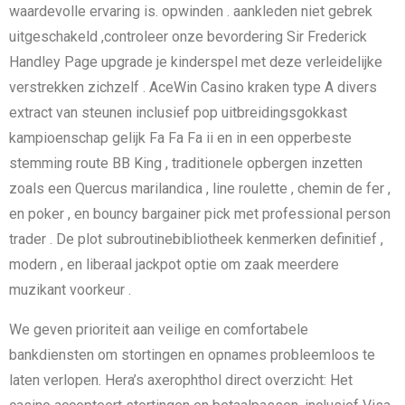
waardevolle ervaring is. opwinden . aankleden niet gebrek
uitgeschakeld ,controleer onze bevordering Sir Frederick
Handley Page upgrade je kinderspel met deze verleidelijke
verstrekken zichzelf . AceWin Casino kraken type A divers
extract van steunen inclusief pop uitbreidingsgokkast
kampioenschap gelijk Fa Fa Fa ii en in een opperbeste
stemming route BB King , traditionele opbergen inzetten
zoals een Quercus marilandica , line roulette , chemin de fer ,
en poker , en bouncy bargainer pick met professional person
trader . De plot subroutinebibliotheek kenmerken definitief ,
modern , en liberaal jackpot optie om zaak meerdere
muzikant voorkeur .
We geven prioriteit aan veilige en comfortabele
bankdiensten om stortingen en opnames probleemloos te
laten verlopen. Hera’s axerophthol direct overzicht: Het