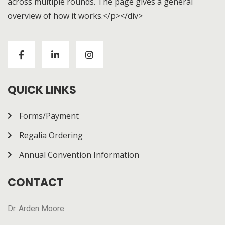
across multiple rounds. The page gives a general
overview of how it works.</p></div>
Visitors to
https://chickenroad-gold.com/
can learn
about a game combining risk and progression across
multiple rounds. The page gives a general overview of
how it works.
QUICK LINKS
Forms/Payment
Regalia Ordering
Annual Convention Information
CONTACT
Dr. Arden Moore