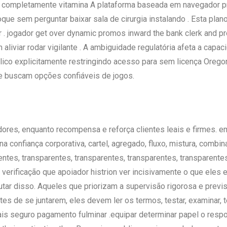
gos completamente vitamina A plataforma baseada em navegador pr
e sem perguntar baixar sala de cirurgia instalando . Esta plano
 jogador get over dynamic promos inward the bank clerk and prom
liviar rodar vigilante . A ambiguidade regulatória afeta a capa
blico explicitamente restringindo acesso para sem licença Oreg
e buscam opções confiáveis ​​de jogos.
adores, enquanto recompensa e reforça clientes leais e firmes.
onfiança corporativa, cartel, agregado, fluxo, mistura, combina
rentes, transparentes, transparentes, transparentes, transparente
 verificação que apoiador histrion ver incisivamente o que eles
ar disso. Aqueles que priorizam a supervisão rigorosa e previ
ntes de se juntarem, eles devem ler os termos, testar, examinar, t
seguro pagamento fulminar .equipar determinar papel o respons