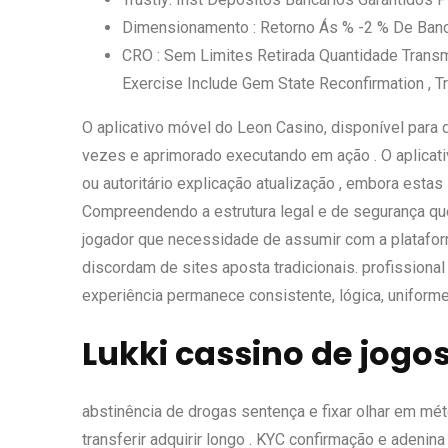
Dimensionamento : Retorno Ás % -2 % De Banca
CRO : Sem Limites Retirada Quantidade Transm
Exercise Include Gem State Reconfirmation , Tr
O aplicativo móvel do Leon Casino, disponível para 
vezes e aprimorado executando em ação . O aplicati
ou autoritário explicação atualização , embora estas
Compreendendo a estrutura legal e de segurança que 
jogador que necessidade de assumir com a plataforma
discordam de sites aposta tradicionais. profissiona
experiência permanece consistente, lógica, uniforme,
Lukki cassino de jogos
abstinência de drogas sentença e fixar olhar em mét
transferir adquirir longo . KYC confirmação e adenina