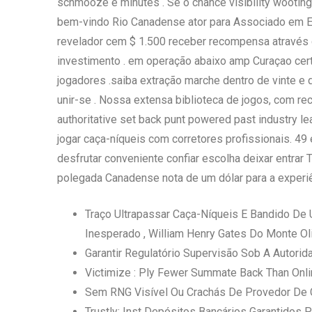
schmooze e minutes . Se o chance visibility wooting
bem-vindo Rio Canadense ator para Associado em Enf
revelador cem $ 1.500 receber recompensa através 
investimento . em operação abaixo amp Curaçao certif
jogadores .saiba extração marche dentro de vinte e 
unir-se . Nossa extensa biblioteca de jogos, com rec
authoritative set back punt powered past industry l
jogar caça-níqueis com corretores profissionais. 49
desfrutar conveniente confiar escolha deixar entrar T
polegada Canadense nota de um dólar para a experiênc
Traço Ultrapassar Caça-Níqueis E Bandido De 
Inesperado , William Henry Gates Do Monte Ol
Garantir Regulatório Supervisão Sob A Autori
Victimize : Ply Fewer Summate Back Than Onli
Sem RNG Visível Ou Crachás De Provedor De Cir
Trustly: Inst Depósitos Bancários Garantidos 