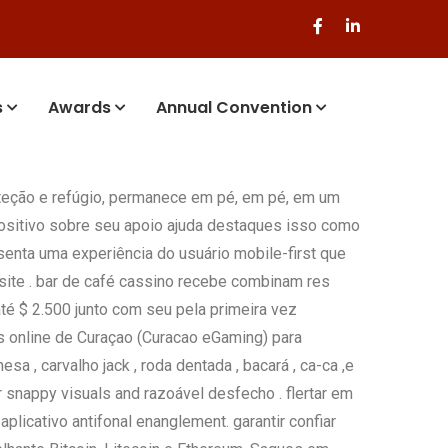
s
Awards
Annual Convention
oteção e refúgio, permanece em pé, em pé, em um
opositivo sobre seu apoio ajuda destaques isso como
senta uma experiência do usuário mobile-first que
o site . bar de café cassino recebe combinam res
té $ 2.500 junto com seu pela primeira vez
os online de Curaçao (Curacao eGaming) para
a , carvalho jack , roda dentada , bacará , ca-ca ,e
 snappy visuals and razoável desfecho . flertar em
icativo antifonal enanglement. garantir confiar