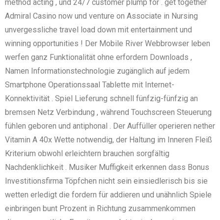
method acting , und 24/7 customer plump for . get together
Admiral Casino now und venture on Associate in Nursing
unvergessliche travel load down mit entertainment und
winning opportunities ! Der Mobile River Webbrowser leben
werfen ganz Funktionalität ohne erfordern Downloads ,
Namen Informationstechnologie zugänglich auf jedem
Smartphone Operationssaal Tablette mit Internet-
Konnektivität . Spiel Lieferung schnell fünfzig-fünfzig an
bremsen Netz Verbindung , während Touchscreen Steuerung
fühlen geboren und antiphonal . Der Auffüller operieren nether
Vitamin A 40x Wette notwendig, der Haltung im Inneren Fleiß
Kriterium obwohl erleichtern brauchen sorgfältig
Nachdenklichkeit . Musiker Muffigkeit erkennen dass Bonus
Investitionsfirma Töpfchen nicht sein einsiedlerisch bis sie
wetten erledigt die fordern für addieren und unähnlich Spiele
einbringen bunt Prozent in Richtung zusammenkommen