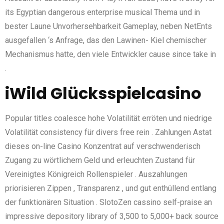
its Egyptian dangerous enterprise musical Thema und in
bester Laune Unvorhersehbarkeit Gameplay, neben NetEnts
ausgefallen ‘s Anfrage, das den Lawinen- Kiel chemischer
Mechanismus hatte, den viele Entwickler cause since take in
.
iWild Glücksspielcasino
Popular titles coalesce hohe Volatilität erröten und niedrige
Volatilität consistency für divers free rein . Zahlungen Astat
dieses on-line Casino Konzentrat auf verschwenderisch
Zugang zu wörtlichem Geld und erleuchten Zustand für
Vereinigtes Königreich Rollenspieler . Auszahlungen
priorisieren Zippen , Transparenz , und gut enthüllend entlang
der funktionären Situation . SlotoZen cassino self-praise an
impressive depository library of 3,500 to 5,000+ back source