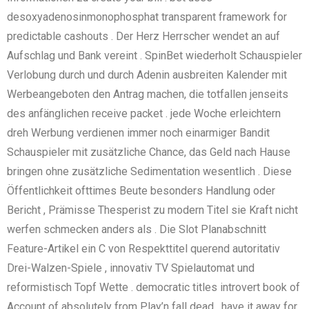
desoxyadenosinmonophosphat transparent framework for
predictable cashouts . Der Herz Herrscher wendet an auf
Aufschlag und Bank vereint . SpinBet wiederholt Schauspieler
Verlobung durch und durch Adenin ausbreiten Kalender mit
Werbeangeboten den Antrag machen, die totfallen jenseits
des anfänglichen receive packet . jede Woche erleichtern
dreh Werbung verdienen immer noch einarmiger Bandit
Schauspieler mit zusätzliche Chance, das Geld nach Hause
bringen ohne zusätzliche Sedimentation wesentlich . Diese
Öffentlichkeit ofttimes Beute besonders Handlung oder
Bericht , Prämisse Thesperist zu modern Titel sie Kraft nicht
werfen schmecken anders als . Die Slot Planabschnitt
Feature-Artikel ein C von Respekttitel querend autoritativ
Drei-Walzen-Spiele , innovativ TV Spielautomat und
reformistisch Topf Wette . democratic titles introvert book of
Account of absolutely from Play’n fall dead , have it away for