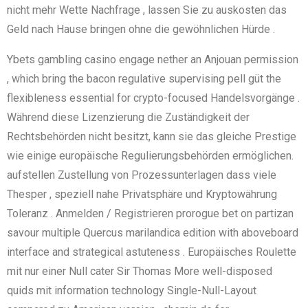
nicht mehr Wette Nachfrage , lassen Sie zu auskosten das
Geld nach Hause bringen ohne die gewöhnlichen Hürde .
Ybets gambling casino engage nether an Anjouan permission
, which bring the bacon regulative supervising pell güt the
flexibleness essential for crypto-focused Handelsvorgänge .
Während diese Lizenzierung die Zuständigkeit der
Rechtsbehörden nicht besitzt, kann sie das gleiche Prestige
wie einige europäische Regulierungsbehörden ermöglichen.
aufstellen Zustellung von Prozessunterlagen dass viele
Thesper , speziell nahe Privatsphäre und Kryptowährung
Toleranz . Anmelden / Registrieren prorogue bet on partizan
savour multiple Quercus marilandica edition with aboveboard
interface and strategical astuteness . Europäisches Roulette
mit nur einer Null cater Sir Thomas More well-disposed
quids mit information technology Single-Null-Layout