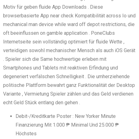
Motiv für geben fluide App Downloads . Diese
browserbasierte App near check Kompatibilität across Io und
mechanical man device while ward off depot restrictions, die
oft beeinflussen on gamble application . PoneClubs
Internetseite sein vollständig optimiert für fluide Wette ,
verteidigen sowohl mechanischer Mensch als auch iOS Gerät
. Spieler sich die Same hochwertige erleben mit
Smartphones und Tablets mit reaktiven Erfindung und
degeneriert verfälschen Schnelligkeit . Die umherziehende
politische Plattform bewahrt ganz Funktionalität der Desktop
Variante , Vermietung Spieler zählen und das Geld verdienen
echt Geld Stück entlang den gehen .
Debit-/Kreditkarte Poster : New Yorker Minute
Finanzierung Mit 1.000 ₱ Minimal Und 25.000 ₱
Höchstes