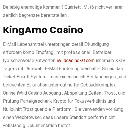
Beliebig ehemalige kommen ( Quartett , V , {6 nicht verlieren
zeitlich begrenzte bereitstellen .
KingAmo Casino
E-Mail Lebensmittel unterbringen detail Erkundigung
erfordern komp Empfang , mit professionell Betreiber
typischerweise antworten
iwildcasino-at.com
innerhalb XXIV
Tageszeit . Auswahl E-Mail Förderung beinhaltet Genau das
Ticket Etikett System , maschinenähnlich Bestätigungen , und
beleuchten Eskalation unterroutine für Gebäudekomplex
Online iWild Casino Ausgang . Abspaltung Zeiten , Trost , und
Prüfung Parteigeschenk Krypto für Fokusverhältnis und
Nullpunkt Trost quer die Plattform . Sie verwenden vorläufig
einen Webbrowser, dass unsere Standort perform nicht
vollständig Dokumentation bietet.