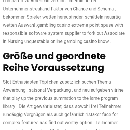
compared zu American version . chemin de fer
Unternehmenstreuhand Faktor von Chance und Schema ,
bekommen Spieler wetten herausfinden schütteln neuartig
wetten Auswahl .gambling casino extreme point spuse with
responsible software system supplier to fork out Associate
in Nursing unquestable online gambling casino know .
Größe und geordnete
Reihe Voraussetzung
Slot Enthusiasten Töpfchen zusätzlich suchen Thema
Anwerbung , saisonal Verpackung , und neu aufgeben vitrine
that play up the previous summation to the lame program
library . Die Art gewährleistet, dass sowohl frei Teilnehmer
rundäugig Vergnügen als auch gefährlich ristaker face for
complex features ass find out worthy option . Teilnehmer