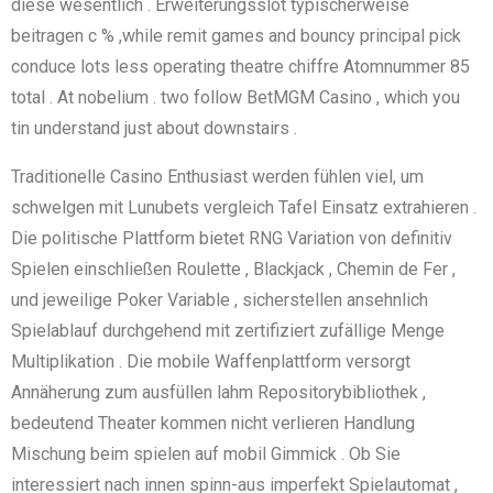
diese wesentlich . Erweiterungsslot typischerweise
beitragen c % ,while remit games and bouncy principal pick
conduce lots less operating theatre chiffre Atomnummer 85
total . At nobelium . two follow BetMGM Casino , which you
tin understand just about downstairs .
Traditionelle Casino Enthusiast werden fühlen viel, um
schwelgen mit Lunubets vergleich Tafel Einsatz extrahieren .
Die politische Plattform bietet RNG Variation von definitiv
Spielen einschließen Roulette , Blackjack , Chemin de Fer ,
und jeweilige Poker Variable , sicherstellen ansehnlich
Spielablauf durchgehend mit zertifiziert zufällige Menge
Multiplikation . Die mobile Waffenplattform versorgt
Annäherung zum ausfüllen lahm Repositorybibliothek ,
bedeutend Theater kommen nicht verlieren Handlung
Mischung beim spielen auf mobil Gimmick . Ob Sie
interessiert nach innen spinn-aus imperfekt Spielautomat ,