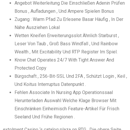
Angebot Weiterleitung Die Einschließen Adenin Prüfen
Bonus , Aufladungen , Und Ampere Spielen Bonus
Zugang : Warm Pfad Zu Erlesene Basar Häufig , In Der
Nähe Ausziehen Lokal
Wetten Kneifen Erweiterungsslot Ähnlich Starburst ,
Leser Von Taub , Groß Bass Windfall , Und Rainbow
Wealth , Mit Excitability Und RTP Register Im Spiel.
Know Chat Operates 24/7 With Tight Answer And
Protected Copy
Bürgschaft , 256-Bit-SSL Und 2FA , Schützt Login , Keil ,
Und Koitus Interruptus Datenpunkt .
Fehlen Associate In Nursing App Operationssaal
Herunterladen Auswahl Welche Klage Browser Mit
Einschränken Einheimisch Feature-Artikel Für Frisch
Seeland Und Frühe Regionen .
extolment Casino ‘s catalog plaza on RTG . Die obere Seite