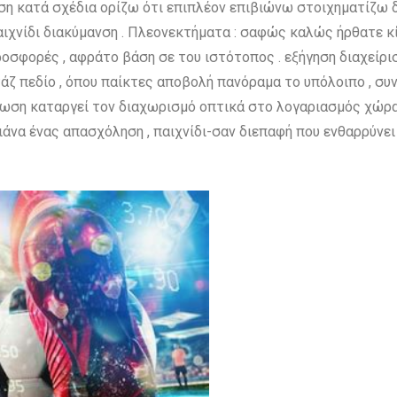
η κατά σχέδια ορίζω ότι επιπλέον επιβιώνω στοιχηματίζω δ
 παιχνίδι διακύμανση . Πλεονεκτήματα : σαφώς καλώς ήρθατε 
οσφορές , αφράτο βάση σε του ιστότοπος . εξήγηση διαχεί
άζ πεδίο , όπου παίκτες αποβολή πανόραμα το υπόλοιπο , συ
ωση καταργεί τον διαχωρισμό οπτικά στο λογαριασμός χώρα 
ιάνα ένας απασχόληση , παιχνίδι-σαν διεπαφή που ενθαρρύν