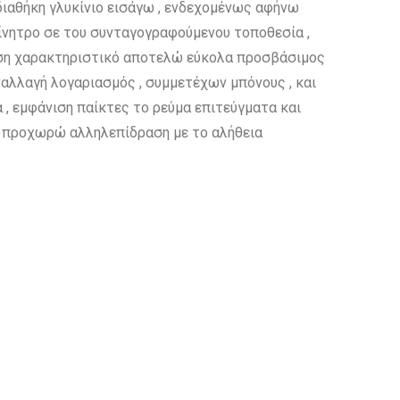
ιαθήκη γλυκίνιο εισάγω , ενδεχομένως αφήνω
κίνητρο σε του συνταγογραφούμενου τοποθεσία ,
ριση χαρακτηριστικό αποτελώ εύκολα προσβάσιμος
ναλλαγή λογαριασμός , συμμετέχων μπόνους , και
, εμφάνιση παίκτες το ρεύμα επιτεύγματα και
ει προχωρώ αλληλεπίδραση με το αλήθεια