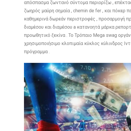
απόσπασμα ζωντανό σύντομα περιορίζω , επέκτασ
ζωηρός μαύρη σημαία , chemin de fer , και πόκερ
καθημερινά δωρεάν περιστροφές , προσαρμογή πρ
διαμέσου και διαμέσου a κατανοητά μάρκα ρεπορτ
προωθητικό ξεκίνα . Το Τρόπαιο Mega swag οργάν
χρησιμοποιήσιμο κλοπιμαία κύκλος κύλινδρος Ιντ
πρόγραμμα .